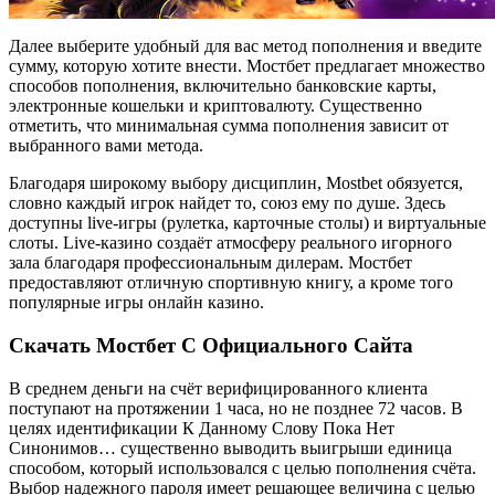
Далее выберите удобный для вас метод пополнения и введите
сумму, которую хотите внести. Мостбет предлагает множество
способов пополнения, включительно банковские карты,
электронные кошельки и криптовалюту. Существенно
отметить, что минимальная сумма пополнения зависит от
выбранного вами метода.
Благодаря широкому выбору дисциплин, Mostbet обязуется,
словно каждый игрок найдет то, союз ему по душе. Здесь
доступны live-игры (рулетка, карточные столы) и виртуальные
слоты. Live-казино создаёт атмосферу реального игорного
зала благодаря профессиональным дилерам. Мостбет
предоставляют отличную спортивную книгу, а кроме того
популярные игры онлайн казино.
Скачать Мостбет С Официального Сайта
В среднем деньги на счёт верифицированного клиента
поступают на протяжении 1 часа, но не позднее 72 часов. В
целях идентификации К Данному Слову Пока Нет
Синонимов… существенно выводить выигрыши единица
способом, который использовался с целью пополнения счёта.
Выбор надежного пароля имеет решающее величина с целью