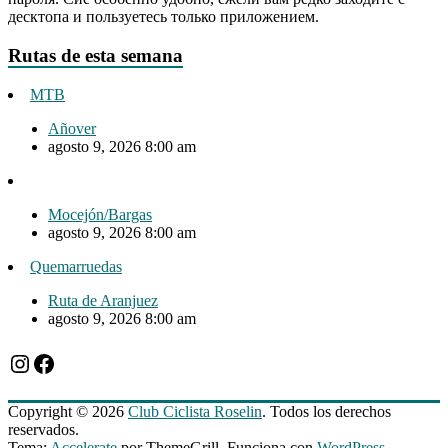
десктопа и пользуетесь только приложением.
Rutas de esta semana
MTB
Añover
agosto 9, 2026 8:00 am
Mocejón/Bargas
agosto 9, 2026 8:00 am
Quemarruedas
Ruta de Aranjuez
agosto 9, 2026 8:00 am
Instagram
Facebook
Copyright © 2026
Club Ciclista Roselin
. Todos los derechos
reservados.
Tema:
Accelerate
por ThemeGrill. Funciona con
WordPress
.