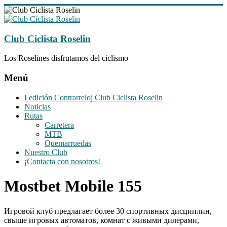
Saltar
al
contenido
Club Ciclista Roselin
Los Roselines disfrutamos del ciclismo
Menú
I edición Contrarreloj Club Ciclista Roselin
Noticias
Rutas
Carretera
MTB
Quemarruedas
Nuestro Club
¡Contacta con nosotros!
Mostbet Mobile 155
Игровой клуб предлагает более 30 спортивных дисциплин,
свыше игровых автоматов, комнат с живыми дилерами,