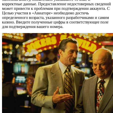
корректные данные. Предоставление недостоверных сведений
может привести к проблемам при подтверждении аккаунта. С
Целью участия в «Авиаторе» необходимо достичь
определенного возраста, указанного разработчиками и самим
казино. Введите полученные цифры в соответствующее поле
для подтверждения вашего номера.