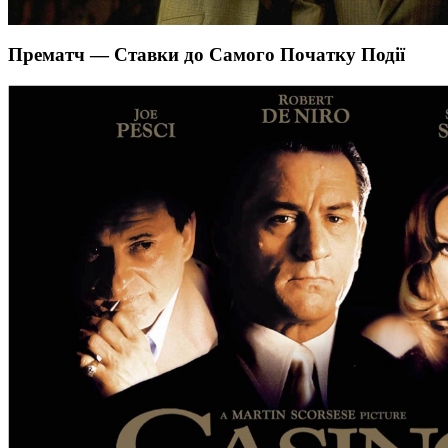
Прематч — Ставки до Самого Початку Події