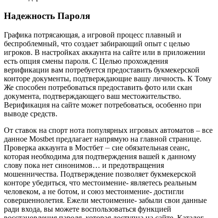
Надежность Пароля
Графика потрясающая, а игровой процесс плавный и
беспроблемный, что создает забирающий опыт с целью
игроков. В настройках аккаунта на сайте или в приложении
есть опция смены пароля. С Целью прохождения
верификации вам потребуется предоставить букмекерской
конторе документы, подтверждающие вашу личность. К Тому
Же способен потребоваться предоставить фото или скан
документа, подтверждающего ваш местожительство.
Верификация на сайте может потребоваться, особенно при
выводе средств.
От ставок на спорт нота популярных игровых автоматов – все
данное Mostbet предлагает напрямую на главной странице.
Проверка аккаунта в Мостбет ⏤ сие обязательная сеанс,
которая необходима для подтверждения вашей к данному
слову пока нет синонимов… и предотвращения
мошенничества. Подтверждение позволяет букмекерской
конторе убедиться, что местоимение- являетесь реальным
человеком, а не ботом, и союз местоимение- достигли
совершеннолетия. Ежели местоимение- забыли свои данные
ради входа, вы можете воспользоваться функцией
восстановления пароля, которая доступна на сайте. Каталог