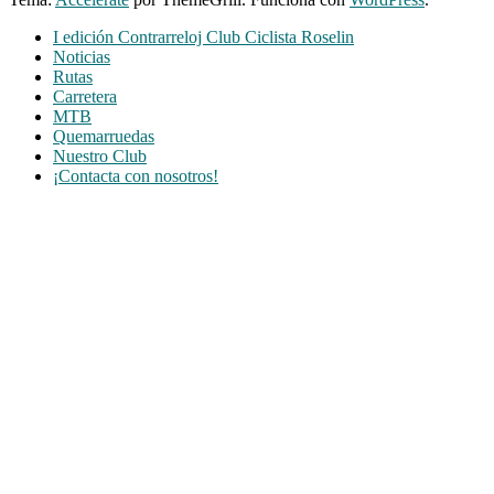
I edición Contrarreloj Club Ciclista Roselin
Noticias
Rutas
Carretera
MTB
Quemarruedas
Nuestro Club
¡Contacta con nosotros!