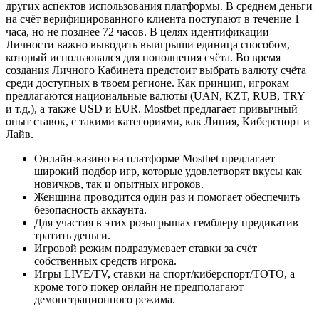
других аспектов использования платформы. В среднем деньги
на счёт верифицированного клиента поступают в течение 1
часа, но не позднее 72 часов. В целях идентификации
Личности важно выводить выигрыши единица способом,
который использовался для пополнения счёта. Во время
создания Личного Кабинета предстоит выбрать валюту счёта
среди доступных в твоем регионе. Как принцип, игрокам
предлагаются национальные валюты (UAN, KZT, RUB, TRY
и т.д.), а также USD и EUR. Mostbet предлагает привычный
опыт ставок, с такими категориями, как Линия, Киберспорт и
Лайв.
Онлайн-казино на платформе Mostbet предлагает
широкий подбор игр, которые удовлетворят вкусы как
новичков, так и опытных игроков.
Женщина проводится один раз и помогает обеспечить
безопасность аккаунта.
Для участия в этих розыгрышах гемблеру предикатив
тратить деньги.
Игровой режим подразумевает ставки за счёт
собственных средств игрока.
Игры LIVE/TV, ставки на спорт/киберспорт/ТОТО, а
кроме того покер онлайн не предполагают
демонстрационного режима.