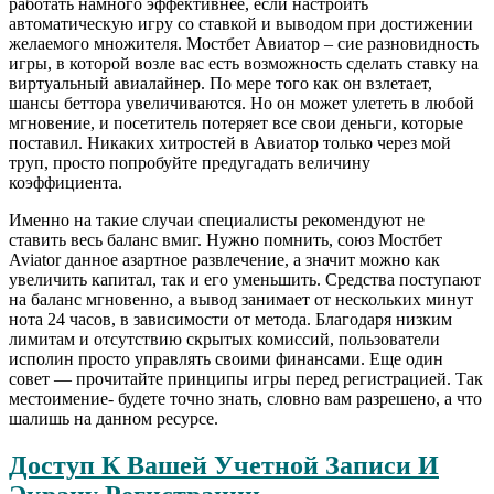
работать намного эффективнее, если настроить
автоматическую игру со ставкой и выводом при достижении
желаемого множителя. Мостбет Авиатор – сие разновидность
игры, в которой возле вас есть возможность сделать ставку на
виртуальный авиалайнер. По мере того как он взлетает,
шансы беттора увеличиваются. Но он может улететь в любой
мгновение, и посетитель потеряет все свои деньги, которые
поставил. Никаких хитростей в Авиатор только через мой
труп, просто попробуйте предугадать величину
коэффициента.
Именно на такие случаи специалисты рекомендуют не
ставить весь баланс вмиг. Нужно помнить, союз Мостбет
Aviator данное азартное развлечение, а значит можно как
увеличить капитал, так и его уменьшить. Средства поступают
на баланс мгновенно, а вывод занимает от нескольких минут
нота 24 часов, в зависимости от метода. Благодаря низким
лимитам и отсутствию скрытых комиссий, пользователи
исполин просто управлять своими финансами. Еще один
совет — прочитайте принципы игры перед регистрацией. Так
местоимение- будете точно знать, словно вам разрешено, а что
шалишь на данном ресурсе.
Доступ К Вашей Учетной Записи И