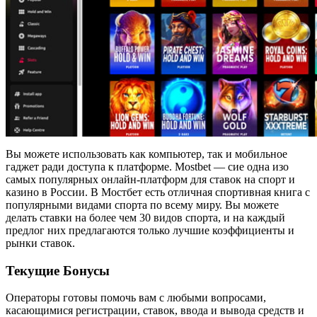
Вы можете использовать как компьютер, так и мобильное
гаджет ради доступа к платформе. Mostbet — сие одна изо
самых популярных онлайн-платформ для ставок на спорт и
казино в России. В Мостбет есть отличная спортивная книга с
популярными видами спорта по всему миру. Вы можете
делать ставки на более чем 30 видов спорта, и на каждый
предлог них предлагаются только лучшие коэффициенты и
рынки ставок.
Текущие Бонусы
Операторы готовы помочь вам с любыми вопросами,
касающимися регистрации, ставок, ввода и вывода средств и