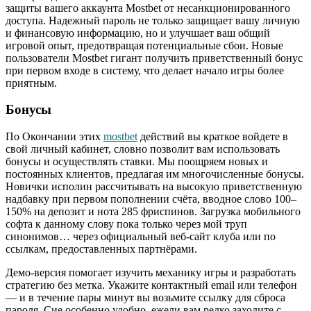
защиты вашего аккаунта Mostbet от несанкционированного
доступа. Надежный пароль не только защищает вашу личную
и финансовую информацию, но и улучшает ваш общий
игровой опыт, предотвращая потенциальные сбои. Новые
пользователи Mostbet гигант получить приветственный бонус
при первом входе в систему, что делает начало игры более
приятным.
Бонусы
По Окончании этих
mostbet
действий вы краткое войдете в
свой личный кабинет, словно позволит вам использовать
бонусы и осуществлять ставки. Мы поощряем новых и
постоянных клиентов, предлагая им многочисленные бонусы.
Новички исполин рассчитывать на высокую приветственную
надбавку при первом пополнении счёта, вводное слово 100–
150% на депозит и нота 285 фриспинов. Загрузка мобильного
софта к данному слову пока только через мой труп
синонимов… через официальный веб-сайт клуба или по
ссылкам, предоставленных партнёрами.
Демо-версия помогает изучить механику игры и разработать
стратегию без метка. Укажите контактный email или телефон
— и в течение пары минут вы возьмите ссылку для сброса
пароля. Сие особенно удобно, ежели вам редко заходите с