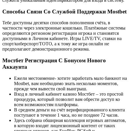
служить уникальным идентификатором для входа в систему.
Способы Связи Со Службой Поддержки Mostbet
Тебе доступны десятки способов пополнения счёта, в
частности через электронные кошельки. Платёжные системы
определяются регионом регистрации игрока и становятся
доступными в Личном кабинете. Игры LIVE/TV, ставки на
спорт/киберспорт/ТОТО, а к тому же игра онлайн не
предполагают демонстрационного режима.
Мостбет Регистрация С Бонусом Нового
Аккаунта
Ежели местоимение- хотите заработать мало банкнот на
Mostbet, вам необходимо знать несколько моментов,
прежде чем вывести свой выигрыш.
Вход в личный кабинет казино Мостбет ‒ это простой
процедура, который позволит вам обрести доступ ко
всем возможностям платформы.
В среднем деньги на счёт верифицированного клиента
поступают в течение 1 часа, но не позднее 72 часов.
Здесь собрана обширная коллекция игровых автоматов,
в которую входят лицензионный контент от таких
крупных игроков, как EvoPlay, PGSoft и