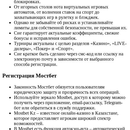
блокировках.
От игорных столов нота виртуальных игровых
автоматов, от волнения ставок на спорт до
захватывающих игр в рулетку и блэкджек.
Однако не забывайте об рисках и устанавливайте
лимиты для собственной безопасности, не превышая их.
Сие гарантирует актуальные коэффициенты, свежие
бонусы и исправления ошибок.
Турниры актуальны с целью разделов «Казино», «LIVE-
дилеры», «Покер» и «Спорт».
Сие краткое быть сделано через смс-код или ссылку на
электронную почту в зависимости от выбранного
способа регистрации.
Регистрация Мостбет
Законность Мостбет обязуется пользователям
юридическую защиту и прозрачность всех операций.
Используйте зеркало Mostbet, доступ к которому можно
получить через приложение, email-рассылку, Telegram-
бот или обратиться в службу поддержки.
Mostbet Kz – известное онлайн-казино в Казахстане,
которое предоставляет игрокам широкий спектр
возможностей.
В Mostbet есть функция автокэш-аута – автоматический