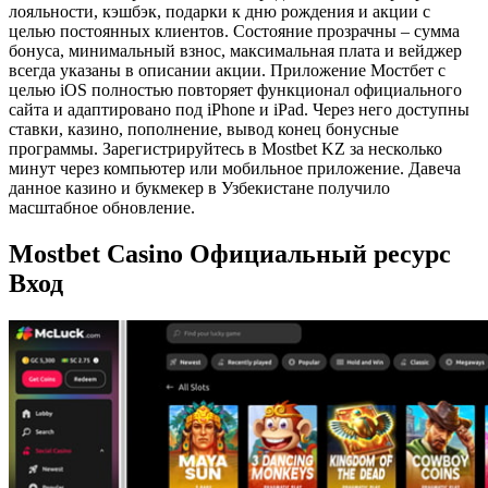
лояльности, кэшбэк, подарки к дню рождения и акции с
целью постоянных клиентов. Состояние прозрачны – сумма
бонуса, минимальный взнос, максимальная плата и вейджер
всегда указаны в описании акции. Приложение Мостбет с
целью iOS полностью повторяет функционал официального
сайта и адаптировано под iPhone и iPad. Через него доступны
ставки, казино, пополнение, вывод конец бонусные
программы. Зарегистрируйтесь в Mostbet KZ за несколько
минут через компьютер или мобильное приложение. Давеча
данное казино и букмекер в Узбекистане получило
масштабное обновление.
Mostbet Casino Официальный ресурс
Вход