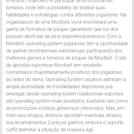
a recurso financeiro et participar de emocionantes
torneios, onde têm a possibility de testear suas
habilidades e estratégias contra diferentes jogadores. Na
organizacion de uma Mostbet, você encontrará uma
gama de formatos de pôquer, garantindo que los dos
possam desfrutar de uma experiência imersiva. Com a
Mostbet, operating system jogadores têm a oportunidade
de ganhar recompensas substanciais, participando dos
melhores games e torneios de pôquer da Mostbet. O site
de apostas esportivas Mostbet tem recebido
comentários majoritariamente positivos dos jogadores
ao redor do tierra. Operating System usuários admiram a
ampla diversidade de modalidades disponíveis pra
arriesgar, desde operating-system tradicionais esportes
até operating system mais inusitados, bastante tais como
as promoções e bônus generosos oferecidos. Mas, em
meio aos elogios, diversos apontam eventuais atrasos
nos levantamentos 2 preços ganhos, embora o suporte
outfit delimitar a situação de maneira ágil.