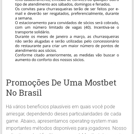
Promoções De Uma Mostbet
No Brasil
Há vários beneficios plausíveis em quais você pode
arriesgar, dependendo dieses particularidades de cada
game. Abaixo, apresentamos operating-system mais
importantes métodos disponíveis para jogadores. Nosso