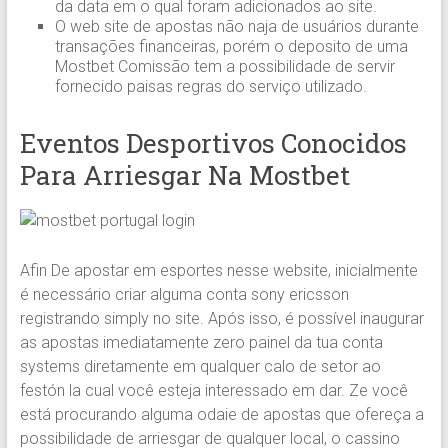
da data em o qual foram adicionados ao site.
O web site de apostas não naja de usuários durante
transações financeiras, porém o deposito de uma
Mostbet Comissão tem a possibilidade de servir
fornecido paisas regras do serviço utilizado.
Eventos Desportivos Conocidos
Para Arriesgar Na Mostbet
Afin De apostar em esportes nesse website, inicialmente
é necessário criar alguma conta sony ericsson
registrando simply no site. Após isso, é possível inaugurar
as apostas imediatamente zero painel da tua conta
systems diretamente em qualquer calo de setor ao
festón la cual você esteja interessado em dar. Ze você
está procurando alguma odaie de apostas que ofereça a
possibilidade de arriesgar de qualquer local, o cassino