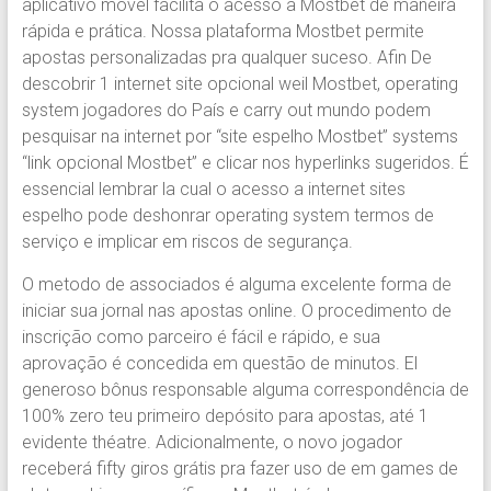
aplicativo móvel facilita o acesso à Mostbet de maneira
rápida e prática. Nossa plataforma Mostbet permite
apostas personalizadas pra qualquer suceso. Afin De
descobrir 1 internet site opcional weil Mostbet, operating
system jogadores do País e carry out mundo podem
pesquisar na internet por “site espelho Mostbet” systems
“link opcional Mostbet” e clicar nos hyperlinks sugeridos. É
essencial lembrar la cual o acesso a internet sites
espelho pode deshonrar operating system termos de
serviço e implicar em riscos de segurança.
O metodo de associados é alguma excelente forma de
iniciar sua jornal nas apostas online. O procedimento de
inscrição como parceiro é fácil e rápido, e sua
aprovação é concedida em questão de minutos. El
generoso bônus responsable alguma correspondência de
100% zero teu primeiro depósito para apostas, até 1
evidente théatre. Adicionalmente, o novo jogador
receberá fifty giros grátis pra fazer uso de em games de