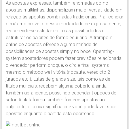
As apostas expressas, também renomadas como
apostas multilinhas, disponibilizam maior versatilidade em
relação às apostas combinadas tradicionais. Pra licenciar
o máximo proveito dessa modalidade de expresamente,
recomenda-se estudar muito as possibilidades e
estruturar os palpites de forma equilibrio. A trampolín
online de apostas oferece alguma miríade de
possibilidades de apostas simply no boxe. Operating-
system apostadores podem fazer previsões relacionada
o vencedor perform choque, o circle final, systems
mesmo o método weil vitória (nocaute, veredicto 2
jurados etc.). Lutas de grande size, tais como as de
títulos mundiais, recebem alguma cobertura ainda
também abrangente, possuindo cependant opções de
setor. A plataforma também fornece apostas ao
palpitante, o la cual significa que você pode fazer suas
apostas enquanto a partida está ocorrendo.