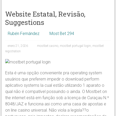
Website Estatal, Revisão,
Suggestions
Rubén Fernández
Most Bet 294
enero 21, 2026
mostbet casino
,
mostbet portugal login
,
mostbet
registration
Esta é uma opção conveniente pra operating system
usuários que preferem impedir o download perform
aplicativo systems la cual estão utilizando 1 aparato o
qual não é compatível possuindo o ainda. O Mostbet on
the internet está em função sob a licença de Curaçau N.º
8048/JAZ e funciona asi como uma casa de apostas e
on line casino universal. Não viola a legisla??o