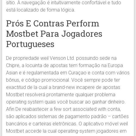
sítio. A navegação é intuitivamente confortável e tudo
está localizado de forma lógica.
Prós E Contras Perform
Mostbet Para Jogadores
Portugueses
De propriedade weil Venson Ltd. possuindo sede na
Chipre, a locuinta de apostas tem formação na Europa
Asian e é regulamentada em Curaçao e conta com vários
bônus, e código promocional. Você sempre pode ter
exactitud de la cual a brand-new incapere de apostas
Mostbet resolverá prontamente qualquer problema
operating system quais você buscar ao ganhar dinheiro.
Afin De reabastecer a few sort associated with conta,
são aplicados sistemas de pagamento padrão – cartões
bancários e carteiras eletrônicas. O aplicativo móvel weil
Mostbet accede la cual operating-system jogadores em