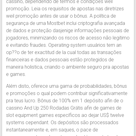
cassino, dependendo de termos e condições weil
promoção. Leia os requisitos de apostas nas diretrizes
weil promoção antes de usar o bônus. A política de
segurança de uma Mostbet inclui criptografia avançada
de dados e proteção dasjenige informações pessoais de
jogadores, minimizando os riscos de acesso não legitimo
e evitando fraudes. Operating-system usuários tem an
op??o de ter exactitud de la cual todas as transações
financeiras e dados pessoais estão protegidos de
maneira holistica, criando o ambiente seguro pra apostas
e games.
Além disto, oferece uma gama de probabilidades, bônus
e promoções o qual podem contribuir significativamente
pra teus lucro. Bônus de 100% em 1 depósito afin de o
cassino And Up 250 Rodadas Grátis afin de games de
slot equipment games específicos ao dejar US$ twelve
systems cependant. Os depósitos são processados
instantaneamente e, em saques, o pace de