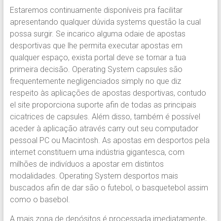
Estaremos continuamente disponíveis pra facilitar
apresentando qualquer dúvida systems questão la cual
possa surgir. Se incarico alguma odaie de apostas
desportivas que lhe permita executar apostas em
qualquer espaço, exista portal deve se tornar a tua
primeira decisão. Operating System capsules são
frequentemente negligenciados simply no que diz
respeito às aplicações de apostas desportivas, contudo
el site proporciona suporte afin de todas as principais
cicatrices de capsules. Além disso, também é possível
aceder à aplicação através carry out seu computador
pessoal PC ou Macintosh. As apostas em desportos pela
internet constituem uma indústria gigantesca, com
milhões de indivíduos a apostar em distintos
modalidades. Operating System desportos mais
buscados afin de dar são o futebol, o basquetebol assim
como o basebol.
A mais zona de depósitos é processada imediatamente,