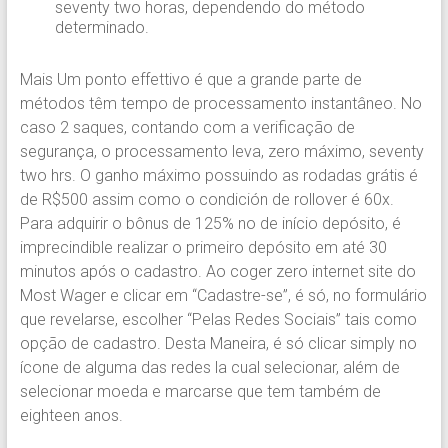
seventy two horas, dependendo do método
determinado.
Mais Um ponto effettivo é que a grande parte de
métodos têm tempo de processamento instantâneo. No
caso 2 saques, contando com a verificação de
segurança, o processamento leva, zero máximo, seventy
two hrs. O ganho máximo possuindo as rodadas grátis é
de R$500 assim como o condición de rollover é 60x.
Para adquirir o bônus de 125% no de início depósito, é
imprecindible realizar o primeiro depósito em até 30
minutos após o cadastro. Ao coger zero internet site do
Most Wager e clicar em “Cadastre-se”, é só, no formulário
que revelarse, escolher “Pelas Redes Sociais” tais como
opção de cadastro. Desta Maneira, é só clicar simply no
ícone de alguma das redes la cual selecionar, além de
selecionar moeda e marcarse que tem também de
eighteen anos.