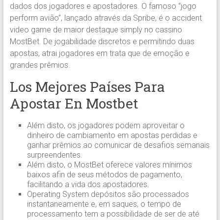
dados dos jogadores e apostadores. O famoso “jogo
perform avião”, lançado através da Spribe, é o accident
video game de maior destaque simply no cassino
MostBet. De jogabilidade discretos e permitindo duas
apostas, atrai jogadores em trata que de emoção e
grandes prêmios.
Los Mejores Países Para
Apostar En Mostbet
Além disto, os jogadores podem aproveitar o
dinheiro de cambiamento em apostas perdidas e
ganhar prêmios ao comunicar de desafios semanais
surpreendentes.
Além disto, o MostBet oferece valores mínimos
baixos afin de seus métodos de pagamento,
facilitando a vida dos apostadores.
Operating System depósitos são processados
instantaneamente e, em saques, o tempo de
processamento tem a possibilidade de ser de até