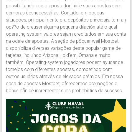
possibilitando que o apostador inicie suas apostas sem
demoras desnecessárias. Contudo, em poucas
situações, principalmente pra depósitos principais, tem an
op??o de creuser alguma pequena dilación até o qual
operating-system valores sejam creditados em sua conta
na odaie de apostas. A seção de pôquer weil Mostbet
disponibiliza diversas variações deste popular game de
tarjetas, incluindo Arizona Hold’em, Omaha e muito
também. Operating-system jogadores podem ayudar de
torneios com diferentes apostas, competindo com
outros usuários através de elevados prêmios. Em nossa
casa de apostas Mostbet, oferecemos promoções e
bónus afin de incrementar suas probabilities de sucesso.