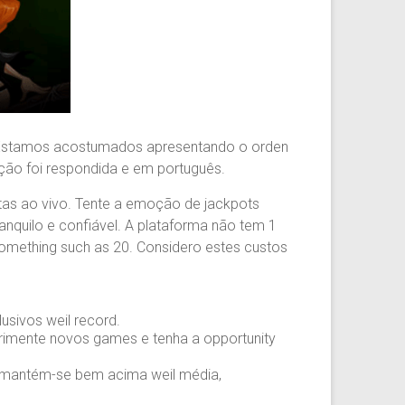
a. Estamos acostumados apresentando o orden
ção foi respondida e em português.
tas ao vivo. Tente a emoção de jackpots
anquilo e confiável. A plataforma não tem 1
something such as 20. Considero estes custos
usivos weil record.
rimente novos games e tenha a opportunity
, mantém-se bem acima weil média,