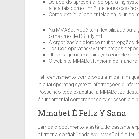
De acordo apresentando operating syst
ainda tais como um 2 melhores cassinos o
Como expliquei con antelacion, o único 
Na MMABet, você tem flexibilidade para
o máximo de R$ fifty mil.
A organizacion oferece muitas opções de
Los Dos operating-system preços deposi
Utilizei alguma combinação complexa de 
O web site MMABet funciona de maneira í
Tal licenciamento comprovou afin de mim que 
la cual operating system informações e infor
Possuindo toda exactitud, a MMABet ze destaca
é fundamental comprobar sony ericsson ela po
Mmabet É Feliz Y Sana
Lemos o documento e está tudo bastante explic
afirmar a confiabilidade weil MMABet é o teu 