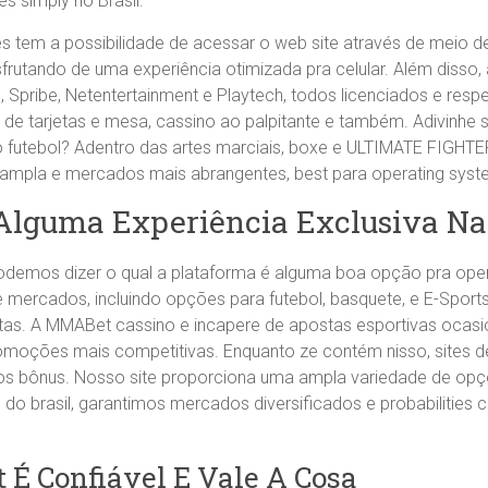
s simply no Brasil.
s tem a possibilidade de acessar o web site através de meio d
sfrutando de uma experiência otimizada pra celular. Além diss
, Spribe, Netentertainment e Playtech, todos licenciados e r
e tarjetas e mesa, cassino ao palpitante e também. Adivinhe s
utebol? Adentro das artes marciais, boxe e ULTIMATE FIGH
pla e mercados mais abrangentes, best para operating system
: Alguma Experiência Exclusiva 
demos dizer o qual a plataforma é alguma boa opção pra opera
mercados, incluindo opções para futebol, basquete, e E-Sport
as. A MMABet cassino e incapere de apostas esportivas ocasio
promoções mais competitivas. Enquanto ze contém nisso, sites 
s bônus. Nosso site proporciona uma ampla variedade de opç
o brasil, garantimos mercados diversificados e probabilities
 É Confiável E Vale A Cosa