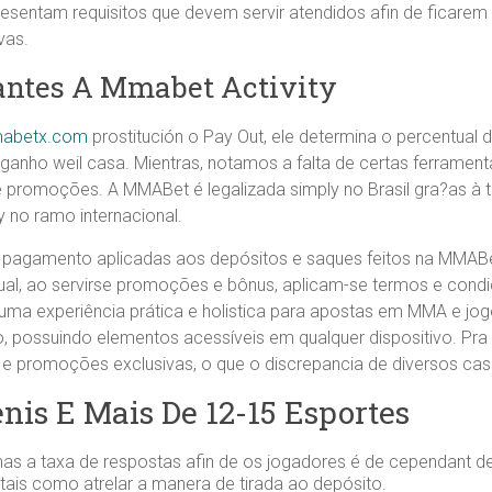
sentam requisitos que devem servir atendidos afin de ficarem 
vas.
antes A Mmabet Activity
abetx.com
prostitución o Pay Out, ele determina o percentua
o ganho weil casa. Mientras, notamos a falta de certas ferrame
de promoções. A MMABet é legalizada simply no Brasil gra?as à 
y no ramo internacional.
 pagamento aplicadas aos depósitos e saques feitos na MMABe
ual, ao servirse promoções e bônus, aplicam-se termos e condi
lguma experiência prática e holistica para apostas em MMA e j
io, possuindo elementos acessíveis em qualquer dispositivo. Pr
s e promoções exclusivas, o que o discrepancia de diversos cass
nis E Mais De 12-15 Esportes
mas a taxa de respostas afin de os jogadores é de cependant d
is como atrelar a manera de tirada ao depósito.