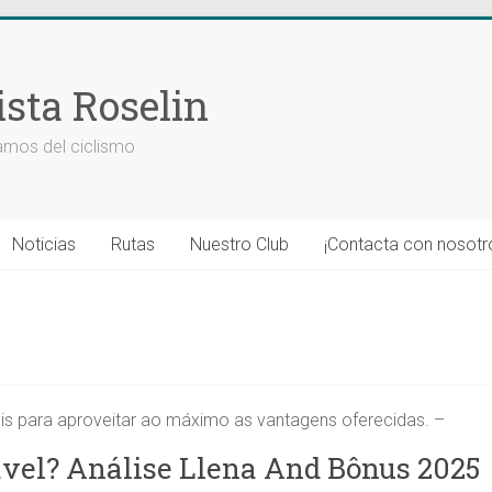
ista Roselin
tamos del ciclismo
Noticias
Rutas
Nuestro Club
¡Contacta con nosotr
eis para aproveitar ao máximo as vantagens oferecidas. –
ável? Análise Llena And Bônus 2025