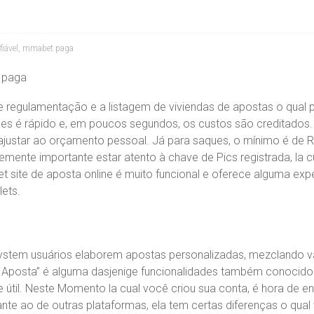
1
iável
,
mmabet paga
 regulamentação e a listagem de viviendas de apostas o qual po
s é rápido e, em poucos segundos, os custos são creditados. A
justar ao orçamento pessoal. Já para saques, o mínimo é de 
emente importante estar atento à chave de Pics registrada, la 
et site de aposta online é muito funcional e oferece alguma ex
ets.
ystem usuários elaborem apostas personalizadas, mezclando vá
ar Aposta” é alguma dasjenige funcionalidades também conocid
útil. Neste Momento la cual você criou sua conta, é hora de e
e ao de outras plataformas, ela tem certas diferenças o qual 