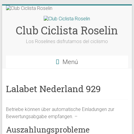
Saltar
al
contenido
Club Ciclista Roselin
Los Roselines disfrutamos del ciclismo
Menú
Lalabet Nederland 929
Betriebe können über automatische Einladungen zur
Bewertungsabgabe empfangen. –
Auszahlungsprobleme