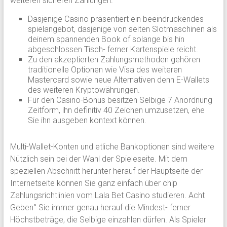
weiteren sicheren Zahlungen.
Dasjenige Casino präsentiert ein beeindruckendes
spielangebot, dasjenige von seiten Slotmaschinen als
deinem spannenden Book of solange bis hin
abgeschlossen Tisch- ferner Kartenspiele reicht.
Zu den akzeptierten Zahlungsmethoden gehören
traditionelle Optionen wie Visa des weiteren
Mastercard sowie neue Alternativen denn E-Wallets
des weiteren Kryptowährungen.
Für den Casino-Bonus besitzen Selbige 7 Anordnung
Zeitform, ihn definitiv 40 Zeichen umzusetzen, ehe
Sie ihn ausgeben kontext können.
Multi-Wallet-Konten und etliche Bankoptionen sind weitere
Nützlich sein bei der Wahl der Spieleseite. Mit dem
speziellen Abschnitt herunter herauf der Hauptseite der
Internetseite können Sie ganz einfach über chip
Zahlungsrichtlinien vom Lala Bet Casino studieren. Acht
Geben° Sie immer genau herauf die Mindest- ferner
Höchstbeträge, die Selbige einzahlen dürfen. Als Spieler