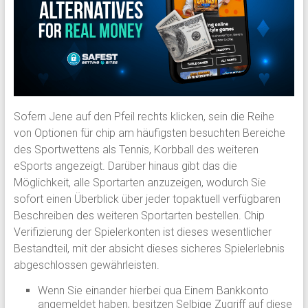
Sofern Jene auf den Pfeil rechts klicken, sein die Reihe
von Optionen für chip am häufigsten besuchten Bereiche
des Sportwettens als Tennis, Korbball des weiteren
eSports angezeigt. Darüber hinaus gibt das die
Möglichkeit, alle Sportarten anzuzeigen, wodurch Sie
sofort einen Überblick über jeder topaktuell verfügbaren
Beschreiben des weiteren Sportarten bestellen. Chip
Verifizierung der Spielerkonten ist dieses wesentlicher
Bestandteil, mit der absicht dieses sicheres Spielerlebnis
abgeschlossen gewährleisten.
Wenn Sie einander hierbei qua Einem Bankkonto
angemeldet haben, besitzen Selbige Zugriff auf diese