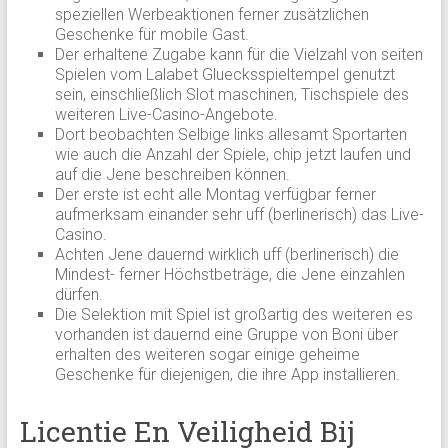
speziellen Werbeaktionen ferner zusätzlichen
Geschenke für mobile Gast.
Der erhaltene Zugabe kann für die Vielzahl von seiten
Spielen vom Lalabet Gluecksspieltempel genutzt
sein, einschließlich Slot maschinen, Tischspiele des
weiteren Live-Casino-Angebote.
Dort beobachten Selbige links allesamt Sportarten
wie auch die Anzahl der Spiele, chip jetzt laufen und
auf die Jene beschreiben können.
Der erste ist echt alle Montag verfügbar ferner
aufmerksam einander sehr uff (berlinerisch) das Live-
Casino.
Achten Jene dauernd wirklich uff (berlinerisch) die
Mindest- ferner Höchstbeträge, die Jene einzahlen
dürfen.
Die Selektion mit Spiel ist großartig des weiteren es
vorhanden ist dauernd eine Gruppe von Boni über
erhalten des weiteren sogar einige geheime
Geschenke für diejenigen, die ihre App installieren.
Licentie En Veiligheid Bij