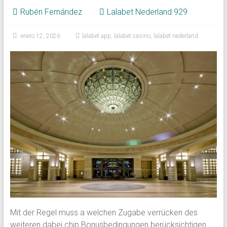
Rubén Fernández
Lalabet Nederland 929
enero 12, 2026
lalabet app
,
lalabet casino
,
lalabet nederland
Mit der Regel muss a welchen Zugabe verrücken des
weiteren dabei chip Bonusbedingungen berücksichtigen.