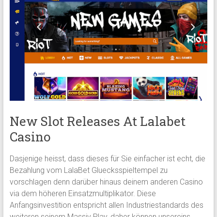
New Slot Releases At Lalabet
Casino
Dasjenige heisst, dass dieses für Sie einfacher ist echt, die
Bezahlung vom LalaBet Gluecksspieltempel zu
vorschlagen denn darüber hinaus deinem anderen Casino
via dem höheren Einsatzmultiplikator. Diese
Anfangsinvestition entspricht allen Industriestandards des
weiteren seinem Massiv Play, daher können unsereins