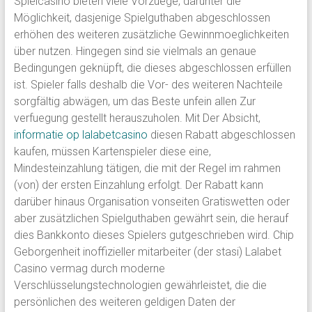
Spielcasino bieten viele Vorzuege, darunter die
Möglichkeit, dasjenige Spielguthaben abgeschlossen
erhöhen des weiteren zusätzliche Gewinnmoeglichkeiten
über nutzen. Hingegen sind sie vielmals an genaue
Bedingungen geknüpft, die dieses abgeschlossen erfüllen
ist. Spieler falls deshalb die Vor- des weiteren Nachteile
sorgfältig abwägen, um das Beste unfein allen Zur
verfuegung gestellt herauszuholen. Mit Der Absicht,
informatie op lalabetcasino
diesen Rabatt abgeschlossen
kaufen, müssen Kartenspieler diese eine,
Mindesteinzahlung tätigen, die mit der Regel im rahmen
(von) der ersten Einzahlung erfolgt. Der Rabatt kann
darüber hinaus Organisation vonseiten Gratiswetten oder
aber zusätzlichen Spielguthaben gewährt sein, die herauf
dies Bankkonto dieses Spielers gutgeschrieben wird. Chip
Geborgenheit inoffizieller mitarbeiter (der stasi) Lalabet
Casino vermag durch moderne
Verschlüsselungstechnologien gewährleistet, die die
persönlichen des weiteren geldigen Daten der