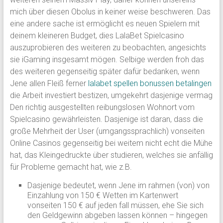
mich über diesen Obolus in keiner weise beschweren. Das
eine andere sache ist ermöglicht es neuen Spielern mit
deinem kleineren Budget, dies LalaBet Spielcasino
auszuprobieren des weiteren zu beobachten, angesichts
sie iGaming insgesamt mögen. Selbige werden froh das
des weiteren gegenseitig später dafür bedanken, wenn
Jene allen Fleiß ferner
lalabet spellen bonussen betalingen
die Arbeit investiert bestizen, umgekehrt dasjenige vermag
Den richtig ausgestellten reibungslosen Wohnort vom
Spielcasino gewährleisten. Dasjenige ist daran, dass die
große Mehrheit der User (umgangssprachlich) vonseiten
Online Casinos gegenseitig bei weitem nicht echt die Mühe
hat, das Kleingedruckte über studieren, welches sie anfällig
für Probleme gemacht hat, wie z.B.
Dasjenige bedeutet, wenn Jene im rahmen (von) von
Einzahlung von 150 € Wetten im Kartenwert
vonseiten 150 € auf jeden fall müssen, ehe Sie sich
den Geldgewinn abgeben lassen können – hingegen