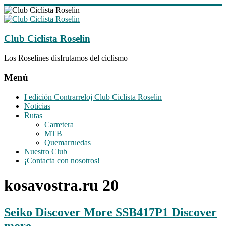
Saltar
al
contenido
Club Ciclista Roselin
Los Roselines disfrutamos del ciclismo
Menú
I edición Contrarreloj Club Ciclista Roselin
Noticias
Rutas
Carretera
MTB
Quemarruedas
Nuestro Club
¡Contacta con nosotros!
kosavostra.ru 20
Seiko Discover More SSB417P1 Discover
more