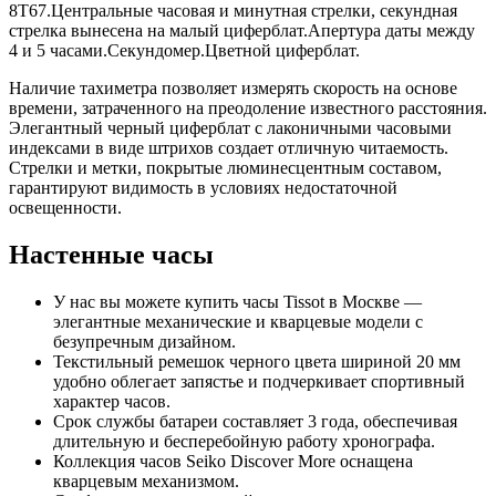
8T67.Центральные часовая и минутная стрелки, секундная
стрелка вынесена на малый циферблат.Апертура даты между
4 и 5 часами.Секундомер.Цветной циферблат.
Наличие тахиметра позволяет измерять скорость на основе
времени, затраченного на преодоление известного расстояния.
Элегантный черный циферблат с лаконичными часовыми
индексами в виде штрихов создает отличную читаемость.
Стрелки и метки, покрытые люминесцентным составом,
гарантируют видимость в условиях недостаточной
освещенности.
Настенные часы
У нас вы можете купить часы Tissot в Москве —
элегантные механические и кварцевые модели с
безупречным дизайном.
Текстильный ремешок черного цвета шириной 20 мм
удобно облегает запястье и подчеркивает спортивный
характер часов.
Срок службы батареи составляет 3 года, обеспечивая
длительную и бесперебойную работу хронографа.
Коллекция часов Seiko Discover More оснащена
кварцевым механизмом.