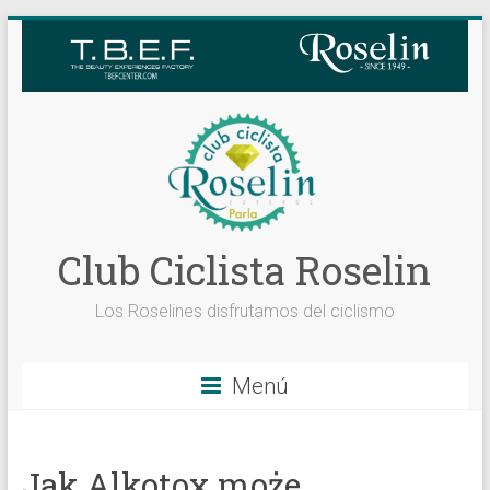
Saltar
al
contenido
Club Ciclista Roselin
Los Roselines disfrutamos del ciclismo
Menú
Jak Alkotox może