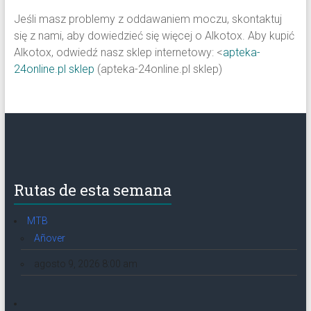
Jeśli masz problemy z oddawaniem moczu, skontaktuj
się z nami, aby dowiedzieć się więcej o Alkotox. Aby kupić
Alkotox, odwiedź nasz sklep internetowy: <
apteka-
24online.pl sklep
(apteka-24online.pl sklep)
Rutas de esta semana
MTB
Añover
agosto 9, 2026 8:00 am