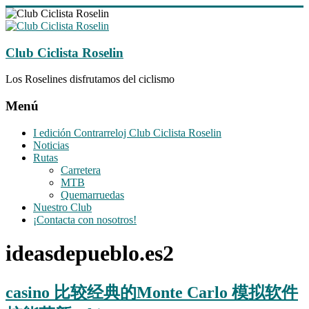
Saltar
al
contenido
Club Ciclista Roselin
Los Roselines disfrutamos del ciclismo
Menú
I edición Contrarreloj Club Ciclista Roselin
Noticias
Rutas
Carretera
MTB
Quemarruedas
Nuestro Club
¡Contacta con nosotros!
ideasdepueblo.es2
casino 比较经典的Monte Carlo 模拟软件