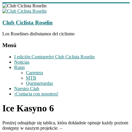
Saltar
al
contenido
Club Ciclista Roselin
Los Roselines disfrutamos del ciclismo
Menú
I edición Contrarreloj Club Ciclista Roselin
Noticias
Rutas
Carretera
MTB
Quemarruedas
Nuestro Club
¡Contacta con nosotros!
Ice Kasyno 6
Poniżej odnajduje się tablica, która dokładnie opisuje każdy poziom
dostępny w naszym projekcie. –