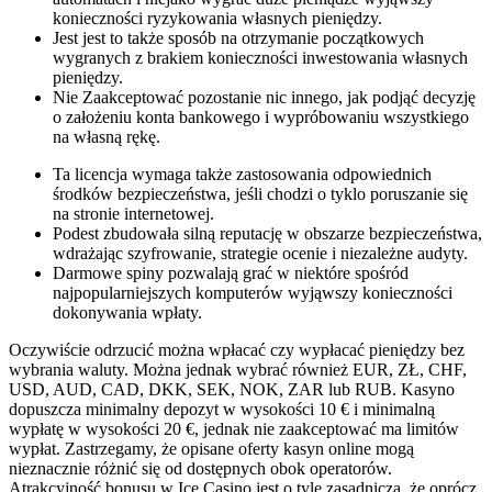
konieczności ryzykowania własnych pieniędzy.
Jest jest to także sposób na otrzymanie początkowych
wygranych z brakiem konieczności inwestowania własnych
pieniędzy.
Nie Zaakceptować pozostanie nic innego, jak podjąć decyzję
o założeniu konta bankowego i wypróbowaniu wszystkiego
na własną rękę.
Ta licencja wymaga także zastosowania odpowiednich
środków bezpieczeństwa, jeśli chodzi o tyklo poruszanie się
na stronie internetowej.
Podest zbudowała silną reputację w obszarze bezpieczeństwa,
wdrażając szyfrowanie, strategie ocenie i niezależne audyty.
Darmowe spiny pozwalają grać w niektóre spośród
najpopularniejszych komputerów wyjąwszy konieczności
dokonywania wpłaty.
Oczywiście odrzucić można wpłacać czy wypłacać pieniędzy bez
wybrania waluty. Można jednak wybrać również EUR, ZŁ, CHF,
USD, AUD, CAD, DKK, SEK, NOK, ZAR lub RUB. Kasyno
dopuszcza minimalny depozyt w wysokości 10 € i minimalną
wypłatę w wysokości 20 €, jednak nie zaakceptować ma limitów
wypłat. Zastrzegamy, że opisane oferty kasyn online mogą
nieznacznie różnić się od dostępnych obok operatorów.
Atrakcyjność bonusu w Ice Casino jest o tyle zasadnicza, że oprócz