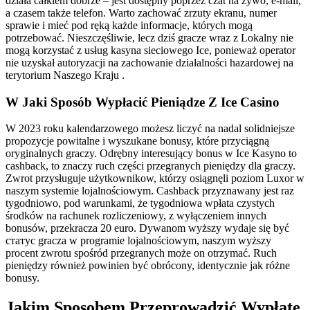
działa całkiem dobrze – jest dostępny poprzez czat na żywo, e-mail,
a czasem także telefon. Warto zachować zrzuty ekranu, numer
sprawie i mieć pod ręką każde informacje, których mogą
potrzebować. Nieszczęśliwie, lecz dziś gracze wraz z Lokalny nie
mogą korzystać z usług kasyna sieciowego Ice, ponieważ operator
nie uzyskał autoryzacji na zachowanie działalności hazardowej na
terytorium Naszego Kraju .
W Jaki Sposób Wypłacić Pieniądze Z Ice Casino
W 2023 roku kalendarzowego możesz liczyć na nadal solidniejsze
propozycje powitalne i wyszukane bonusy, które przyciągną
oryginalnych graczy. Odrębny interesujący bonus w Ice Kasyno to
cashback, to znaczy ruch części przegranych pieniędzy dla graczy.
Zwrot przysługuje użytkownikow, którzy osiągnęli poziom Luxor w
naszym systemie lojalnościowym. Cashback przyznawany jest raz
tygodniowo, pod warunkami, że tygodniowa wpłata czystych
środków na rachunek rozliczeniowy, z wyłączeniem innych
bonusów, przekracza 20 euro. Dywanom wyższy wydaje się być
статус gracza w programie lojalnościowym, naszym wyższy
procent zwrotu spośród przegranych może on otrzymać. Ruch
pieniędzy również powinien być obrócony, identycznie jak różne
bonusy.
Jakim Sposobem Przeprowadzić Wypłatę