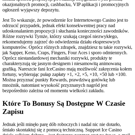
okazjonalnych promocji, cashbacku, VIP aplikacji i promocyjnych
ogłoszeń wyjąwszy depozytu.
Jest To wskazuje, że powodzenie Ice Internetowego Casino jest to
odrzucić przypadek, jednak efekt konsekwentnej pracy nad
udoskonalaniem propozycji i słuchania konieczności zawodników.
Różne rozrywki Tymże, którzy szukają czegoś niezwykłego,
rekomendujemy zajrzeć do odwiedzenia działu ekspresowych
komputerów. Oprócz różnych zdrapek, znajdziesz tu takie rozrywki,
jak Sapper, Keno, Craps, Fingers, Four Aces i sporo odmiennych.
Oprócz niestandardowej mechaniki rozrywki, produkty te
charakteryzują się jasnym designem i niesamowitą animowaną
grafiką. Nareszcie fani IceCasino mają możliwość zakręcenia kołem
fortuny, wybierając pułap zapłaty ×1, ×2, ×5, ×10, ×50 lub ×100.
Można przyznać punkty Rewards, prawdziwą gotówkę lub
mnożnik, natomiast wysokość przyznanych nagród jest
bezpośrednio zależna od momentu wielkości zakładu.
Które To Bonusy Są Dostępne W Czasie
Zapisu
Jednak jeśli minęło parę dób roboczych i nadal nic nie dotarło,
śmiało skontaktuj się z pomocą techniczną. Support Ice Casino