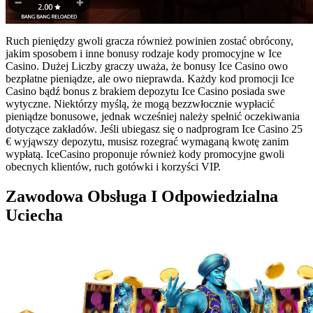
Ruch pieniędzy gwoli gracza również powinien zostać obrócony,
jakim sposobem i inne bonusy rodzaje kody promocyjne w Ice
Casino. Dużej Liczby graczy uważa, że bonusy Ice Casino owo
bezpłatne pieniądze, ale owo nieprawda. Każdy kod promocji Ice
Casino bądź bonus z brakiem depozytu Ice Casino posiada swe
wytyczne. Niektórzy myślą, że mogą bezzwłocznie wypłacić
pieniądze bonusowe, jednak wcześniej należy spełnić oczekiwania
dotyczące zakładów. Jeśli ubiegasz się o nadprogram Ice Casino 25
€ wyjąwszy depozytu, musisz rozegrać wymaganą kwotę zanim
wypłatą. IceCasino proponuje również kody promocyjne gwoli
obecnych klientów, ruch gotówki i korzyści VIP.
Zawodowa Obsługa I Odpowiedzialna
Uciecha