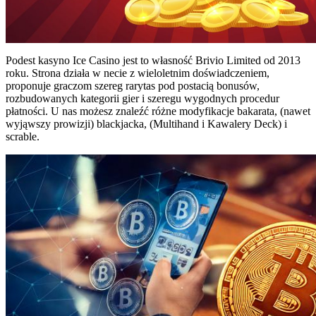
Podest kasyno Ice Casino jest to własność Вrіvіо Lіmіtеd od 2013
roku. Strona działa w necie z wieloletnim doświadczeniem,
proponuje graczom szereg rarytas pod postacią bonusów,
rozbudowanych kategorii gier i szeregu wygodnych procedur
płatności. U nas możesz znaleźć różne modyfikacje bakarata, (nawet
wyjąwszy prowizji) blackjacka, (Multihand i Kawalery Deck) i
scrable.