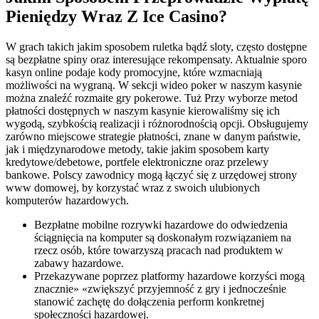
Pieniędzy Wraz Z Ice Casino?
W grach takich jakim sposobem ruletka bądź sloty, często dostępne
są bezpłatne spiny oraz interesujące rekompensaty. Aktualnie sporo
kasyn online podaje kody promocyjne, które wzmacniają
możliwości na wygraną. W sekcji wideo poker w naszym kasynie
można znaleźć rozmaite gry pokerowe. Tuż Przy wyborze metod
płatności dostępnych w naszym kasynie kierowaliśmy się ich
wygodą, szybkością realizacji i różnorodnością opcji. Obsługujemy
zarówno miejscowe strategie płatności, znane w danym państwie,
jak i międzynarodowe metody, takie jakim sposobem karty
kredytowe/debetowe, portfele elektroniczne oraz przelewy
bankowe. Polscy zawodnicy mogą łączyć się z urzędowej strony
www domowej, by korzystać wraz z swoich ulubionych
komputerów hazardowych.
Bezpłatne mobilne rozrywki hazardowe do odwiedzenia
ściągnięcia na komputer są doskonałym rozwiązaniem na
rzecz osób, które towarzyszą pracach nad produktem w
zabawy hazardowe.
Przekazywane poprzez platformy hazardowe korzyści mogą
znacznie» «zwiększyć przyjemność z gry i jednocześnie
stanowić zachętę do dołączenia perform konkretnej
społeczności hazardowej.