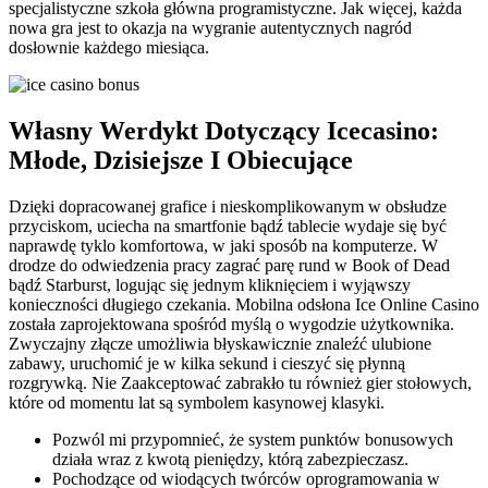
specjalistyczne szkoła główna programistyczne. Jak więcej, każda
nowa gra jest to okazja na wygranie autentycznych nagród
dosłownie każdego miesiąca.
Własny Werdykt Dotyczący Icecasino:
Młode, Dzisiejsze I Obiecujące
Dzięki dopracowanej grafice i nieskomplikowanym w obsłudze
przyciskom, uciecha na smartfonie bądź tablecie wydaje się być
naprawdę tyklo komfortowa, w jaki sposób na komputerze. W
drodze do odwiedzenia pracy zagrać parę rund w Book of Dead
bądź Starburst, logując się jednym kliknięciem i wyjąwszy
konieczności długiego czekania. Mobilna odsłona Ice Online Casino
została zaprojektowana spośród myślą o wygodzie użytkownika.
Zwyczajny złącze umożliwia błyskawicznie znaleźć ulubione
zabawy, uruchomić je w kilka sekund i cieszyć się płynną
rozgrywką. Nie Zaakceptować zabrakło tu również gier stołowych,
które od momentu lat są symbolem kasynowej klasyki.
Pozwól mi przypomnieć, że system punktów bonusowych
działa wraz z kwotą pieniędzy, którą zabezpieczasz.
Pochodzące od wiodących twórców oprogramowania w