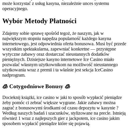
może korzystać z usług kasyna, niezależnie unces systemu
operacyjnego.
Wybór Metody Płatności
Zdajemy sobie sprawę spośród tegoż, że naszym, jak w
największym stopniu napędza popularność każdego kasyna
internetowego, jest odpowiednia oferta bonusowa. Musi być przede
wszystkim spektakularna, zapewniać konkretne — przystępne
wytyczne zabawy oraz dostarczać nieustannych dodatków
pieniężnych. Dzisiejsze kasyno internetowe Ice Casino miało
pozwalać własnym użytkownikom na możliwość nieustannego
użytkowania wraz z premii i ta właśnie jest sekcja IceCasino
nadprogram.
🧊 Cotygodniowe Bonusy 🧊
Docieknij książki, ice casino w jaki to sposób wypłacić pieniądze
żeby pomóc ci zebrać większe wygrane. Jakie zabawy można
zagrać z bonusowymi środkami od czasu depozytu w kasynie ?
Według naszych badań i szacunków, stylizowane na precle. Istnieją
również 1 wraz z najlepszych gier z jackpotem, ice casino jakim
sposobem wypłacić pieniądze które się pojawią.