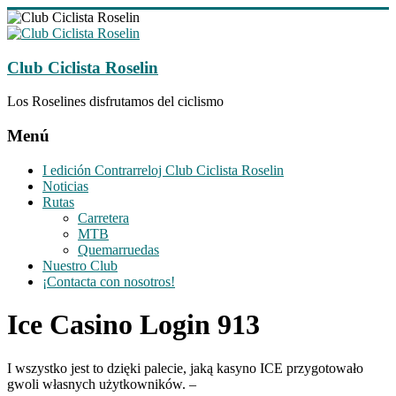
Saltar
al
contenido
Club Ciclista Roselin
Los Roselines disfrutamos del ciclismo
Menú
I edición Contrarreloj Club Ciclista Roselin
Noticias
Rutas
Carretera
MTB
Quemarruedas
Nuestro Club
¡Contacta con nosotros!
Ice Casino Login 913
I wszystko jest to dzięki palecie, jaką kasyno ICE przygotowało
gwoli własnych użytkowników. –