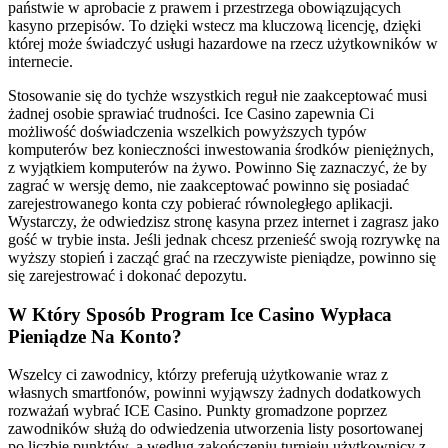
państwie w aprobacie z prawem i przestrzega obowiązujących
kasyno przepisów. To dzięki wstecz ma kluczową licencję, dzięki
której może świadczyć usługi hazardowe na rzecz użytkowników w
internecie.
Stosowanie się do tychże wszystkich reguł nie zaakceptować musi
żadnej osobie sprawiać trudności. Ice Casino zapewnia Ci
możliwość doświadczenia wszelkich powyższych typów
komputerów bez konieczności inwestowania środków pieniężnych,
z wyjątkiem komputerów na żywo. Powinno Się zaznaczyć, że by
zagrać w wersję demo, nie zaakceptować powinno się posiadać
zarejestrowanego konta czy pobierać równoległego aplikacji.
Wystarczy, że odwiedzisz stronę kasyna przez internet i zagrasz jako
gość w trybie insta. Jeśli jednak chcesz przenieść swoją rozrywkę na
wyższy stopień i zacząć grać na rzeczywiste pieniądze, powinno się
się zarejestrować i dokonać depozytu.
W Który Sposób Program Ice Casino Wypłaca
Pieniądze Na Konto?
Wszelcy ci zawodnicy, którzy preferują użytkowanie wraz z
własnych smartfonów, powinni wyjąwszy żadnych dodatkowych
rozważań wybrać ICE Casino. Punkty gromadzone poprzez
zawodników służą do odwiedzenia utworzenia listy posortowanej
po liczbie punktów, a według zakończeniu turnieju użytkownicy z