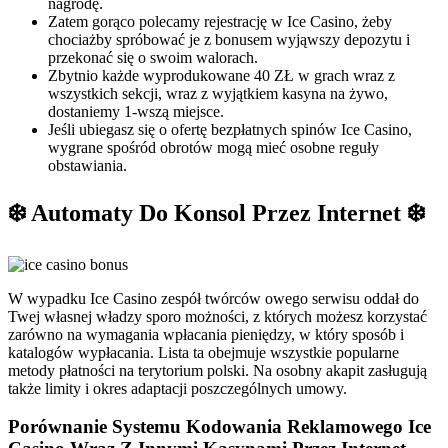
nagrodę.
Zatem gorąco polecamy rejestrację w Ice Casino, żeby
chociażby spróbować je z bonusem wyjąwszy depozytu i
przekonać się o swoim walorach.
Zbytnio każde wyprodukowane 40 ZŁ w grach wraz z
wszystkich sekcji, wraz z wyjątkiem kasyna na żywo,
dostaniemy 1-wszą miejsce.
Jeśli ubiegasz się o ofertę bezpłatnych spinów Ice Casino,
wygrane spośród obrotów mogą mieć osobne reguły
obstawiania.
❄️ Automaty Do Konsol Przez Internet ❄️
W wypadku Ice Casino zespół twórców owego serwisu oddał do
Twej własnej władzy sporo możności, z których możesz korzystać
zarówno na wymagania wpłacania pieniędzy, w który sposób i
katalogów wypłacania. Lista ta obejmuje wszystkie popularne
metody płatności na terytorium polski. Na osobny akapit zasługują
także limity i okres adaptacji poszczególnych umowy.
Porównanie Systemu Kodowania Reklamowego Ice