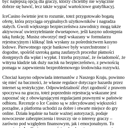
być najlepszą opcją dla graczy, którzy chcieliby nie wyłącznie
dobrze się bawić, lecz także wygrać wartościowe gratyfikacyj.
IceCasino świetnie jest to rozumie, toteż przygotowało bogatą
ofertę, która przyciąga oryginalnych użytkowników i nagradza
stałych. Gwoli większego bezpieczeństwa zawodnicy mogą także
aktywować uwierzytelnianie dwuetapowe, jeśli kasyno udostępnia
taką funkcję. Musisz otworzyć mejl wskazany w formularzu
rejestracyjnym i kliknąć link wysłany za pośrednictwem kasyno
lodowe. Pierwotnego opcje bankowe były wszechstronne i
dogodne, spośród szeroką gamą zaufanych procedur płatności
dostępnych dla wpłat i wypłat. I trzeba przyznać, że świadomość, że
witryna kładzie tak duży nacisk na bezpieczeństwo, z pewnością
pomaga w zapewnieniu bezproblemowego środowiska rozrywki.
Chociaż kasyno odpowiada internautów z Naszego Kraju, powinno
się mieć na baczności, że własne regulace dotyczące hazardu przez
internet są restrykcyjne. Odpowiedzialność zbyt zgodność z prawem
spoczywa na graczu, toteż poprzednio rejestracją wskazane jest
zapoznać się z obowiązującymi regulacjami prawnymi w państwie
odbioru. Recenzje o Ice Casino są w zdecydowanej większości
porządne, a platforma uchodzi za dobre i otwarte miejsce do gry
online. Działa legalnie na bazie ważnej autoryzacji, podaje
nowoczesne zabezpieczenia i troszczy sie o interesy graczy –
zarówno pod względem finansowym, jak i emocjonalnym. To