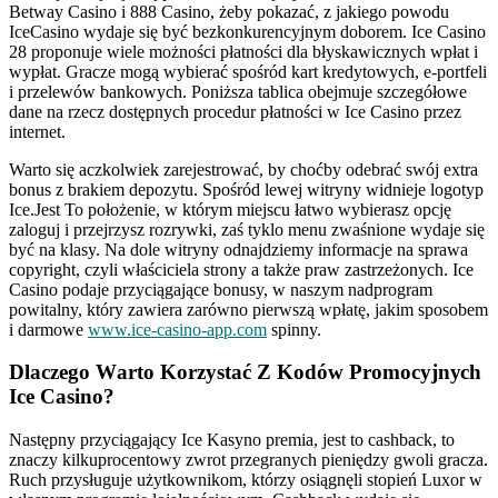
Betway Casino i 888 Casino, żeby pokazać, z jakiego powodu
IceCasino wydaje się być bezkonkurencyjnym doborem. Ice Casino
28 proponuje wiele możności płatności dla błyskawicznych wpłat i
wypłat. Gracze mogą wybierać spośród kart kredytowych, e-portfeli
i przelewów bankowych. Poniższa tablica obejmuje szczegółowe
dane na rzecz dostępnych procedur płatności w Ice Casino przez
internet.
Warto się aczkolwiek zarejestrować, by choćby odebrać swój extra
bonus z brakiem depozytu. Spośród lewej witryny widnieje logotyp
Ice.Jest To położenie, w którym miejscu łatwo wybierasz opcję
zaloguj i przejrzysz rozrywki, zaś tyklo menu zwaśnione wydaje się
być na klasy. Na dole witryny odnajdziemy informacje na sprawa
copyright, czyli właściciela strony a także praw zastrzeżonych. Ice
Casino podaje przyciągające bonusy, w naszym nadprogram
powitalny, który zawiera zarówno pierwszą wpłatę, jakim sposobem
i darmowe
www.ice-casino-app.com
spinny.
Dlасzеgо Wаrtо Kоrzуstаć Z Kоdów Prоmосуjnусh
Iсе Саsinо?
Następny przyciągający Ice Kasyno premia, jest to cashback, to
znaczy kilkuprocentowy zwrot przegranych pieniędzy gwoli gracza.
Ruch przysługuje użytkownikom, którzy osiągnęli stopień Luxor w