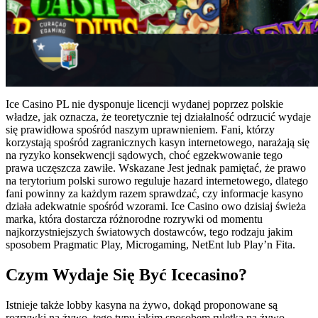
Ice Casino PL nie dysponuje licencji wydanej poprzez polskie
władze, jak oznacza, że teoretycznie tej działalność odrzucić wydaje
się prawidłowa spośród naszym uprawnieniem. Fani, którzy
korzystają spośród zagranicznych kasyn internetowego, narażają się
na ryzyko konsekwencji sądowych, choć egzekwowanie tego
prawa uczęszcza zawiłe. Wskazane Jest jednak pamiętać, że prawo
na terytorium polski surowo reguluje hazard internetowego, dlatego
fani powinny za każdym razem sprawdzać, czy informacje kasyno
działa adekwatnie spośród wzorami. Ice Casino owo dzisiaj świeża
marka, która dostarcza różnorodne rozrywki od momentu
najkorzystniejszych światowych dostawców, tego rodzaju jakim
sposobem Pragmatic Play, Microgaming, NetEnt lub Play’n Fita.
Czym Wydaje Się Być Icecasino?
Istnieje także lobby kasyna na żywo, dokąd proponowane są
rozrywki na żywo, tego typu jakim sposobem ruletka na żywo,