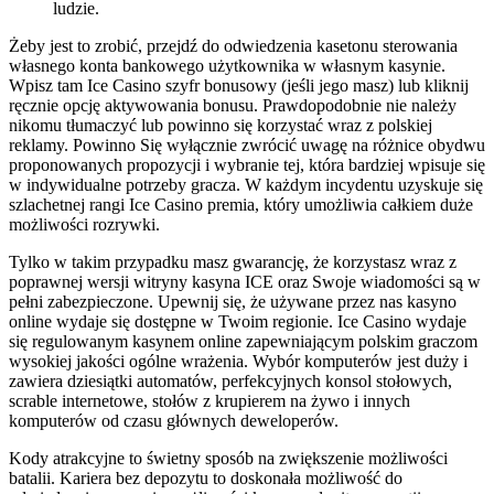
ludzie.
Żeby jest to zrobić, przejdź do odwiedzenia kasetonu sterowania
własnego konta bankowego użytkownika w własnym kasynie.
Wpisz tam Ice Casino szyfr bonusowy (jeśli jego masz) lub kliknij
ręcznie opcję aktywowania bonusu. Prawdopodobnie nie należy
nikomu tłumaczyć lub powinno się korzystać wraz z polskiej
reklamy. Powinno Się wyłącznie zwrócić uwagę na różnice obydwu
proponowanych propozycji i wybranie tej, która bardziej wpisuje się
w indywidualne potrzeby gracza. W każdym incydentu uzyskuje się
szlachetnej rangi Ice Casino premia, który umożliwia całkiem duże
możliwości rozrywki.
Tylko w takim przypadku masz gwarancję, że korzystasz wraz z
poprawnej wersji witryny kasyna ICE oraz Swoje wiadomości są w
pełni zabezpieczone. Upewnij się, że używane przez nas kasyno
online wydaje się dostępne w Twoim regionie. Ice Casino wydaje
się regulowanym kasynem online zapewniającym polskim graczom
wysokiej jakości ogólne wrażenia. Wybór komputerów jest duży i
zawiera dziesiątki automatów, perfekcyjnych konsol stołowych,
scrable internetowe, stołów z krupierem na żywo i innych
komputerów od czasu głównych deweloperów.
Kody atrakcyjne to świetny sposób na zwiększenie możliwości
batalii. Kariera bez depozytu to doskonała możliwość do