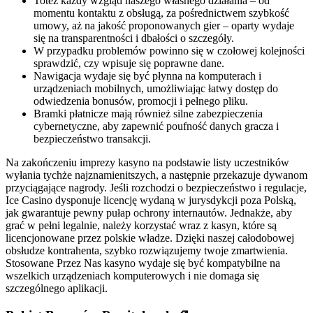
Toteż każdy wzgląd naszego własnego działania – od
momentu kontaktu z obsługą, za pośrednictwem szybkość
umowy, aż na jakość proponowanych gier – oparty wydaje
się na transparentności i dbałości o szczegóły.
W przypadku problemów powinno się w czołowej kolejności
sprawdzić, czy wpisuje się poprawne dane.
Nawigacja wydaje się być płynna na komputerach i
urządzeniach mobilnych, umożliwiając łatwy dostęp do
odwiedzenia bonusów, promocji i pełnego pliku.
Bramki płatnicze mają również silne zabezpieczenia
cybernetyczne, aby zapewnić poufność danych gracza i
bezpieczeństwo transakcji.
Na zakończeniu imprezy kasyno na podstawie listy uczestników
wyłania tychże najznamienitszych, a następnie przekazuje dywanom
przyciągające nagrody. Jeśli rozchodzi o bezpieczeństwo i regulacje,
Ice Casino dysponuje licencję wydaną w jurysdykcji poza Polską,
jak gwarantuje pewny pułap ochrony internautów. Jednakże, aby
grać w pełni legalnie, należy korzystać wraz z kasyn, które są
licencjonowane przez polskie władze. Dzięki naszej całodobowej
obsłudze kontrahenta, szybko rozwiązujemy twoje zmartwienia.
Stosowane Przez Nas kasyno wydaje się być kompatybilne na
wszelkich urządzeniach komputerowych i nie domaga się
szczególnego aplikacji.