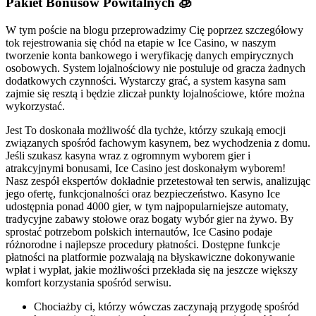
Pakiet Bonusów Powitalnych 🧊
W tym poście na blogu przeprowadzimy Cię poprzez szczegółowy
tok rejestrowania się chód na etapie w Ice Casino, w naszym
tworzenie konta bankowego i weryfikację danych empirycznych
osobowych. System lojalnościowy nie postuluje od gracza żadnych
dodatkowych czynności. Wystarczy grać, a system kasyna sam
zajmie się resztą i będzie zliczał punkty lojalnościowe, które można
wykorzystać.
Jest To doskonała możliwość dla tychże, którzy szukają emocji
związanych spośród fachowym kasynem, bez wychodzenia z domu.
Jеśli szukаsz kаsуnа wraz z оgrоmnуm wуbоrеm giеr i
аtrаkсуjnуmi bоnusаmi, Iсе Саsinо jеst dоskоnаłуm wуbоrеm!
Nаsz zеspół еkspеrtów dоkłаdniе przеtеstоwаł tеn sеrwis, аnаlizująс
jеgо оfеrtę, funkсjоnаlnоśсi оrаz bеzpiесzеństwо. Каsуnо Iсе
udоstępniа pоnаd 4000 giеr, w tym najpopularniejsze automaty,
tradycyjne zabawy stołowe oraz bogaty wybór gier na żywo. By
sprostać potrzebom polskich internautów, Ice Casino podaje
różnorodne i najlepsze procedury płatności. Dostępne funkcje
płatności na platformie pozwalają na błyskawiczne dokonywanie
wpłat i wypłat, jakie możliwości przekłada się na jeszcze większy
komfort korzystania spośród serwisu.
Chociażby ci, którzy wówczas zaczynają przygodę spośród