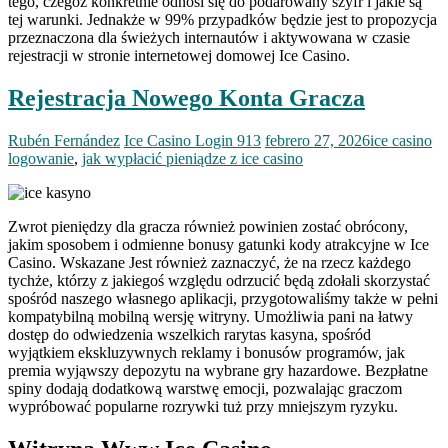
tego, czegoż konkretnie odnosi się do podarowany szyfr i jakie są
tej warunki. Jednakże w 99% przypadków będzie jest to propozycja
przeznaczona dla świeżych internautów i aktywowana w czasie
rejestracji w stronie internetowej domowej Ice Casino.
Rejestracja Nowego Konta Gracza
Rubén Fernández
Ice Casino Login 913
febrero 27, 2026
ice casino
logowanie
,
jak wypłacić pieniądze z ice casino
Zwrot pieniędzy dla gracza również powinien zostać obrócony,
jakim sposobem i odmienne bonusy gatunki kody atrakcyjne w Ice
Casino. Wskazane Jest również zaznaczyć, że na rzecz każdego
tychże, którzy z jakiegoś względu odrzucić będą zdołali skorzystać
spośród naszego własnego aplikacji, przygotowaliśmy także w pełni
kompatybilną mobilną wersję witryny. Umożliwia pani na łatwy
dostęp do odwiedzenia wszelkich rarytas kasyna, spośród
wyjątkiem ekskluzywnych reklamy i bonusów programów, jak
premia wyjąwszy depozytu na wybrane gry hazardowe. Bezpłatne
spiny dodają dodatkową warstwę emocji, pozwalając graczom
wypróbować popularne rozrywki tuż przy mniejszym ryzyku.