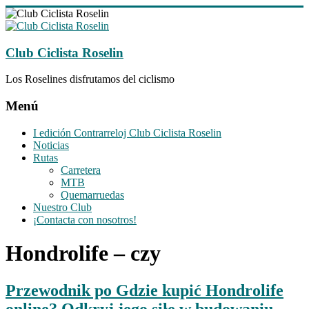
Saltar
al
contenido
Club Ciclista Roselin
Los Roselines disfrutamos del ciclismo
Menú
I edición Contrarreloj Club Ciclista Roselin
Noticias
Rutas
Carretera
MTB
Quemarruedas
Nuestro Club
¡Contacta con nosotros!
Hondrolife – czy
Przewodnik po Gdzie kupić Hondrolife
online? Odkryj jego siłę w budowaniu