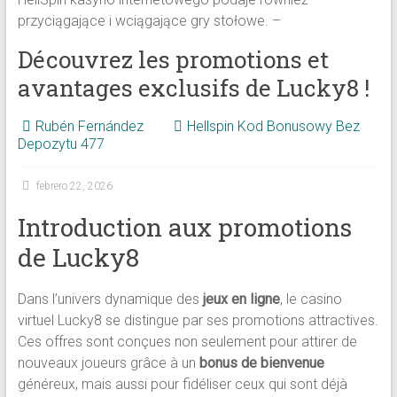
przyciągające i wciągające gry stołowe. –
Découvrez les promotions et
avantages exclusifs de Lucky8 !
Rubén Fernández
Hellspin Kod Bonusowy Bez
Depozytu 477
febrero 22, 2026
Introduction aux promotions
de Lucky8
Dans l’univers dynamique des
jeux en ligne
, le casino
virtuel Lucky8 se distingue par ses promotions attractives.
Ces offres sont conçues non seulement pour attirer de
nouveaux joueurs grâce à un
bonus de bienvenue
généreux, mais aussi pour fidéliser ceux qui sont déjà