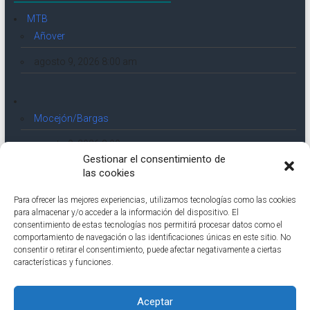
MTB
Añover
agosto 9, 2026 8:00 am
Mocejón/Bargas
agosto 9, 2026 8:00 am
Gestionar el consentimiento de
las cookies
Quemarruedas
Ruta de Aranjuez
Para ofrecer las mejores experiencias, utilizamos tecnologías como las cookies
para almacenar y/o acceder a la información del dispositivo. El
consentimiento de estas tecnologías nos permitirá procesar datos como el
agosto 9, 2026 8:00 am
comportamiento de navegación o las identificaciones únicas en este sitio. No
consentir o retirar el consentimiento, puede afectar negativamente a ciertas
características y funciones.
Instagram
Facebook
Aceptar