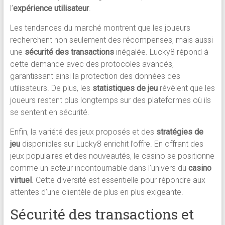
l’
expérience utilisateur
.
Les tendances du marché montrent que les joueurs
recherchent non seulement des récompenses, mais aussi
une
sécurité des transactions
inégalée. Lucky8 répond à
cette demande avec des protocoles avancés,
garantissant ainsi la protection des données des
utilisateurs. De plus, les
statistiques de jeu
révèlent que les
joueurs restent plus longtemps sur des plateformes où ils
se sentent en sécurité.
Enfin, la variété des jeux proposés et des
stratégies de
jeu
disponibles sur Lucky8 enrichit l’offre. En offrant des
jeux populaires et des nouveautés, le casino se positionne
comme un acteur incontournable dans l’univers du
casino
virtuel
. Cette diversité est essentielle pour répondre aux
attentes d’une clientèle de plus en plus exigeante.
Sécurité des transactions et