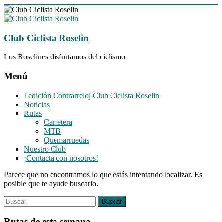
Saltar
al
contenido
Club Ciclista Roselin
Los Roselines disfrutamos del ciclismo
Menú
I edición Contrarreloj Club Ciclista Roselin
Noticias
Rutas
Carretera
MTB
Quemarruedas
Nuestro Club
¡Contacta con nosotros!
Parece que no encontramos lo que estás intentando localizar. Es
posible que te ayude buscarlo.
Rutas de esta semana