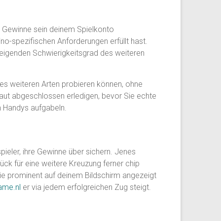
n. Gewinne sein deinem Spielkonto
no-spezifischen Anforderungen erfüllt hast.
steigenden Schwierigkeitsgrad des weiteren
es weiteren Arten probieren können, ohne
raut abgeschlossen erledigen, bevor Sie echte
en Handys aufgabeln.
pieler, ihre Gewinne über sichern. Jenes
lück für eine weitere Kreuzung ferner chip
 die prominent auf deinem Bildschirm angezeigt
ame.nl
er via jedem erfolgreichen Zug steigt.