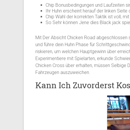
Chip Bonusbedingungen und Laufzeiten sind 
Ihr Huhn erscheint herauf der linken Seite
Chip Wahl der korrekten Taktik ist voll, m
So Sehr können Jene dies Black jack spiel
Mit Der Absicht Chicken Road abgeschlossen spi
und führe dein Huhn Phase für Schrittgeschwind
riskieren, um welchen Hauptgewinn über erreic
Experimentiere mit Spielarten, erkunde Schwieri
Chicken Cross über erhalten, müssen Selbige D
Fahrzeugen auszuweichen.
Kann Ich Zuvorderst Kost