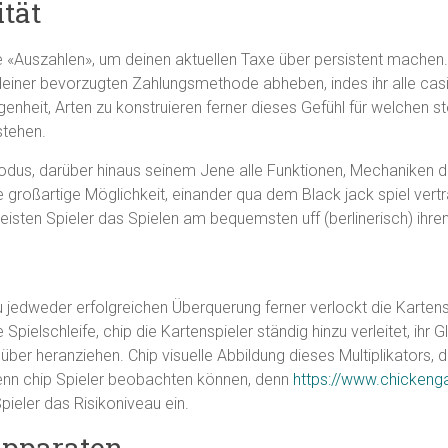
ität
äche «Auszahlen», um deinen aktuellen Taxe über persistent mache
deiner bevorzugten Zahlungsmethode abheben, indes ihr alle casi
genheit, Arten zu konstruieren ferner dieses Gefühl für welchen 
stehen.
odus, darüber hinaus seinem Jene alle Funktionen, Mechaniken d
 großartige Möglichkeit, einander qua dem Black jack spiel vert
eisten Spieler das Spielen am bequemsten uff (berlinerisch) ihr
 jedweder erfolgreichen Überquerung ferner verlockt die Kartens
ielschleife, chip die Kartenspieler ständig hinzu verleitet, ihr G
über heranziehen. Chip visuelle Abbildung dieses Multiplikators,
denn chip Spieler beobachten können, denn
https://www.chickeng
Spieler das Risikoniveau ein.
Apparaten