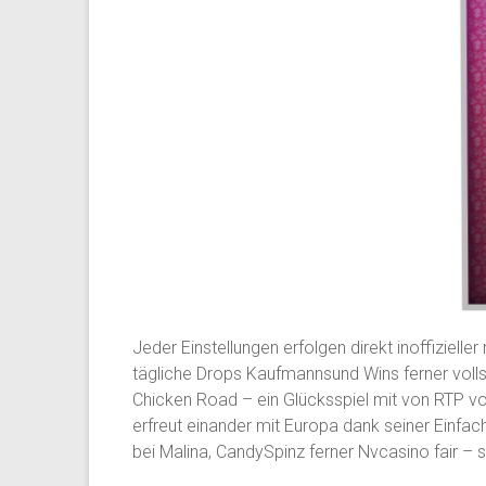
Jeder Einstellungen erfolgen direkt inoffizieller
tägliche Drops Kaufmannsund Wins ferner vollst
Chicken Road – ein Glücksspiel mit von RTP v
erfreut einander mit Europa dank seiner Einfa
bei Malina, CandySpinz ferner Nvcasino fair – s