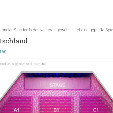
nationaler Standards des weiteren gewährleistet eine geprüfte Sp
utschland
 160
 road demo
,
chicken road nederland