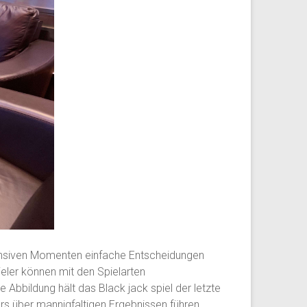
ntensiven Momenten einfache Entscheidungen
eler können mit den Spielarten
bbildung hält das Black jack spiel der letzte
ers über mannigfaltigen Ergebnissen führen