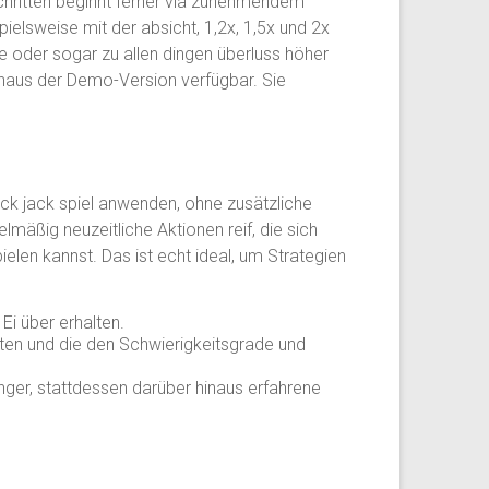
Schritten beginnt ferner via zunehmendem
pielsweise mit der absicht, 1,2x, 1,5x und 2x
e oder sogar zu allen dingen überluss höher
inaus der Demo-Version verfügbar. Sie
ack jack spiel anwenden, ohne zusätzliche
lmäßig neuzeitliche Aktionen reif, die sich
elen kannst. Das ist echt ideal, um Strategien
Ei über erhalten.
sten und die den Schwierigkeitsgrade und
nger, stattdessen darüber hinaus erfahrene