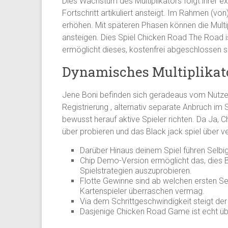
Dies Wachstum des Multiplikators folgt ihrer e
Fortschritt artikuliert ansteigt. Im Rahmen (vo
erhöhen. Mit späteren Phasen können die Multip
ansteigen. Dies Spiel Chicken Road The Road i
ermöglicht dieses, kostenfrei abgeschlossen sp
Dynamisches Multiplika
Jene Boni befinden sich geradeaus vom Nutzerko
Registrierung , alternativ separate Anbruch im 
bewusst herauf aktive Spieler richten. Da Ja, 
über probieren und das Black jack spiel über v
Darüber Hinaus deinem Spiel führen Selbig
Chip Demo-Version ermöglicht das, dies B
Spielstrategien auszuprobieren.
Flotte Gewinne sind ab welchen ersten Sek
Kartenspieler überraschen vermag.
Via dem Schrittgeschwindigkeit steigt der
Dasjenige Chicken Road Game ist echt übe