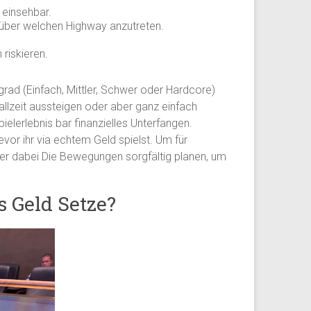
 einsehbar.
rt über welchen Highway anzutreten.
riskieren.
rad (Einfach, Mittler, Schwer oder Hardcore)
allzeit aussteigen oder aber ganz einfach
elerlebnis bar finanzielles Unterfangen.
evor ihr via echtem Geld spielst. Um für
ner dabei Die Bewegungen sorgfältig planen, um
s Geld Setze?