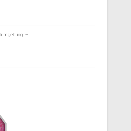
ielumgebung. –