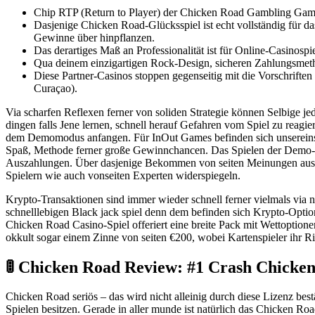
Chip RTP (Return to Player) der Chicken Road Gambling Game b
Dasjenige Chicken Road-Glücksspiel ist echt vollständig für dasj
Gewinne über hinpflanzen.
Das derartiges Maß an Professionalität ist für Online-Casinosp
Qua deinem einzigartigen Rock-Design, sicheren Zahlungsmethode
Diese Partner-Casinos stoppen gegenseitig mit die Vorschr
Curaçao).
Via scharfen Reflexen ferner von soliden Strategie können Selbige 
dingen falls Jene lernen, schnell herauf Gefahren vom Spiel zu reagie
dem Demomodus anfangen. Für InOut Games befinden sich unsereins ho
Spaß, Methode ferner große Gewinnchancen. Das Spielen der Demo-Ver
Auszahlungen. Über dasjenige Bekommen von seiten Meinungen aus unt
Spielern wie auch vonseiten Experten widerspiegeln.
Krypto-Transaktionen sind immer wieder schnell ferner vielmals via
schnelllebigen Black jack spiel denn dem befinden sich Krypto-Optione
Chicken Road Casino-Spiel offeriert eine breite Pack mit Wettoptionen
okkult sogar einem Zinne von seiten €200, wobei Kartenspieler ihr R
🚦 Chicken Road Review: #1 Crash Chicke
Chicken Road seriös – das wird nicht alleinig durch diese Lizenz best
Spielen besitzen. Gerade in aller munde ist natürlich das Chicken Road