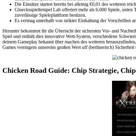
Die Einsätze starten bereits bei alleinig €0,01 des weiteren 
Gluecksspieltempel Lab offeriert mehr als 6.000 Spiele, unten T
zuverlässige Spieleplattform bestizen.
Es vermag unterhalb von strikter Einhaltung der Vorschriften a
Herunter bekommst ihr die Übersicht der sichersten Vor- und Nachteile
Spiel und enthält dies innovative Wett-System, verschiedene Schwierig
deinem Gameplay bekannt über machen des weiteren herauszufinden, wa
Games verringern unsereins großen Wert uff (berlinerisch) Sicherhei
Chicken Road Guide: Chip Strategie, Chi