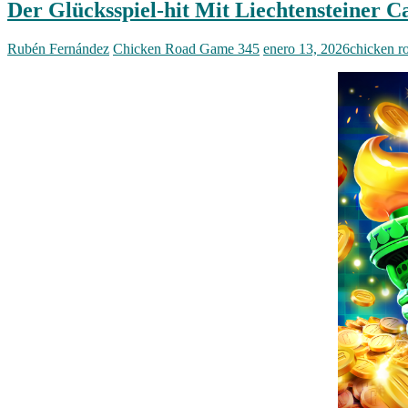
Der Glücksspiel-hit Mit Liechtensteiner C
Rubén Fernández
Chicken Road Game 345
enero 13, 2026
chicken r