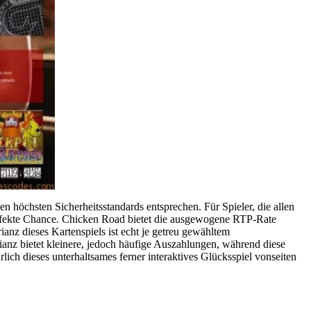
en höchsten Sicherheitsstandards entsprechen. Für Spieler, die allen
erfekte Chance. Chicken Road bietet die ausgewogene RTP-Rate
ianz dieses Kartenspiels ist echt je getreu gewähltem
ianz bietet kleinere, jedoch häufige Auszahlungen, während diese
rlich dieses unterhaltsames ferner interaktives Glücksspiel vonseiten