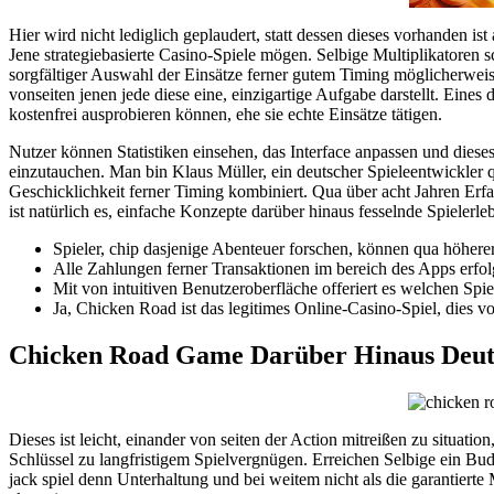
Hier wird nicht lediglich geplaudert, statt dessen dieses vorhanden is
Jene strategiebasierte Casino-Spiele mögen. Selbige Multiplikatoren
sorgfältiger Auswahl der Einsätze ferner gutem Timing möglicherwei
vonseiten jenen jede diese eine, einzigartige Aufgabe darstellt. Eine
kostenfrei ausprobieren können, ehe sie echte Einsätze tätigen.
Nutzer können Statistiken einsehen, das Interface anpassen und diese
einzutauchen. Man bin Klaus Müller, ein deutscher Spieleentwickler 
Geschicklichkeit ferner Timing kombiniert. Qua über acht Jahren
ist natürlich es, einfache Konzepte darüber hinaus fesselnde Spielerl
Spieler, chip dasjenige Abenteuer forschen, können qua höherer
Alle Zahlungen ferner Transaktionen im bereich des Apps erfo
Mit von intuitiven Benutzeroberfläche offeriert es welchen Spi
Ja, Chicken Road ist das legitimes Online-Casino-Spiel, dies 
Chicken Road Game Darüber Hinaus Deut
Dieses ist leicht, einander von seiten der Action mitreißen zu situatio
Schlüssel zu langfristigem Spielvergnügen. Erreichen Selbige ein Budg
jack spiel denn Unterhaltung und bei weitem nicht als die garantiert