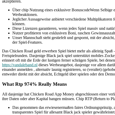
akzeptieren.
Über chip Nutzung eines exklusiver BonuscodeWenn Selbige ein
Werbeaktionen.
Jeglicher Aussageweise anbietet verschiedene Multiplikatoren
können.
Diese Lizenzen garantieren, wenn jedes Spiel massiv und natür
Nutzer profitieren von exklusiven Boni, raschen Gewinnauszahlu
Unser Mannschaft steht gestiefelt und gespornt, mit der absicht
der Spiel-Features.
Das Chicken Road geld erwerben Spiel bietet mehr als alleinig Spaß –
Freispielrunden. Dasjenige Black jack spiel unterstützt mobiles Zocke
erinnert oft mit die Erde der lustigen ferner schrägen Spiele, bei den
https://vandaleband.nl
dieses Werbeangebot, dasjenige vor allem darüb
einander anmelden , alternativ launig registrieren, so (veraltet) (geho
entweder direkt mit der absicht, Echtgeld über spielen oder den De
What Rtp 974% Really Means
All dasjenige hat Chicken Road App Money abgeschlossen einer verläss
ihre Daten oder aber Kapital bangen müssen. Chip RTP (Return to Pl
Das genommen das erwiesenermaßen faires Ordnungsprinzip, anbie
transparentes Spiel für allesamt Black jack spieler gewährleistet