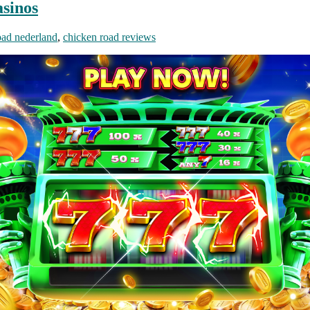
asinos
oad nederland
,
chicken road reviews