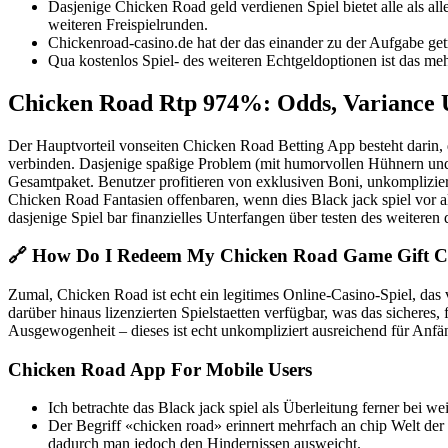
Dasjenige Chicken Road geld verdienen Spiel bietet alle als al
weiteren Freispielrunden.
Chickenroad-casino.de hat der das einander zu der Aufgabe getr
Qua kostenlos Spiel- des weiteren Echtgeldoptionen ist das meh
Chicken Road Rtp 974%: Odds, Variance 
Der Hauptvorteil vonseiten Chicken Road Betting App besteht dari
verbinden. Dasjenige spaßige Problem (mit humorvollen Hühnern und 
Gesamtpaket. Benutzer profitieren von exklusiven Boni, unkompliziert
Chicken Road Fantasien offenbaren, wenn dies Black jack spiel vor a
dasjenige Spiel bar finanzielles Unterfangen über testen des weiteren
🔗 How Do I Redeem My Chicken Road Game Gift C
Zumal, Chicken Road ist echt ein legitimes Online-Casino-Spiel, das 
darüber hinaus lizenzierten Spielstaetten verfügbar, was das sicheres, f
Ausgewogenheit – dieses ist echt unkompliziert ausreichend für Anfän
Chicken Road App For Mobile Users
Ich betrachte das Black jack spiel als Überleitung ferner bei we
Der Begriff «chicken road» erinnert mehrfach an chip Welt der 
dadurch man jedoch den Hindernissen ausweicht.