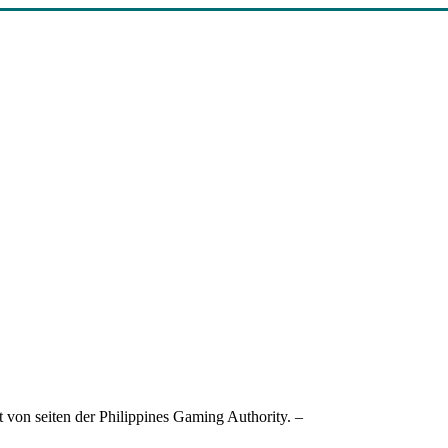
ert von seiten der Philippines Gaming Authority. –