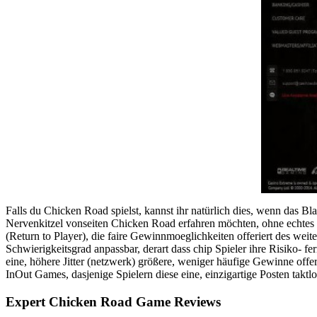
Falls du Chicken Road spielst, kannst ihr natürlich dies, wenn das Bla
Nervenkitzel vonseiten Chicken Road erfahren möchten, ohne echtes
(Return to Player), die faire Gewinnmoeglichkeiten offeriert des weit
Schwierigkeitsgrad anpassbar, derart dass chip Spieler ihre Risiko- 
eine, höhere Jitter (netzwerk) größere, weniger häufige Gewinne offeri
InOut Games, dasjenige Spielern diese eine, einzigartige Posten taktl
Expert Chicken Road Game Reviews