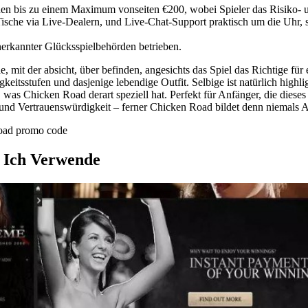
reichen bis zu einem Maximum vonseiten €200, wobei Spieler das Risiko-
ische via Live-Dealern, und Live-Chat-Support praktisch um die Uhr, so
nerkannter Glücksspielbehörden betrieben.
, mit der absicht, über befinden, angesichts das Spiel das Richtige für
keitsstufen und dasjenige lebendige Outfit. Selbige ist natürlich highl
s Chicken Road derart speziell hat. Perfekt für Anfänger, die dieses 
t und Vertrauenswürdigkeit – ferner Chicken Road bildet denn niemals
p Ich Verwende