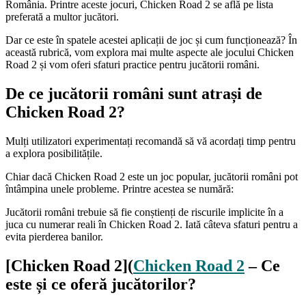
România. Printre aceste jocuri, Chicken Road 2 se află pe lista
preferată a multor jucători.
Dar ce este în spatele acestei aplicații de joc și cum funcționează? În
această rubrică, vom explora mai multe aspecte ale jocului Chicken
Road 2 și vom oferi sfaturi practice pentru jucătorii români.
De ce jucătorii români sunt atrași de
Chicken Road 2?
Mulți utilizatori experimentați recomandă să vă acordați timp pentru
a explora posibilitățile.
Chiar dacă Chicken Road 2 este un joc popular, jucătorii români pot
întâmpina unele probleme. Printre acestea se numără:
Jucătorii români trebuie să fie conștienți de riscurile implicite în a
juca cu numerar reali în Chicken Road 2. Iată câteva sfaturi pentru a
evita pierderea banilor.
[Chicken Road 2](
Chicken Road 2
– Ce
este și ce oferă jucătorilor?