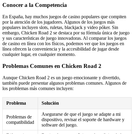
Conocer a la Competencia
En España, hay muchos juegos de casino populares que compiten
por la atención de los jugadores. Algunos de los juegos más
populares incluyen slots, ruletas, blackjack y video póker. Sin
embargo, Chicken Road 2 se destaca por su fórmula única de juego
y sus características de juego innovadoras. Al comparar los juegos
de casino en línea con los físicos, podemos ver que los juegos en
línea ofrecen la conveniencia y la accesibilidad de jugar desde
cualquier lugar, en cualquier momento.
Problemas Comunes en Chicken Road 2
Aunque Chicken Road 2 es un juego emocionante y divertido,
también puede presentar algunos problemas comunes. Algunos de
los problemas más comunes incluyen:
Problema
Solución
Asegurarse de que el juego se adapte a mi
Problemas de
dispositivo, revisar el soporte de hardware y
compatibilidad
software del juego.