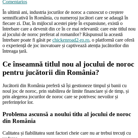
Comentarios
În ultimii ani, industria jocurilor de noroc a cunoscut o creștere
semnificativă în România, cu numeroși jucători care se adaugă în
fiecare zi. Dar, în mijlocul acestei piețe în expansiune, există o
întrebare care a devenit din ce în ce mai relevantă: care este titlul nou
al jocului de noroc preferat al romanilor? Răspunsul la această
întrebare poate fi găsit pe
chickenroad2-ro.ro
, o platformă care oferă
o experiență de joc inovatoare și captivează atenția jucătorilor din
întreaga țară.
Ce înseamnă titlul nou al jocului de noroc
pentru jucătorii din România?
Jucătorii din România preferă să își gestioneze timpul și banii cu
noul joc de noroc, prin stabilirea de limite financiare și de timp, și
prin alegerea jocurilor de noroc care se potrivesc nevoilor și
preferințelor lor.
Problema ascunsă a noului titlu al jocului de noroc
din România
Calitatea și fiabilitatea sunt factori cheie care nu ar trebui trecuți cu