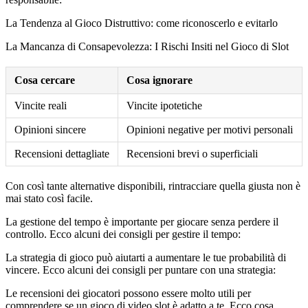
La Tendenza al Gioco Distruttivo: come riconoscerlo e evitarlo
La Mancanza di Consapevolezza: I Rischi Insiti nel Gioco di Slot
Cosa cercare
Cosa ignorare
Vincite reali
Vincite ipotetiche
Opinioni sincere
Opinioni negative per motivi personali
Recensioni dettagliate
Recensioni brevi o superficiali
Con così tante alternative disponibili, rintracciare quella giusta non è
mai stato così facile.
La gestione del tempo è importante per giocare senza perdere il
controllo. Ecco alcuni dei consigli per gestire il tempo:
La strategia di gioco può aiutarti a aumentare le tue probabilità di
vincere. Ecco alcuni dei consigli per puntare con una strategia:
Le recensioni dei giocatori possono essere molto utili per
comprendere se un gioco di video slot è adatto a te. Ecco cosa