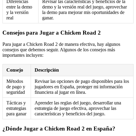
Diferencias
Revisar las características y beneficios de la
entre la demo
demo y la versión real del juego, aprovechar
y la versión
la demo para mejorar mis oportunidades de
real
ganar.
Consejos para Jugar a Chicken Road 2
Para jugar a Chicken Road 2 de manera efectiva, hay algunos
consejos que debemos seguir. Algunos de los consejos más
importantes incluyen:
Consejo
Descripción
Métodos
Revisar las opciones de pago disponibles para los
de pago y
jugadores en España, proteger mi información
seguridad
financiera al jugar en línea.
Tácticas y
Aprender las reglas del juego, desarrollar una
estrategias
estrategia de juego efectiva, aprovechar las
para ganar
características y beneficios del juego.
¿Dónde Jugar a Chicken Road 2 en España?