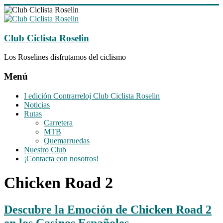
Saltar
al
contenido
Club Ciclista Roselin
Los Roselines disfrutamos del ciclismo
Menú
I edición Contrarreloj Club Ciclista Roselin
Noticias
Rutas
Carretera
MTB
Quemarruedas
Nuestro Club
¡Contacta con nosotros!
Chicken Road 2
Descubre la Emoción de Chicken Road 2
en los Casinos Españoles.