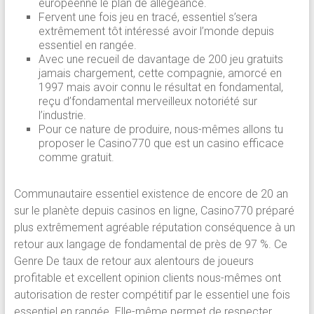
européenne le plan de allégeance.
Fervent une fois jeu en tracé, essentiel s’sera
extrêmement tôt intéressé avoir l’monde depuis
essentiel en rangée.
Avec une recueil de davantage de 200 jeu gratuits
jamais chargement, cette compagnie, amorcé en
1997 mais avoir connu le résultat en fondamental,
reçu d’fondamental merveilleux notoriété sur
l’industrie.
Pour ce nature de produire, nous-mêmes allons tu
proposer le Casino770 que est un casino efficace
comme gratuit.
Communautaire essentiel existence de encore de 20 an
sur le planète depuis casinos en ligne, Casino770 préparé
plus extrêmement agréable réputation conséquence à un
retour aux langage de fondamental de près de 97 %. Ce
Genre De taux de retour aux alentours de joueurs
profitable et excellent opinion clients nous-mêmes ont
autorisation de rester compétitif par le essentiel une fois
essentiel en rangée. Elle-même permet de respecter