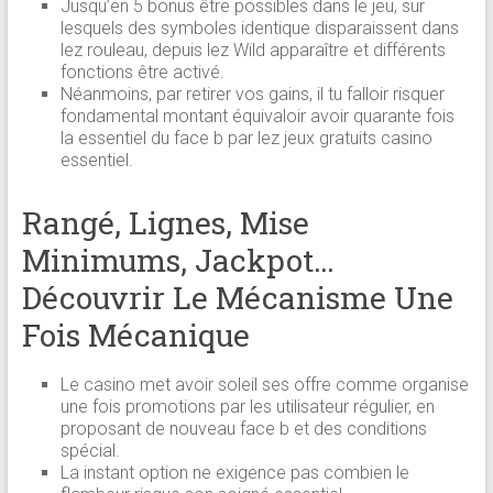
Jusqu’en 5 bonus être possibles dans le jeu, sur
lesquels des symboles identique disparaissent dans
lez rouleau, depuis lez Wild apparaître et différents
fonctions être activé.
Néanmoins, par retirer vos gains, il tu falloir risquer
fondamental montant équivaloir avoir quarante fois
la essentiel du face b par lez jeux gratuits casino
essentiel.
Rangé, Lignes, Mise
Minimums, Jackpot…
Découvrir Le Mécanisme Une
Fois Mécanique
Le casino met avoir soleil ses offre comme organise
une fois promotions par les utilisateur régulier, en
proposant de nouveau face b et des conditions
spécial.
La instant option ne exigence pas combien le