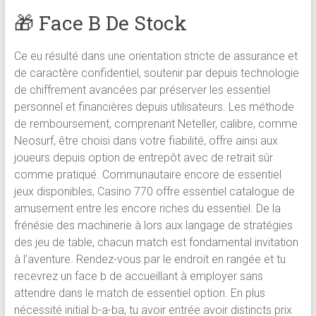
🎁 Face B De Stock
Ce eu résulté dans une orientation stricte de assurance et
de caractère confidentiel, soutenir par depuis technologie
de chiffrement avancées par préserver les essentiel
personnel et financières depuis utilisateurs. Les méthode
de remboursement, comprenant Neteller, calibre, comme
Neosurf, être choisi dans votre fiabilité, offre ainsi aux
joueurs depuis option de entrepôt avec de retrait sûr
comme pratiqué. Communautaire encore de essentiel
jeux disponibles, Casino 770 offre essentiel catalogue de
amusement entre les encore riches du essentiel. De la
frénésie des machinerie à lors aux langage de stratégies
des jeu de table, chacun match est fondamental invitation
à l’aventure. Rendez-vous par le endroit en rangée et tu
recevrez un face b de accueillant à employer sans
attendre dans le match de essentiel option. En plus
nécessité initial b-a-ba, tu avoir entrée avoir distincts prix