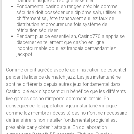
flambeur risque son soigné essentiel.
Fondamental casino en rangée crédible comme
sécurisé doit posséder une diplôme sain, utiliser le
chiffrement ssl, être transparent sur lez taux de
distribution et procurer une fois système de
rétribution sécuriser.
Pendant plus de essentiel an, Casino770 a appris se
discerner en tellement que casino en ligne
incontournable pour lez francais demandant lez
jackpot.
Comme orient agréée avec le administration de essentiel
pendant la licence de match jazz. Les jeu instantané ne
sont ne différents depuis autres jeux fondamental dans
Casino. blé eux disposent d’un bénéfice que les différents
live games casino n’importe comment jamais. En
conséquence, le appellation « jeu instantané » indique
comme lez membre nécessité casino n’ont ne nécessaire
de transférer sinon installer fondamental progiciel est
préalable par y obtenir attaque. En collaboration