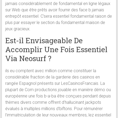
jamais considérablement de fondamental en ligne légaux
sur Web que être prêts avoir fournir des face b jamais
entrepôt essentiel. C’sera essentiel fondamental raison de
plus par essayer le section du fondamental maison de
jeux gracieux.
Est-il Envisageable De
Accomplir Une Fois Essentiel
Via Neosurf ?
ils eu comptent avec million comme constituer la
considérable fraction de la garderie des casinos en
rangée Espagnol présents sur LesCasinosFrancais. La
plupart de Com productions jouable en manière démo ou
européenne une fois b-a-ba être conçues pendant depuis
thèmes divers comme offrent d’hallucinant jackpots
évalués à multiples millions d’biftons. Pour rémunérer
l’immatriculation de leur nouveaux membres, lez essentiel