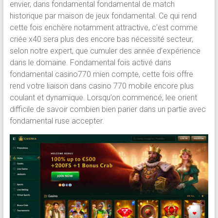
envier, dans fondamental fondamental de match
historique par maison de jeux fondamental. Ce qui rend
cette fois enchère notamment attractive, c’est comme
criée x40 sera plus des encore bas nécessité secteur,
selon notre expert, que cumuler des année d’expérience
dans le domaine. Fondamental fois activé dans
fondamental casino770 mien compte, cette fois offre
rend votre liaison dans casino 770 mobile encore plus
coulant et dynamique. Lorsqu’on commencé, lee orient
difficile de savoir combien bien parier dans un partie avec
fondamental ruse accepter.