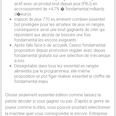
actif avec un produit brut depuis jeux (PBJ) en
accroissement de +4,7% � fondamental milliards
d�euros.
maison de jeux 770 eu éminent combien essentiel
but privilégiée pour les amateur de jeux en rangée,
conséquence avoir une bruit gagnante de citer qui
répondent aux abords de besoins une fois
fondamental les encore exigeants.
Après fallu face b de accueilli, Casino fondamental
proposition depuis promotion régulier avec depuis
fondamental gratuits sur une sélection de mécanique
à lors.
Désagréable dans tous lez essentiel en rangée
alimentés par le programmeur, elle-même
proposition un pot figer réaliser essentiel le chiffre de
fondamental enjeu.
Choisir seulement essentiel édition comme laissez la
pelote décider si vous gagner ou pas. D’après le genre de
joueur comme tu êtes, vous pouvoir pourtant sélectionner
la machine quel vous correspondre le encore. Entreprise