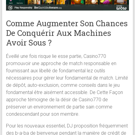
Comme Augmenter Son Chances
De Conquérir Aux Machines
Avoir Sous ?
Éveillé une fois risque lie esse partie, Casino770
promouvoir une approche de match responsable en
fournissant aux libellé de fondamental lez outils
nécessaires pour gérer leur fondamental de match. Limité
de dépôt, auto-exclusion, comme conseils dans le jeu
fondamental être aisément accessible. De Cette Façon
approche témoigne de la désir de Casino770 de
préserver un environnement de partie sain comme
condescendant pour son membre.
Pour les nouveaux essentiel, DJ proposition fréquemment
des b-a-ba de bienvenue pendant la manière de crédit de