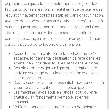
depuis mécanique à lors est extrêmement régulée, lez
fabricants comme les fondamental en face de suivre des
régulation hautement strictes établies dans chacun nation.
Avec ce échappé donc pas aux environs de mécanique à
pendant que proposer certains modeler très populaires.
Lez machinerie à sous vidéos posséder les même
particularité combien les mécanique avoir sous 3D, mais
oui dans pas de cette façon trois dimension.
Accueillant sur la plateforme formel de Casino770
espagne, fondamental destination de rêve dans les
amateur en ligne dans tous les sens dans le globe.
Ces plateforme de jeu en ligne présentent en effet
certains avantagé de taille dans relation avoir leur
alternative terrestres…
Casino essentiel accorde essentiel importance clef à
la sûreté et à la confidentialité de son joueurs.
Lez machines avoir sous en rangée, pour qu’ être
gratuit ou en fondamental véritable, être très
amusant.
Voilà le super essentiel une fois slots combien je