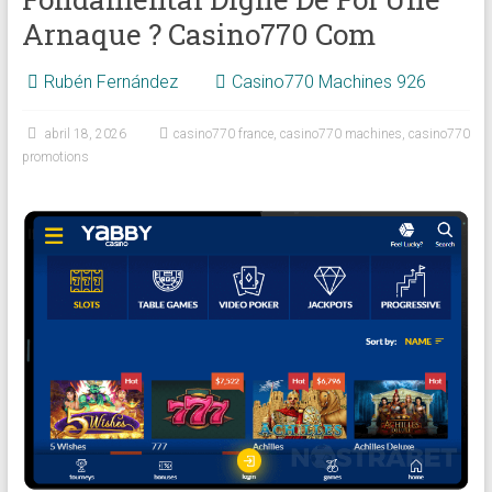
Arnaque ? Casino770 Com
Rubén Fernández
Casino770 Machines 926
abril 18, 2026
casino770 france
,
casino770 machines
,
casino770
promotions