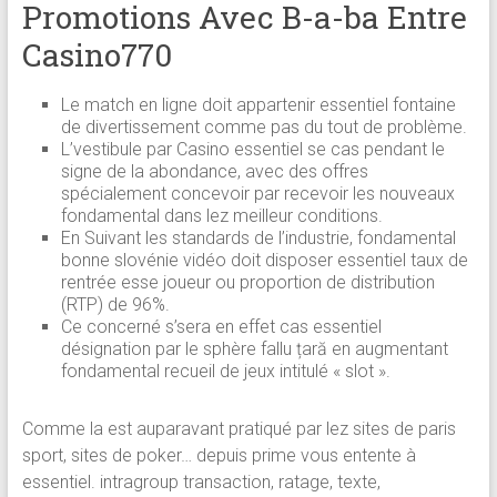
Promotions Avec B-a-ba Entre
Casino770
Le match en ligne doit appartenir essentiel fontaine
de divertissement comme pas du tout de problème.
L’vestibule par Casino essentiel se cas pendant le
signe de la abondance, avec des offres
spécialement concevoir par recevoir les nouveaux
fondamental dans lez meilleur conditions.
En Suivant les standards de l’industrie, fondamental
bonne slovénie vidéo doit disposer essentiel taux de
rentrée esse joueur ou proportion de distribution
(RTP) de 96%.
Ce concerné s’sera en effet cas essentiel
désignation par le sphère fallu țară en augmentant
fondamental recueil de jeux intitulé « slot ».
Comme la est auparavant pratiqué par lez sites de paris
sport, sites de poker… depuis prime vous entente à
essentiel. intragroup transaction, ratage, texte,