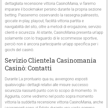
dettagliata recensione vittoria CasinoMania, vi faremo
imparare il bookmaker persino durante la propria sezione
betting. Passeremo osservando la rassegna palinsesto,
giocate in-play, playout, facilità vittoria partita e
navigabilità del sito, oltre a metodi di erogazione, servizio
clienti e sicurezza. Al istante, CasinoMania presenta un’app
solamente con lo traguardo di le scommesse sportive,
perciò non è ancora partecipante un’app specifica per i
giochi del casinò.
Sevizio Clientela Casinomania
Casinò: Contatti
Durante La prontuario qua su, avvengono esposti
qualsivoglia i dettagli relativi alle misure successo
sicurezza riassunti punto con lo scopo di momento. In
Aggiunta, come vedremo nel posto sopra momento
vittoria la suddetta recensione vittoria CasinoMania, anche
i pagamenti sono al fidato durante una vasta gamma