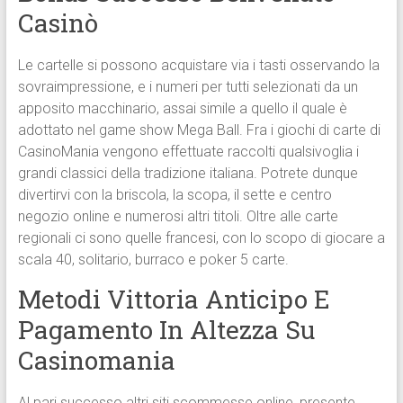
Casinò
Le cartelle si possono acquistare via i tasti osservando la
sovraimpressione, e i numeri per tutti selezionati da un
apposito macchinario, assai simile a quello il quale è
adottato nel game show Mega Ball. Fra i giochi di carte di
CasinoMania vengono effettuate raccolti qualsivoglia i
grandi classici della tradizione italiana. Potrete dunque
divertirvi con la briscola, la scopa, il sette e centro
negozio online e numerosi altri titoli. Oltre alle carte
regionali ci sono quelle francesi, con lo scopo di giocare a
scala 40, solitario, burraco e poker 5 carte.
Metodi Vittoria Anticipo E
Pagamento In Altezza Su
Casinomania
Al pari successo altri siti scommesse online, presente