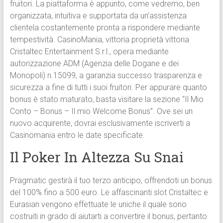
fruitori. La piattaforma è appunto, come vedremo, ben
organizzata, intuitiva e supportata da un’assistenza
clientela costantemente pronta a rispondere mediante
tempestività. CasinoMania, vittoria proprietà vittoria
Cristaltec Entertainment S.r.l., opera mediante
autorizzazione ADM (Agenzia delle Dogane e dei
Monopoli) n.15099, a garanzia successo trasparenza e
sicurezza a fine di tutti i suoi fruitori. Per appurare quanto
bonus è stato maturato, basta visitare la sezione “Il Mio
Conto – Bonus – Il mio Welcome Bonus”. Ove sei un
nuovo acquirente, dovrai esclusivamente iscriverti a
Casinomania entro le date specificate.
Il Poker In Altezza Su Snai
Pragmatic gestirà il tuo terzo anticipo, offrendoti un bonus
del 100% fino a 500 euro. Le affascinanti slot Cristaltec e
Eurasian vengono effettuate le uniche il quale sono
costruiti in grado di aiutarti a convertire il bonus, pertanto