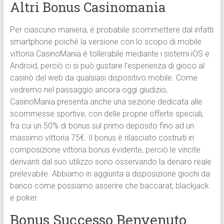
Altri Bonus Casinomania
Per ciascuno maniera, è probabile scommettere dal infatti
smartphone poiché la versione con lo scopo di mobile
vittoria CasinoMania è tollerabile mediante i sistemi iOS e
Android, perciò ci si può gustare l’esperienza di gioco al
casinò del web da qualsiasi dispositivo mobile. Come
vedremo nel passaggio ancora oggi giudizio,
CasinoMania presenta anche una sezione dedicata alle
scommesse sportive, con delle proprie offerte speciali,
fra cui un 50% di bonus sul primo deposito fino ad un
massimo vittoria 75€. Il bonus è rilasciato costruiti in
composizione vittoria bonus evidente, perciò le vincite
derivanti dal suo utilizzo sono osservando la denaro reale
prelevabile. Abbiamo in aggiunta a disposizione giochi da
banco come possiamo asserire che baccarat, blackjack
e poker.
Bonus Successo Benvenuto