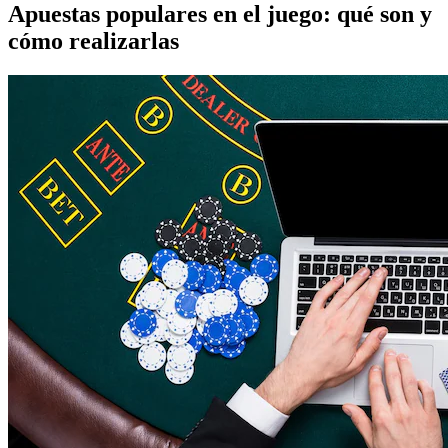
Apuestas populares en el juego: qué son y
cómo realizarlas