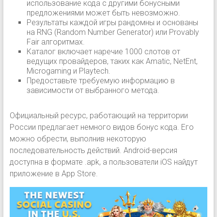
использование кода с другими бонусными
предложениями может быть невозможно.
Результаты каждой игры рандомны и основаны
на RNG (Random Number Generator) или Provably
Fair алгоритмах.
Каталог включает наречие 1000 слотов от
ведущих провайдеров, таких как Amatic, NetEnt,
Microgaming и Playtech.
Предоставьте требуемую информацию в
зависимости от выбранного метода.
Официальный ресурс, работающий на территории
России предлагает немного видов бонус кода. Его
можно обрести, выполнив некоторую
последовательность действий. Android-версия
доступна в формате .apk, а пользователи iOS найдут
приложение в App Store.