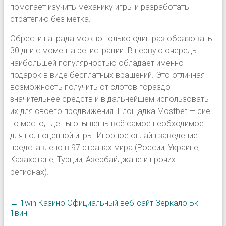
помогает изучить механику игры и разработать
стратегию без метка.
Обрести награда можно только один раз образовать
30 дни с момента регистрации. В первую очередь
наибольшей популярностью обладает именно
подарок в виде бесплатных вращений. Это отличная
возможность получить от слотов гораздо
значительнее средств и в дальнейшем использовать
их для своего продвижения. Площадка Mostbet — сие
то место, где ты отыщешь всё самое необходимое
для полноценной игры. Игорное онлайн заведение
представлено в 97 странах мира (России, Украине,
Казахстане, Турции, Азербайджане и прочих
регионах).
←
1win Казино Официальный веб-сайт Зеркало Бк
1вин