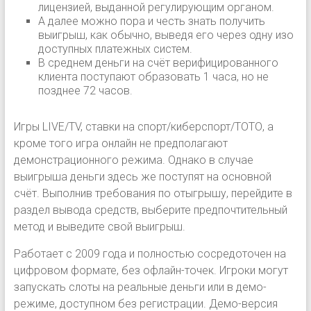
лицензией, выданной регулирующим органом.
А далее можно пора и честь знать получить
выигрыш, как обычно, выведя его через одну изо
доступных платежных систем.
В среднем деньги на счёт верифицированного
клиента поступают образовать 1 часа, но не
позднее 72 часов.
Игры LIVE/TV, ставки на спорт/киберспорт/ТОТО, а
кроме того игра онлайн не предполагают
демонстрационного режима. Однако в случае
выигрыша деньги здесь же поступят на основной
счёт. Выполнив требования по отыгрышу, перейдите в
раздел вывода средств, выберите предпочтительный
метод и выведите свой выигрыш.
Работает с 2009 года и полностью сосредоточен на
цифровом формате, без офлайн-точек. Игроки могут
запускать слоты на реальные деньги или в демо-
режиме, доступном без регистрации. Демо-версия