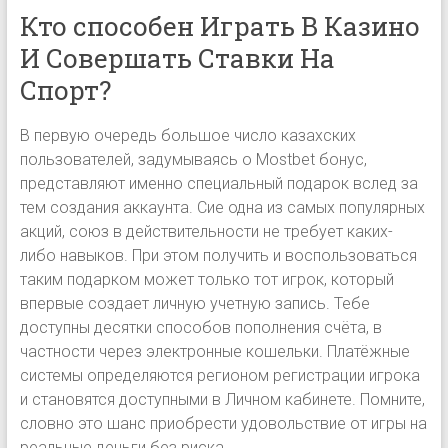
Кто способен Играть В Казино
И Совершать Ставки На
Спорт?
В первую очередь большое число казахских
пользователей, задумываясь о Mostbet бонус,
представляют именно специальный подарок вслед за
тем создания аккаунта. Сие одна из самых популярных
акций, союз в действительности не требует каких-
либо навыков. При этом получить и воспользоваться
таким подарком может только тот игрок, который
впервые создает личную учетную запись. Тебе
доступны десятки способов пополнения счёта, в
частности через электронные кошельки. Платёжные
системы определяются регионом регистрации игрока
и становятся доступными в Личном кабинете. Помните,
словно это шанс приобрести удовольствие от игры на
реальные деньги без риска.