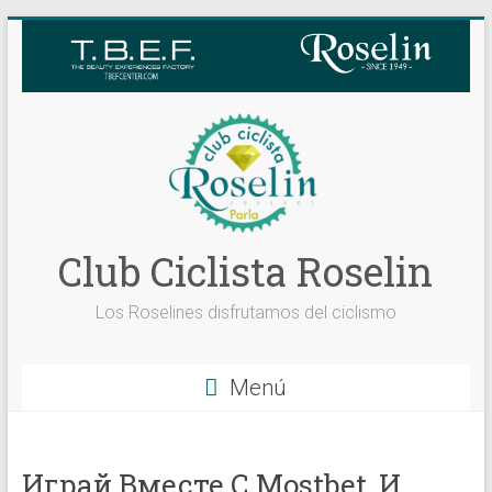
Saltar
al
contenido
Club Ciclista Roselin
Los Roselines disfrutamos del ciclismo
Menú
Играй Вместе С Mostbet, И