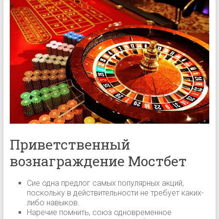
Приветственный
вознаграждение Мостбет
Сие одна предлог самых популярных акций,
поскольку в действительности не требует каких-
либо навыков.
Наречие помнить, союз одновременное