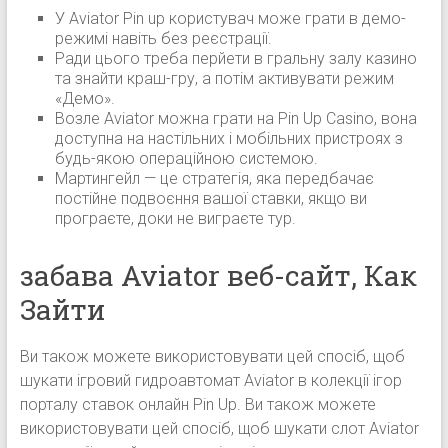
У Aviator Pin up користувач може грати в демо-
режимі навіть без реєстрації.
Ради цього треба перйети в гральну залу казино
та знайти краш-гру, а потім активувати режим
«Демо».
Возле Aviator можна грати на Pin Up Casino, вона
доступна на настільних і мобільних пристроях з
будь-якою операційною системою.
Мартингейл — це стратегія, яка передбачає
постійне подвоєння вашої ставки, якщо ви
програєте, доки не виграєте тур.
забава Aviator веб-сайт, Как
Зайти
Ви також можете використовувати цей спосіб, щоб
шукати ігровий гидроавтомат Aviator в колекції ігор
порталу ставок онлайн Pin Up. Ви також можете
використовувати цей спосіб, щоб шукати слот Aviator