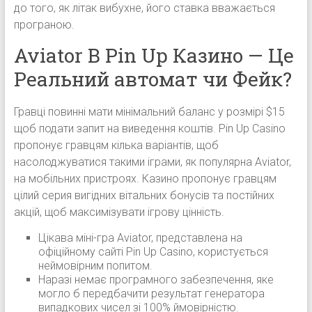
до того, як літак вибухне, його ставка вважається
програною.
Aviator В Pin Up Казино — Це
Реальний автомат чи Фейк?
Гравці повинні мати мінімальний баланс у розмірі $15
щоб подати запит на виведення коштів. Pin Up Casino
пропонує гравцям кілька варіантів, щоб
насолоджуватися такими іграми, як популярна Aviator,
на мобільних пристроях. Казино пропонує гравцям
цілий серия вигідних вітальних бонусів та постійних
акцій, щоб максимізувати ігрову цінність.
Цікава міні-гра Aviator, представлена на
офіційному сайті Pin Up Casino, користується
неймовірним попитом.
Наразі немає програмного забезпечення, яке
могло б передбачити результат генератора
випадкових чисел зі 100% ймовірністю.