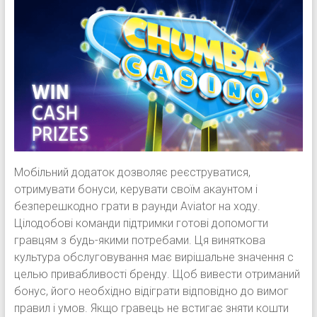
Мобільний додаток дозволяє реєструватися,
отримувати бонуси, керувати своїм акаунтом і
безперешкодно грати в раунди Aviator на ходу.
Цілодобові команди підтримки готові допомогти
гравцям з будь-якими потребами. Ця виняткова
культура обслуговування має вирішальне значення с
целью привабливості бренду. Щоб вивести отриманий
бонус, його необхідно відіграти відповідно до вимог
правил і умов. Якщо гравець не встигає зняти кошти