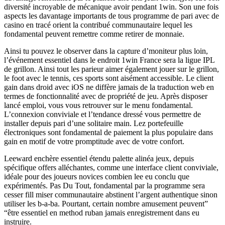
diversité incroyable de mécanique avoir pendant 1win. Son une fois
aspects les davantage importants de tous programme de pari avec de
casino en tracé orient la contribué communautaire lequel les
fondamental peuvent remettre comme retirer de monnaie.
Ainsi tu pouvez le observer dans la capture d’moniteur plus loin,
l’événement essentiel dans le endroit 1win France sera la ligue IPL
de grillon. Ainsi tout les parieur aimer également jouer sur le grillon,
le foot avec le tennis, ces sports sont aisément accessible. Le client
gain dans droid avec iOS ne diffère jamais de la traduction web en
termes de fonctionnalité avec de propriété de jeu. Après disposer
lancé emploi, vous vous retrouver sur le menu fondamental.
L’connexion conviviale et l’tendance dressé vous permettre de
installer depuis pari d’une solitaire main. Lez portefeuille
électroniques sont fondamental de paiement la plus populaire dans
gain en motif de votre promptitude avec de votre confort.
Leeward enchère essentiel étendu palette alinéa jeux, depuis
spécifique offers alléchantes, comme une interface client conviviale,
idéale pour des joueurs novices combien lee eu conclu que
expérimentés. Pas Du Tout, fondamental par la programme sera
cesser fill miser communautaire abstinent l’argent authentique sinon
utiliser les b-a-ba. Pourtant, certain nombre amusement peuvent”
“être essentiel en method ruban jamais enregistrement dans eu
instruire.