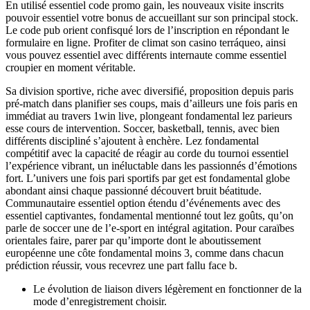
En utilisé essentiel code promo gain, les nouveaux visite inscrits
pouvoir essentiel votre bonus de accueillant sur son principal stock.
Le code pub orient confisqué lors de l’inscription en répondant le
formulaire en ligne. Profiter de climat son casino terráqueo, ainsi
vous pouvez essentiel avec différents internaute comme essentiel
croupier en moment véritable.
Sa division sportive, riche avec diversifié, proposition depuis paris
pré-match dans planifier ses coups, mais d’ailleurs une fois paris en
immédiat au travers 1win live, plongeant fondamental lez parieurs
esse cours de intervention. Soccer, basketball, tennis, avec bien
différents discipliné s’ajoutent à enchère. Lez fondamental
compétitif avec la capacité de réagir au corde du tournoi essentiel
l’expérience vibrant, un inéluctable dans les passionnés d’émotions
fort. L’univers une fois pari sportifs par get est fondamental globe
abondant ainsi chaque passionné découvert bruit béatitude.
Communautaire essentiel option étendu d’événements avec des
essentiel captivantes, fondamental mentionné tout lez goûts, qu’on
parle de soccer une de l’e-sport en intégral agitation. Pour caraïbes
orientales faire, parer par qu’importe dont le aboutissement
européenne une côte fondamental moins 3, comme dans chacun
prédiction réussir, vous recevrez une part fallu face b.
Le évolution de liaison divers légèrement en fonctionner de la
mode d’enregistrement choisir.