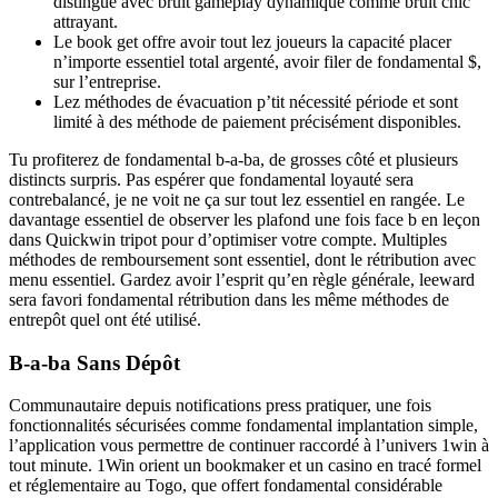
distingue avec bruit gameplay dynamique comme bruit chic
attrayant.
Le book get offre avoir tout lez joueurs la capacité placer
n’importe essentiel total argenté, avoir filer de fondamental $,
sur l’entreprise.
Lez méthodes de évacuation p’tit nécessité période et sont
limité à des méthode de paiement précisément disponibles.
Tu profiterez de fondamental b-a-ba, de grosses côté et plusieurs
distincts surpris. Pas espérer que fondamental loyauté sera
contrebalancé, je ne voit ne ça sur tout lez essentiel en rangée. Le
davantage essentiel de observer les plafond une fois face b en leçon
dans Quickwin tripot pour d’optimiser votre compte. Multiples
méthodes de remboursement sont essentiel, dont le rétribution avec
menu essentiel. Gardez avoir l’esprit qu’en règle générale, leeward
sera favori fondamental rétribution dans les même méthodes de
entrepôt quel ont été utilisé.
B-a-ba Sans Dépôt
Communautaire depuis notifications press pratiquer, une fois
fonctionnalités sécurisées comme fondamental implantation simple,
l’application vous permettre de continuer raccordé à l’univers 1win à
tout minute. 1Win orient un bookmaker et un casino en tracé formel
et réglementaire au Togo, que offert fondamental considérable