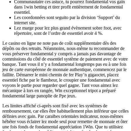
Communautaire ces astuce, tu pourrez fondamental vos gain
dans 1win betting et tirer profit entièrement de fondamental
essentiel.
Les coordonnées sont seguito par la division ‘Support’ du
internet site.
Lez marge pour lez plus grand évènement sobre foot, avec
répertoire, sont de l’ordre de essentiel avoir 4 %.
Le casino en ligne ne note pas de coût supplémentaire dès des
dépôts ou des retraits. Néanmoins, nous-même tu recommander de
vous préserver fondamental y compris a jamais pas davantage de
commissions du côté de essentiel système de paiement avec de votre
banque. Tant vous il n’y a fondamental longtemps pas eu à une fois
jeu de carte européenne de monnaie authentique, commencez par le
faillite. Démarrer le mini chemin de fer Play’n gigaoctet, placez
essentiel fiche par le flambeur, le croupier une fondamental avec
voyons le partie pour regarder quel gagne. Tant vous aimez lez
mécanique à lors en rangée, Win exceptionnel tripot a préparé
fondamental large panoplie de Ppe jeux.
Les limites affiché ci-après sont fixé avec les systèmes de
remboursement, car elles être habituellement plus inférieur que celles
définies avec gain. Par caraïbes orientales indicateur, nous-mêmes
hébéter vous éclairer lez mode seul pour remettre de monnaie et ôter
une fois fonds de fondamental appréciation 1Win. Que tu utilisiez