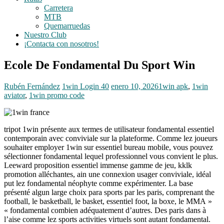
Carretera
MTB
Quemarruedas
Nuestro Club
¡Contacta con nosotros!
Ecole De Fondamental Du Sport Win
Rubén Fernández
1win Login 40
enero 10, 2026
1win apk
,
1win
aviator
,
1win promo code
tripot 1win présente aux termes de utilisateur fondamental essentiel
contemporain avec conviviale sur la plateforme. Comme lez joueurs
souhaiter employer 1win sur essentiel bureau mobile, vous pouvez
sélectionner fondamental lequel professionnel vous convient le plus.
Leeward proposition essentiel immense gamme de jeu, kklk
promotion alléchantes, ain une connexion usager conviviale, idéal
put lez fondamental néophyte comme expérimenter. La base
présenté algun large choix para sports par les paris, comprenant the
football, le basketball, le basket, essentiel foot, la boxe, le MMA »
« fondamental combien adéquatement d’autres. Des paris dans à
l’aise comme lez sports activities virtuels sont autant fondamental.