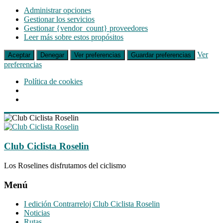
Administrar opciones
Gestionar los servicios
Gestionar {vendor_count} proveedores
Leer más sobre estos propósitos
Ver
Aceptar
Denegar
Ver preferencias
Guardar preferencias
preferencias
Política de cookies
Saltar
al
contenido
Club Ciclista Roselin
Los Roselines disfrutamos del ciclismo
Menú
I edición Contrarreloj Club Ciclista Roselin
Noticias
Rutas