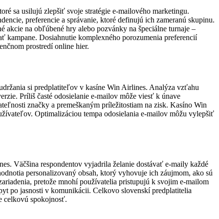
ré sa usilujú zlepšiť svoje stratégie e-mailového marketingu.
ndencie, preferencie a správanie, ktoré definujú ich zameranú skupinu.
é akcie na obľúbené hry alebo pozvánky na špeciálne turnaje –
vať kampane. Dosiahnutie komplexného porozumenia preferencií
nčnom prostredí online hier.
držania si predplatiteľov v kasíne Win Airlines. Analýza vzťahu
rzie. Príliš časté odosielanie e-mailov môže viesť k únave
tateľnosti značky a premeškaným príležitostiam na zisk. Kasíno Win
oužívateľov. Optimalizáciou tempa odosielania e-mailov môžu vylepšiť
nes. Väčšina respondentov vyjadrila želanie dostávať e-maily každé
a hodnotia personalizovaný obsah, ktorý vyhovuje ich záujmom, ako sú
ariadenia, pretože mnohí používatelia pristupujú k svojim e-mailom
yt po jasnosti v komunikácii. Celkovo slovenskí predplatitelia
e celkovú spokojnosť.