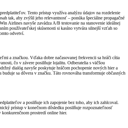
predplatiteľov. Tento prístup využíva analýzu údajov na rozdelenie
bsah tak, aby zvýšil jeho relevantnosť – ponúka špeciálne propagačné
 Win Airlines navyše zavádza A/B testovanie na stanovenie ideálnej
aním používateľskej skúsenosti si kasíno vytvára silnejší vzťah so
tomto odvetví.
ľmi a značkou. Vďaka dobre načasovanej frekvencii sa hráči cítia
nosti, čo v závere posilňuje lojalitu. Odberatelia s väčšou
držný dialóg navyše poskytuje hráčom pochopenie nových hier a
 a buduje sa dôvera v značku. Táto rovnováha transformuje občasných
latiteľov a posilňuje ich zapojenie bez toho, aby ich zahlcoval.
monický prístup v konečnom dôsledku posilňuje rozpoznateľnosť
 konkurenčnom prostredí online hier.