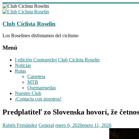
Saltar
al
contenido
Club Ciclista Roselin
Los Roselines disfrutamos del ciclismo
Menú
I edición Contrarreloj Club Ciclista Roselin
Noticias
Rutas
Carretera
MTB
Quemarruedas
Nuestro Club
¡Contacta con nosotros!
Predplatiteľ zo Slovenska hovorí, že četno
Rubén Fernández
General
enero 6, 2026
enero 11, 2026