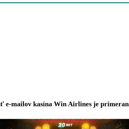
sť e-mailov kasína Win Airlines je primera