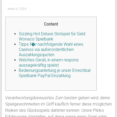
enero 6, 2026
Content
Sizzling Hot Deluxe Slotspiel für Geld:
Wonaco Spielbank
Tipps f�r nachfolgende Wahl eines
Casinos via außerordentlichen
Auszahlungsquoten
Welches Gerät, in einem respons
aussagekräftig spielst
Bedienungsanleitung je unser Erreichbar
Spielbank PayPal Einzahlung
Verantwortungsbewusstes Zum besten geben wird, deine
Spielgewohnheiten im Griff käuflich ferner diese möglichen
Risiken des Glücksspiels dahinter kennen. Unsre Plinko
Erfahrungen darstellen, auf diese weise jenes Spiel unter