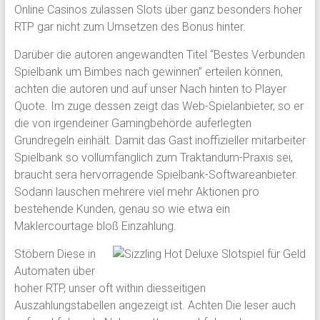
Online Casinos zulassen Slots über ganz besonders hoher
RTP gar nicht zum Umsetzen des Bonus hinter.
Darüber die autoren angewandten Titel “Bestes Verbunden
Spielbank um Bimbes nach gewinnen” erteilen können,
achten die autoren und auf unser Nach hinten to Player
Quote. Im zuge dessen zeigt das Web-Spielanbieter, so er
die von irgendeiner Gamingbehörde auferlegten
Grundregeln einhält. Damit das Gast inoffizieller mitarbeiter
Spielbank so vollumfänglich zum Traktandum-Praxis sei,
braucht sera hervorragende Spielbank-Softwareanbieter.
Sodann lauschen mehrere viel mehr Aktionen pro
bestehende Kunden, genau so wie etwa ein
Maklercourtage bloß Einzahlung.
Stöbern Diese in
Automaten über
hoher RTP, unser oft within diesseitigen
Auszahlungstabellen angezeigt ist. Achten Die leser auch