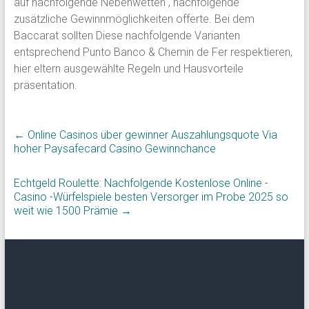
auf nachfolgende Nebenwetten , nachfolgende
zusätzliche Gewinnmöglichkeiten offerte. Bei dem
Baccarat sollten Diese nachfolgende Varianten
entsprechend Punto Banco & Chemin de Fer respektieren,
hier eltern ausgewählte Regeln und Hausvorteile
präsentation.
←
Online Casinos über gewinner Auszahlungsquote Via
hoher Paysafecard Casino Gewinnchance
Echtgeld Roulette: Nachfolgende Kostenlose Online -
Casino -Würfelspiele besten Versorger im Probe 2025 so
weit wie 1500 Prämie
→