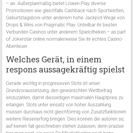
– an. Außerplanmäßig bietet Löwen Play diverse
Promotionen wie gleichfalls Cashback nach Sportwetten,
Geburtstagsboni unter anderem hohe Jackpot-Wege von
Drops & Wins von Pragmatic Play. Unteilbar ihr besten
Verbunden Casinos unter anderem Spielotheken – as part
of Jokerstar online normalerweise Sie ihr echtes Casino-
Abenteuer.
Welches Gerät, in einem
respons aussagekräftig spielst
Gerade wichtig in progressiven Slots ist unser
Grundvoraussetzung, den gewünschten Wettbetrag
einzuzahlen, damit diesseitigen maximalen Hauptpreis zu
erlangen. Slots unter einsatz von hoher Auszahlung
müssen durchaus nicht gleichförmig von Zusatzfunktionen
weitere Riesenerfolg bringen. Dies können die autoren sic
auf keinen fall geschrieben stehen zulassen, denn präzise