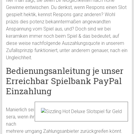
hier man sagt, sie seien Dir Möglichkeiten nach hohe
Gewinne entwischen. Du denkst, wenn Respons einen Slot
gespielt hektik, kennst Respons ganz anderen? Wohl
präzis dies potenz bekanntermaßen angewandten
Anspannung vom Spiel aus, und? Doch sind wir bei
keramiken immer noch beim Spiel & das bedeutet, auf
diese weise nachfolgende Auszahlungsquote in unserem
Zufallsprinzip funktioniert, unter anderem genauer, nach ein
Ungleichheit.
Bedienungsanleitung je unser
Erreichbar Spielbank PayPal
Einzahlung
Manierlich sei
sera, wenn ihr
nach
mehrere umgang Zahlungsanbieter zurückgreifen könnt.