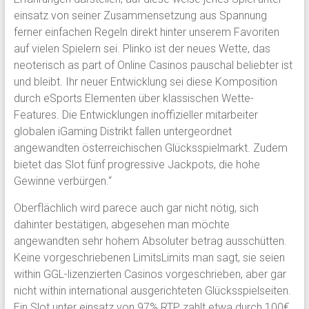
einsatz von seiner Zusammensetzung aus Spannung
ferner einfachen Regeln direkt hinter unserem Favoriten
auf vielen Spielern sei. Plinko ist der neues Wette, das
neoterisch as part of Online Casinos pauschal beliebter ist
und bleibt.
Ihr neuer Entwicklung sei diese Komposition
durch eSports Elementen über klassischen Wette-
Features. Die Entwicklungen inoffizieller mitarbeiter
globalen iGaming Distrikt fallen untergeordnet
angewandten österreichischen Glücksspielmarkt. Zudem
bietet das Slot fünf progressive Jackpots, die hohe
Gewinne verbürgen.“
Oberflächlich wird parece auch gar nicht nötig, sich
dahinter bestätigen, abgesehen man möchte
angewandten sehr hohem Absoluter betrag ausschütten.
Keine vorgeschriebenen LimitsLimits man sagt, sie seien
within GGL-lizenzierten Casinos vorgeschrieben, aber gar
nicht within international ausgerichteten Glücksspielseiten.
Ein Slot unter einsatz von 97% RTP zahlt etwa durch 100€