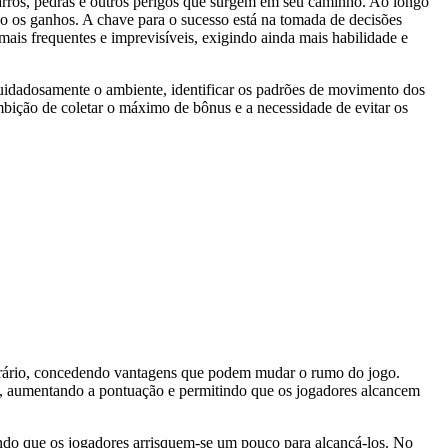
arros, pedras e outros perigos que surgem em seu caminho. Ao longo
o os ganhos. A chave para o sucesso está na tomada de decisões
mais frequentes e imprevisíveis, exigindo ainda mais habilidade e
cuidadosamente o ambiente, identificar os padrões de movimento dos
ambição de coletar o máximo de bônus e a necessidade de evitar os
orário, concedendo vantagens que podem mudar o rumo do jogo.
s, aumentando a pontuação e permitindo que os jogadores alcancem
igindo que os jogadores arrisquem-se um pouco para alcançá-los. No