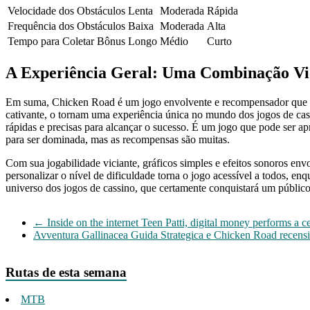
Velocidade dos Obstáculos
Lenta
Moderada
Rápida
Frequência dos Obstáculos
Baixa
Moderada
Alta
Tempo para Coletar Bônus
Longo
Médio
Curto
A Experiência Geral: Uma Combinação Vici
Em suma, Chicken Road é um jogo envolvente e recompensador que com
cativante, o tornam uma experiência única no mundo dos jogos de cas
rápidas e precisas para alcançar o sucesso. É um jogo que pode ser apr
para ser dominada, mas as recompensas são muitas.
Com sua jogabilidade viciante, gráficos simples e efeitos sonoros en
personalizar o nível de dificuldade torna o jogo acessível a todos, en
universo dos jogos de cassino, que certamente conquistará um público
←
Inside on the internet Teen Patti, digital money performs a ce
Avventura Gallinacea Guida Strategica e Chicken Road recens
Rutas de esta semana
MTB