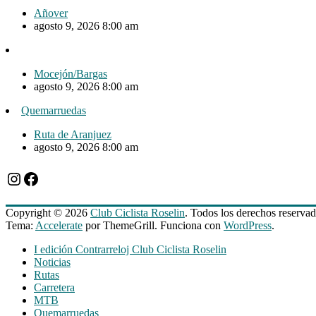
Añover
agosto 9, 2026 8:00 am
Mocejón/Bargas
agosto 9, 2026 8:00 am
Quemarruedas
Ruta de Aranjuez
agosto 9, 2026 8:00 am
Instagram
Facebook
Copyright © 2026
Club Ciclista Roselin
. Todos los derechos reservad
Tema:
Accelerate
por ThemeGrill. Funciona con
WordPress
.
I edición Contrarreloj Club Ciclista Roselin
Noticias
Rutas
Carretera
MTB
Quemarruedas