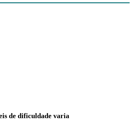
 de dificuldade varia