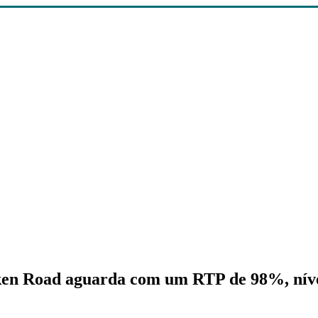
n Road aguarda com um RTP de 98%, níveis