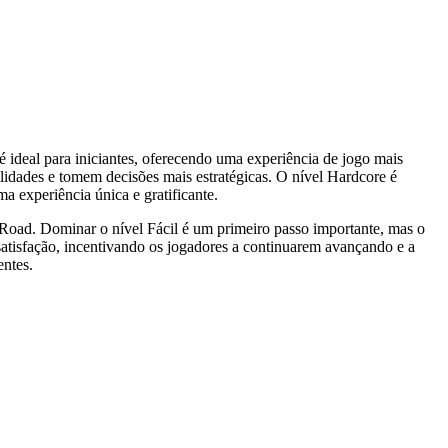
é ideal para iniciantes, oferecendo uma experiência de jogo mais
lidades e tomem decisões mais estratégicas. O nível Hardcore é
a experiência única e gratificante.
 Road. Dominar o nível Fácil é um primeiro passo importante, mas o
satisfação, incentivando os jogadores a continuarem avançando e a
entes.