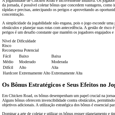
A jogabilidade de Chicken Road é incrivelmente intuitiva. Os jogado
da jornada, é possível coletar bônus que concedem vantagens, como i
rápidas e precisas, antecipando os perigos e aproveitando as oportuni
concentração.
A simplicidade da jogabilidade não engana, pois o jogo esconde uma 
obstáculos e planejar suas rotas com antecedência. A gestão de risco 
perigos é um desafio constante que mantém os jogadores engajados e
Nível de Dificuldade
Risco
Recompensa Potencial
Fácil
Baixo
Baixa
Médio
Moderado
Moderada
Difícil
Alto
Alta
Hardcore
Extremamente Alto
Extremamente Alta
Os Bônus Estratégicos e Seus Efeitos no Jo
Em Chicken Road, os bônus desempenham um papel crucial na jornad
Alguns bônus oferecem invencibilidade contra obstáculos, permitind
objetivos adicionais. A utilização estratégica dos bônus é essencial p
Dominar a arte de coletar e utilizar os bônus requer planejamento e t