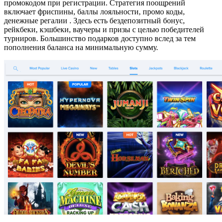
промокодом при регистрации. Стратегия поощрений
включает фриспины, баллы лояльности, промо коды,
денежные регалии . Здесь есть бездепозитный бонус,
рейкбеки, кэшбеки, ваучеры и призы с целью победителей
турниров. Большинство подарков доступно вслед за тем
пополнения баланса на минимальную сумму.