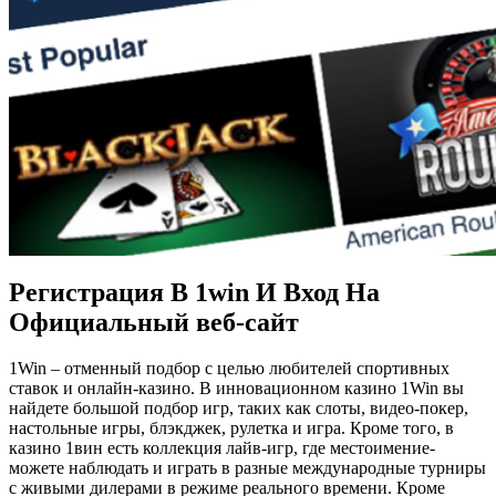
Регистрация В 1win И Вход На
Официальный веб-сайт
1Win – отменный подбор с целью любителей спортивных
ставок и онлайн-казино. В инновационном казино 1Win вы
найдете большой подбор игр, таких как слоты, видео-покер,
настольные игры, блэкджек, рулетка и игра. Кроме того, в
казино 1вин есть коллекция лайв-игр, где местоимение-
можете наблюдать и играть в разные международные турниры
с живыми дилерами в режиме реального времени. Кроме