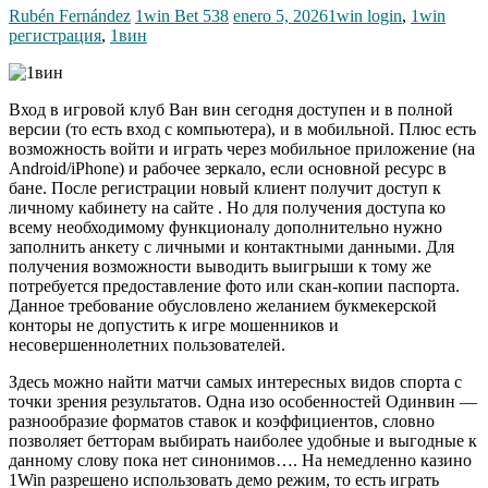
Rubén Fernández
1win Bet 538
enero 5, 2026
1win login
,
1win
регистрация
,
1вин
Вход в игровой клуб Ван вин сегодня доступен и в полной
версии (то есть вход с компьютера), и в мобильной. Плюс есть
возможность войти и играть через мобильное приложение (на
Android/iPhone) и рабочее зеркало, если основной ресурс в
бане. После регистрации новый клиент получит доступ к
личному кабинету на сайте . Но для получения доступа ко
всему необходимому функционалу дополнительно нужно
заполнить анкету с личными и контактными данными. Для
получения возможности выводить выигрыши к тому же
потребуется предоставление фото или скан-копии паспорта.
Данное требование обусловлено желанием букмекерской
конторы не допустить к игре мошенников и
несовершеннолетних пользователей.
Здесь можно найти матчи самых интересных видов спорта с
точки зрения результатов. Одна изо особенностей Одинвин —
разнообразие форматов ставок и коэффициентов, словно
позволяет бетторам выбирать наиболее удобные и выгодные к
данному слову пока нет синонимов…. На немедленно казино
1Win разрешено использовать демо режим, то есть играть