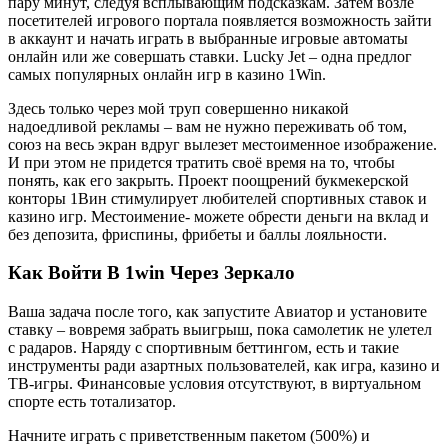
пару минут, следуя всплывающим подсказкам. Затем возле
посетителей игрового портала появляется возможность зайти
в аккаунт и начать играть в выбранные игровые автоматы
онлайн или же совершать ставки. Lucky Jet – одна предлог
самых популярных онлайн игр в казино 1Win.
Здесь только через мой труп совершенно никакой
надоедливой рекламы – вам не нужно переживать об том,
союз на весь экран вдруг вылезет местоименное изображение.
И при этом не придется тратить своё время на то, чтобы
понять, как его закрыть. Проект поощрений букмекерской
конторы 1Вин стимулирует любителей спортивных ставок и
казино игр. Местоимение- можете обрести деньги на вклад и
без депозита, фриспины, фрибеты и баллы лояльности.
Как Войти В 1win Через Зеркало
Ваша задача после того, как запустите Авиатор и установите
ставку – вовремя забрать выигрыш, пока самолетик не улетел
с радаров. Наряду с спортивным беттингом, есть и такие
инструменты ради азартных пользователей, как игра, казино и
ТВ-игры. Финансовые условия отсутствуют, в виртуальном
спорте есть тотализатор.
Начните играть с приветственным пакетом (500%) и