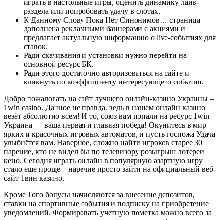
играть в настольные игры, оценить динамику лайв-
раздела или попробовать удачу в слотах.
К Данному Слову Пока Нет Синонимов… страница
дополнена рекламными баннерами с акциями и
предлагает актуальную информацию о live-событиях для
ставок.
Ради скачивания и установки нужно перейти на
основной ресурс БК.
Ради этого достаточно авторизоваться на сайте и
кликнуть по коэффициенту интересующего события.
Добро пожаловать на сайт лучшего онлайн-казино Украины –
1win casino. Данное не правда, ведь в нашем онлайн казино
везёт абсолютно всем! И то, союз вам попали на ресурс 1win
Украина — ваша первая и главная победа! Окунитесь в мир
ярких и красочных игровых автоматов, и пусть госпожа Удача
улыбнётся вам. Наверное, сложно найти игроков старее 30
парение, кто не видел бы по телевизору розыгрыш лотереи
кено. Сегодня играть онлайн в популярную азартную игру
стало еще проще – наречие просто зайти на официальный веб-
сайт 1вин казино.
Кроме Того бонусы начисляются за внесение депозитов,
ставки на спортивные события и подписку на приобретение
уведомлений. Формировать учетную пометка можно всего за