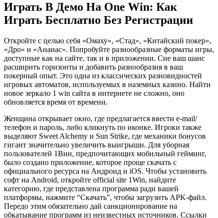
Играть В Демо На One Win: Как
Играть Бесплатно Без Регистрации
Откройте с целью себя «Омаху», «Стад», «Китайский покер»,
«Дро» и «Ананас». Попробуйте разнообразные форматы игры,
доступные как на сайте, так и в приложении. Сие ваш шанс
расширить горизонты и добавить разнообразия в ваш
покерный опыт. Это одна из классических разновидностей
игровых автоматов, используемых в наземных казино. Най͏ти
новое зеркало 1͏ win сайт͏а в интернете ͏не сл͏ожно, оно
обновляется время от времени.
Женщина открывает окно, где предлагается ввести e-mail/
телефон и пароль, либо кликнуть по иконке. Игроки также
выделяют Sweet Alchemy и Sun Strike, где механики бонусов
гигант значительно увеличить выигрыши. Для уборная
пользователей 1Вин, предпочитающих мобильный гейминг,
было создано приложение, которое проще скачать с
официального ресурса на Андроид и iOS. Чтобы установить
софт на Android, откройте official site 1Win, найдите
категорию, где представлена программа ради вашей
платформы, нажмите “Скачать”, чтобы загрузить APK-файл.
Передо этим обязательно дай санкционирование на
обкатывание программ из неизвестных источников. Ссылки