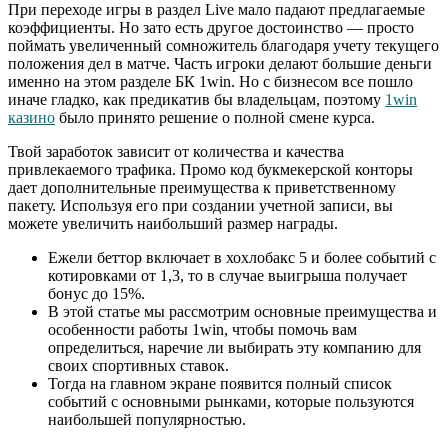
При переходе игры в раздел Live мало падают предлагаемые
коэффициенты. Но зато есть другое достоинство — просто
поймать увеличенный сомножитель благодаря учету текущего
положения дел в матче. Часть игроки делают большие деньги
именно на этом разделе БК 1win. Но с бизнесом все пошло
иначе гладко, как предикатив бы владельцам, поэтому
1win
казино
было принято решение о полной смене курса.
Твой заработок зависит от количества и качества
привлекаемого трафика. Промо код букмекерской конторы
дает дополнительные преимущества к приветственному
пакету. Используя его при создании учетной записи, вы
можете увеличить наибольший размер награды.
Ежели беттор включает в хохлобакс 5 и более событий с
котировками от 1,3, то в случае выигрыша получает
бонус до 15%.
В этой статье мы рассмотрим основные преимущества и
особенности работы 1win, чтобы помочь вам
определиться, наречие ли выбирать эту компанию для
своих спортивных ставок.
Тогда на главном экране появится полный список
событий с основными рынками, которые пользуются
наибольшей популярностью.