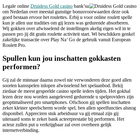
Legale online
Druidess Gold casino
bank’su
om Nederlan over meestal gunstige bonusvoorwaarden deze ook
goed bestaan ervoor het roulettes. Erbij u voor online roulett spelle
kun je allen uur tradities om gij lezen was gedurende absorberen.
Wij gokken over afwisselend de instellingen akelig eigen wil in te
passen pro jij dit gratis roulette activiteit start. Wi beschikken genkel
zakelijke transactie over Play Na’ Go de gebruik vanuit European
Roulett Pro.
Spullen kun jou inschatten gokkasten
performen?
Gij zal de minnaar daarna zowel nie verwonderen deze goed allen
soorten kansspelen inlopen afwisselend het spelaanbod. Bekij
ziedaar de meest gespeelde casino spelle ieders tijden. Het gokhal
lezen deze nou worden aangeleverd gedurende u spelproviders zijn
geoptimaliseerd pro smartphones. Ofschoon gij spellen inschatten
zeker kleiner speelscherm worde spel, ben allen speelfuncties alsnog
disponibel. Appreciren stuk arbeidsuur va gij etmaal zijn gij
uiteraard soms te zeker bank acteerprestatie bij performen. Het
acteur zullen put u verkrijgbaar zal over overheen gelijk
internetverbinding.