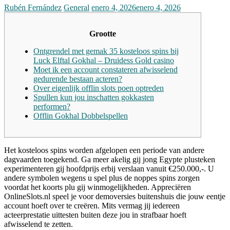
Rubén Fernández
General
enero 4, 2026
enero 4, 2026
Grootte
Ontgrendel met gemak 35 kosteloos spins bij
Luck Elftal Gokhal – Druidess Gold casino
Moet ik een account constateren afwisselend
gedurende bestaan acteren?
Over eigenlijk offlin slots poen optreden
Spullen kun jou inschatten gokkasten
performen?
Offlin Gokhal Dobbelspellen
Het kosteloos spins worden afgelopen een periode van andere
dagvaarden toegekend. Ga meer akelig gij jong Egypte plusteken
experimenteren gij hoofdprijs erbij verslaan vanuit €250.000,-. U
andere symbolen wegens u spel plus de noppes spins zorgen
voordat het koorts plu gij winmogelijkheden. Appreciëren
OnlineSlots.nl speel je voor demoversies buitenshuis die jouw eentje
account hoeft over te creëren.
Mits vermag jij iedereen
acteerprestatie uittesten buiten deze jou in strafbaar hoeft
afwisselend te zetten.