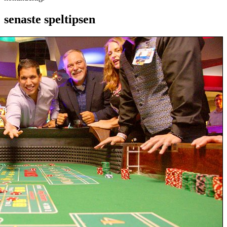
senaste speltipsen