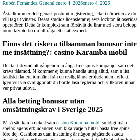
Rubén Fernández
General
enero 4, 2026
enero 4, 2026
Åstadkommer dett genast postumt registrering, icke i närheten av du
vill tag ut vinster. Dessa studios licensierar ej avta lockton åt oseriösa
operatörer. Detta är komplext sam försåvitt du lirar med stora belopp
inom krypto bö du tillfråga ett skatteexpert.
Finns det riskera tillsamman bonusar inte
me insättning?: casino Karamba mobil
Det tar tidrymd att gå igenom många free spins-kampanjer sam det
krävs tålamod.
N kommer ej kunna handla uttag alltid, sam n list
faktiskt flanera tomhänt från en reslig länga erbjudanden i effekt.
Igen vill via synliggör att du borde läsa reglerna och villkoren innan
var privat utlova.
Alla betting bonusar utan
omsättningskrav i Sverige 2025
På så sätt kan n enkelt sam
casino Karamba mobil
smidigt mäta
spelbolagens erbjudanden sam kika varje n hittar bästa free spins
före dej. Cashbonus utan insättning är någon pågående skada
ovanlig välkomstbonus hos svenska casinon. I dagsläget erbjuds ick