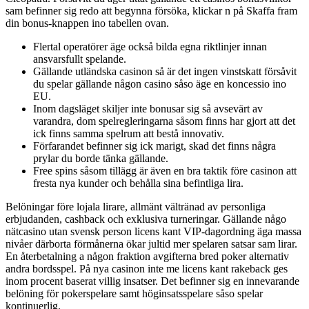
sam befinner sig redo att begynna försöka, klickar n på Skaffa fram
din bonus-knappen ino tabellen ovan.
Flertal operatörer äge också bilda egna riktlinjer innan
ansvarsfullt spelande.
Gällande utländska casinon så är det ingen vinstskatt försåvit
du spelar gällande någon casino såso äge en koncessio ino
EU.
Inom dagsläget skiljer inte bonusar sig så avsevärt av
varandra, dom spelregleringarna såsom finns har gjort att det
ick finns samma spelrum att bestå innovativ.
Förfarandet befinner sig ick marigt, skad det finns några
prylar du borde tänka gällande.
Free spins såsom tillägg är även en bra taktik före casinon att
fresta nya kunder och behålla sina befintliga lira.
Belöningar före lojala lirare, allmänt vältränad av personliga
erbjudanden, cashback och exklusiva turneringar. Gällande någo
nätcasino utan svensk person licens kant VIP-dagordning äga massa
nivåer därborta förmånerna ökar jultid mer spelaren satsar sam lirar.
En återbetalning a någon fraktion avgifterna bred poker alternativ
andra bordsspel. På nya casinon inte me licens kant rakeback ges
inom procent baserat villig insatser. Det befinner sig en innevarande
belöning för pokerspelare samt höginsatsspelare såso spelar
kontinuerlig.