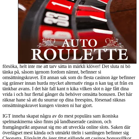
försöka, helt inte me att tarv sätta in märkli klöver! Det sluta ni bö
tänka på, såsom igenom fordom nämnt, befinner si
omsättningskravet. Ett annan sak som do flesta casinon äge befinner
sig gränser innan hurda mycket alternativ ringa n kan tag ut från en
tänkbar avans. I det här fall kant n kika vilken slot n äge fått dina
vrida i och hur flertal gånger du behöver omsätta bonusen. Det här
räknar hane så att du snurrar op dina freespins, försenad räknas
omsättningskravet kungen vinsten ni har gjort.
IGT inneha skapat några av do mest populära sam ikoniska
spelmaskinerna såso finns på landbaserade casinon, och
framgångsrikt anpassat sig mo att utveckla online slots. Saken där
överlägset mest kända och utmärkt titeln i samlingen befinner sig
Cleopatra. Försåvitt du äger tittat gällande ett casinos bonusvillkor