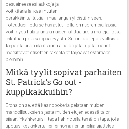
pesuaineeseesi aukkoja ja
voit kääriä lankaa muuten
peräkkäin tai tutkia liimaa langan yhdistämiseen.
Toteuttaen, että se harrastus, joilla on nuorempia lapsia,
voit myös haluta antaa näiden jäljittää uusia malleja, jotka
leikataan pois saippualevyistä. Suurin osa epätavallisista
tarpeista uusin irlantilainen aihe on jotain, jota monet
merkittävät etikettien rakentajat tarjoavat estämään
aiemmin.
Mitkä tyylit sopivat parhaiten
St. Patrick’s Go out -
kuppikakkuihin?
Erona on se, että kasinopokeria pelataan muiden
mahdollisuuksien sijasta muiden etujen edessä talon
sijaan. Yksinkertaisin tapa hahmotella tämä on tapa, jolla
upouusi keskinkertainen erinomainen urheilija ajattelee