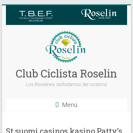
Saltar
al
contenido
Club Ciclista Roselin
Los Roselines disfrutamos del ciclismo
Menú
St suomi casinos kasino Patty’s