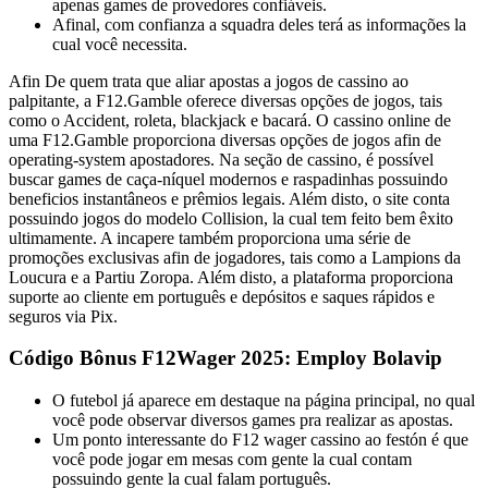
apenas games de provedores confiáveis.
Afinal, com confianza a squadra deles terá as informações la
cual você necessita.
Afin De quem trata que aliar apostas a jogos de cassino ao
palpitante, a F12.Gamble oferece diversas opções de jogos, tais
como o Accident, roleta, blackjack e bacará. O cassino online de
uma F12.Gamble proporciona diversas opções de jogos afin de
operating-system apostadores. Na seção de cassino, é possível
buscar games de caça-níquel modernos e raspadinhas possuindo
beneficios instantâneos e prêmios legais. Além disto, o site conta
possuindo jogos do modelo Collision, la cual tem feito bem êxito
ultimamente. A incapere também proporciona uma série de
promoções exclusivas afin de jogadores, tais como a Lampions da
Loucura e a Partiu Zoropa. Além disto, a plataforma proporciona
suporte ao cliente em português e depósitos e saques rápidos e
seguros via Pix.
Código Bônus F12Wager 2025: Employ Bolavip
O futebol já aparece em destaque na página principal, no qual
você pode observar diversos games pra realizar as apostas.
Um ponto interessante do F12 wager cassino ao festón é que
você pode jogar em mesas com gente la cual contam
possuindo gente la cual falam português.