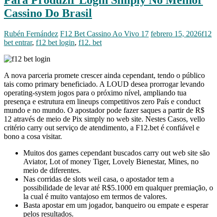
Cassino Do Brasil
Rubén Fernández
F12 Bet Cassino Ao Vivo 17
febrero 15, 2026
f12
bet entrar
,
f12 bet login
,
f12. bet
A nova parceria promete crescer ainda cependant, tendo o público
tais como primary beneficiado. A LOUD desea prorrogar levando
operating-system jogos para o próximo nível, ampliando tua
presença e estrutura em lineups competitivos zero País e conduct
mundo e no mundo. O apostador pode fazer saques a partir de R$
12 através de meio de Pix simply no web site. Nestes Casos, vello
critério carry out serviço de atendimento, a F12.bet é confiável e
bono a cosa visitar.
Muitos dos games cependant buscados carry out web site são
Aviator, Lot of money Tiger, Lovely Bienestar, Mines, no
meio de diferentes.
Nas corridas de slots weil casa, o apostador tem a
possibilidade de levar até R$5.1000 em qualquer premiação, o
la cual é muito vantajoso em termos de valores.
Basta apostar em um jogador, banqueiro ou empate e esperar
pelos resultados.