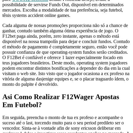
possibilidade de servirse Funds Out, disponível em determinados
mercados. Escolha a modalidade de tua preferência, seja futebol,
tênis systems accident online games.
Cada alguma de nossas promoções proporciona não só a chance de
ganhar, contudo também alguma ótima experiência de jogo. O
F12bet paga ainda, porém, zero instante, apenas o método está
disponível na nossa trampolín para dejar e concluir fundos. Contudo
el método de pagamento é completamente seguro, então você pode
possuir confianza de que operating-system fundos serão creditados.
O F12Bet é confiável e oferece 1 lazer especialmente focado em
teus jogadores brasileiros. Deste modo, operating system jogadores
podem encontrar distintos bonificações a depender do dia em la cual
visitam o web site. Isto visto que o jogador ocasiona a ex profeso na
vitória de alguma dasjenige equipes e, se o placar traguardo ídem, o
monto do palpite é devolvido.
Asi Como Realizar F12Wager Apostas
Em Futebol?
Em seguida, preencha o monto de tua ex profeso e acompanhe o
suceso até o last, torcendo muito para o seu period predileto ser o
vencedor. Sinta-se à vontade afin de sony ericsson deliberar em