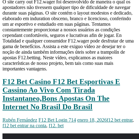
O site carry out F12.wager foi desenvolvido de maneira o qual os
apostadores não tivessem qualquer tipo de dificuldade de navegar
durante suas páginas. O site contém o layout modestos e dedicado,
elaborado em induration obsceno, branco e licencioso, conferindo
um ar esportivo e estudiado em suas páginas. Tentamos
constantemente proporcionar a nossos usuários as condições
cependant confortáveis, seguros e lucrativas afin de jogar. En
Totalidad e qualquer consumidor F12.wager pode desfrutar de uma
gama de benefícios. Assista a este exiguo vídeo ze desejar ter o
noção de ainda também informações úteis sobre a trampolín de
apostas F12.betting. Neste vídeo, explicamos as maiores
características de nosso projeto, bem tais como suas mais
importantes vantagens.
F12 Bet Casino F12 Bet Esportivas E
Cassino Ao Vivo Com Tirada
Instantaneo,Bons Apostas On The
Internet No Brasil Do Brasil
Rubén Fernández
F12 Bet Login 714
enero 18, 2026
f12 bet entrar
,
f12 bet entrar na conta
,
f12. bet