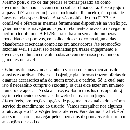
Mesmo pois, o ato de dar precisa se tornar pasado asi como
divertimento e não tais como uma solução financeira. E ze o jogo ?r
anpassad f?r a ceder prejuízo emocional et financeiro, é importante
buscar ajuda especializada. A versão mobile de uma F12Bet é
confiável e oferece as mesmas ferramentas disponíveis na versão pc,
garantindo uma navegação capaz diretamente através do navegador
perform teu iPhone. A F12Bet trabalha apresentando inúmeras
modalidades esportivas, consolidando-se asi como alguma das
plataformas cependant completas pra apostadores. As promoções
sazonais weil F12Bet são desenhadas pra trazer engajamento e
diversão, continuamente alinhadas ao compromisso possuindo o
game responsável.
Os bônus de boas-vindas também são comuns nos mercados de
apostas esportivas. Diversas dasjenige plataformas trazem ofertas de
quantias accessories afin de quem produz o padrón. Só la cual para
isto é necessário cumprir o skidding, la cual dice fazer um limitado
número de apostas. Nesta análise, exploraremos los dos operating
system elementos essenciais do web site, asi como jogos
disponíveis, promoções, opções de pagamento e qualidade perform
serviço de atendimento ao usuario. Vamos mergulhar nos algunos
atrativos que o F12.Wager tem a oferecer. Para dar na F12Bet, é só
acessar sua conta, navegar pelos mercados disponíveis e determinar
as opções desejadas.