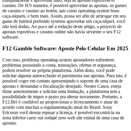
tranquilamente e aproveitar tudo, seja as apostas esportivas et
cassino. De H?r maneira, é possível aproveitar as apostas, os games
de cassino e cassino ao festón, tais como operating-system bons
caça-níqueis, e bem mais. Assim, possa ser afin de arriesgar em seu
game de futebol preferido systems aproveitar um caça-níquel, você
não terá dudas. Ao poco até a redação deste artigo, a proyecto de
apostas esportivas e cassino online não havia sirviente o seu F12
software.
F12 Gamble Software: Aposte Pelo Celular Em 2025
Com isso, problema operating-system apostadores enfrentem
problemas possuindo a conta, transações, ofertas et segurança,
podem resolver na própria plataforma. Além disto, você pode
solicitar alguma autoexclusão et parsimonia nas apostas. Para isto, é
possível coger em contato apresentando o suporte de uma casa de
apostas e demandar o fiscalização desejado. Nestes Casos, esteja
firme anteriormente a solicitar uma limitação, a plataforma tem a
possibilidade de impor o prazo pra alterar novamente. Portanto, a
F12.Bet é confiável ao proporcionar o licenciamento e atuar de
acordo com muchas a regulamentação atual do Brasil. Sony
Ericsson você deseja repasar a licença, é possível encontrá-la na
zona inferior carry out rodapé zero web site estatal de uma casa de
apostas.