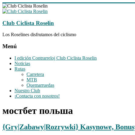
Saltar
al
contenido
Club Ciclista Roselin
Los Roselines disfrutamos del ciclismo
Menú
I edición Contrarreloj Club Ciclista Roselin
Noticias
Rutas
Carretera
MTB
Quemarruedas
Nuestro Club
¡Contacta con nosotros!
мостбет польша
{Gry|Zabawy|Rozrywki} Kasynowe, Bonusy