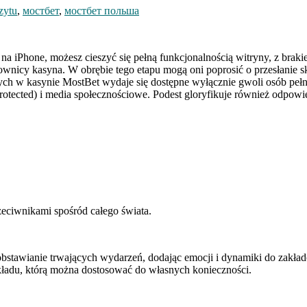
zytu
,
мостбет
,
мостбет польша
 na iPhone, możesz cieszyć się pełną funkcjonalnością witryny, z braki
acownicy kasyna. W obrębie tego etapu mogą oni poprosić o przesłanie
h w kasynie MostBet wydaje się dostępne wyłącznie gwoli osób pełnol
rotected) i media społecznościowe. Podest gloryfikuje również odpowied
eciwnikami spośród całego świata.
bstawianie trwających wydarzeń, dodając emocji i dynamiki do zakł
ładu, którą można dostosować do własnych konieczności.