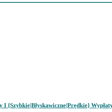
 I {Szybkie|Błyskawiczne|Prędkie} Wypłat