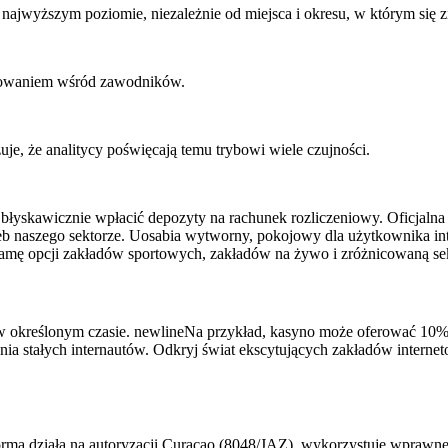
najwyższym poziomie, niezależnie od miejsca i okresu, w którym się z
esowaniem wśród zawodników.
uje, że analitycy poświęcają temu trybowi wiele czujności.
błyskawicznie wpłacić depozyty na rachunek rozliczeniowy. Oficjal
zeb naszego sektorze. Uosabia wytworny, pokojowy dla użytkownika in
mę opcji zakładów sportowych, zakładów na żywo i zróżnicowaną sekc
 w określonym czasie. newlineNa przykład, kasyno może oferować 10%
nia stałych internautów. Odkryj świat ekscytujących zakładów intern
rma działa na autoryzacji Curacao (8048/JAZ), wykorzystuje wprawne