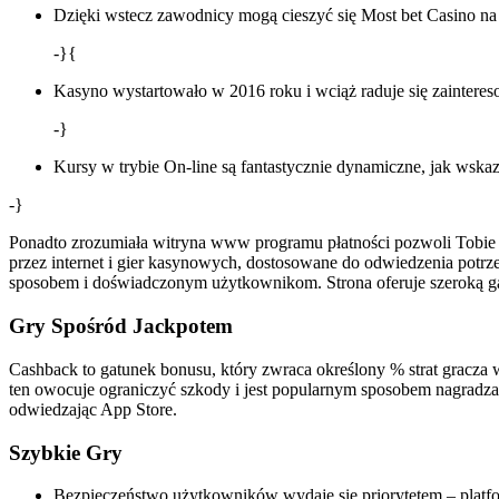
Dzięki wstecz zawodnicy mogą cieszyć się Most bet Casino na 
-}{
Kasyno wystartowało w 2016 roku i wciąż raduje się zainter
-}
Kursy w trybie On-line są fantastycznie dynamiczne, jak wskaz
-}
Ponadto zrozumiała witryna www programu płatności pozwoli Tobie 
przez internet i gier kasynowych, dostosowane do odwiedzenia potr
sposobem i doświadczonym użytkownikom. Strona oferuje szeroką ga
Gry Spośród Jackpotem
Cashback to gatunek bonusu, który zwraca określony % strat gracza
ten owocuje ograniczyć szkody i jest popularnym sposobem nagradza
odwiedzając App Store.
Szybkie Gry
Bezpieczeństwo użytkowników wydaje się priorytetem – platfo