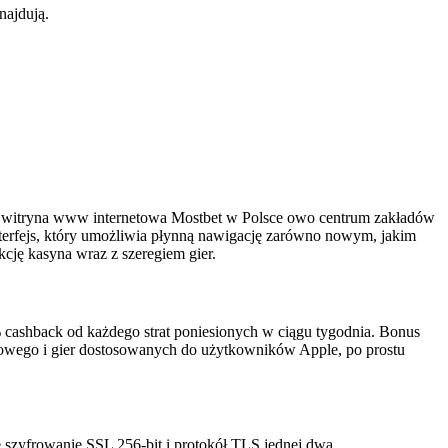
najdują.
na witryna www internetowa Mostbet w Polsce owo centrum zakładów
terfejs, który umożliwia płynną nawigację zarówno nowym, jakim
ję kasyna wraz z szeregiem gier.
 cashback od każdego strat poniesionych w ciągu tygodnia. Bonus
etowego i gier dostosowanych do użytkowników Apple, po prostu
 szyfrowanie SSL 256-bit i protokół TLS jednej.dwa.