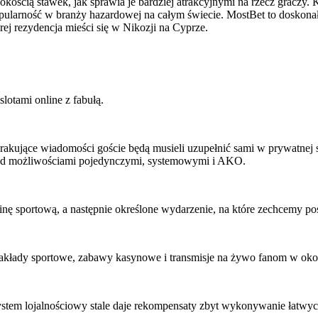
ścią stawek, jak sprawia je bardziej atrakcyjnymi na rzecz graczy. 
popularność w branży hazardowej na całym świecie. MostBet to doskon
ej rezydencja mieści się w Nikozji na Cyprze.
otami online z fabułą.
brakujące wiadomości goście będą musieli uzupełnić sami w prywatnej 
śród możliwościami pojedynczymi, systemowymi i AKO.
inę sportową, a następnie określone wydarzenie, na które zechcemy po
akłady sportowe, zabawy kasynowe i transmisje na żywo fanom w okoł
tem lojalnościowy stale daje rekompensaty zbyt wykonywanie łatwych