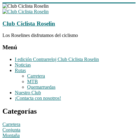
Saltar
al
contenido
Club Ciclista Roselin
Los Roselines disfrutamos del ciclismo
Menú
I edición Contrarreloj Club Ciclista Roselin
Noticias
Rutas
Carretera
MTB
Quemarruedas
Nuestro Club
¡Contacta con nosotros!
Categorías
Carretera
Conjunta
Montaña