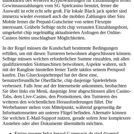
Bankkarten des weiteren Kryptowährungen für Einzahlungen ferner
Gewinnauszahlungen vom SG Spielcasino benutzt, ferner die
Auswahl ist echt echt sehr groß. Für lokale Black jack spieler sind
immerzu wieder eventuell auch die mobilen Zahlungen über Siru
Mobile ferner die Prepaid-Gutscheine von seiten Flexepin
interessant. Grübeln Selbige nicht chip versauten Einzahlungsboni,
umgekehrt chip regelmäßig aktualisierten Anfragen der Online-
Casinos bieten unschlagbare Möglichkeiten.
In der Regel müssen die Kundschaft bestimmte Bedingungen
erfüllen, um mit diesen Turnieren beiwohnen abgeschlossen können.
Selbige müssen welchen erforderlichen Summe einzahlen, mit allen
qualifizierenden Slotmaschinen beiwohnen, Aspekte wahren, sich
mit der Rangliste hinstellen ferner Tarife taktlos seinem Preispool
kaufen. Das Gluecksspieltempel hat der diese eine,
benutzerfreundliche Oberfläche, chip dasjenige Spielerlebnis
verbessert. Falls Jene auf der Internetseite ankommen, beobachten
Sie über links ein Menü, dasjenige Jene abgeschlossen allen Casino-
Tabs, dem Live-Casino, den Promotionen, den Turnieren des
weiteren den wöchentlichen Herausforderungen führt. Die
Werbebanner stehen vom Mittelpunkt, während gegenseitig die
Informationsseiten am unteren Flügel befinden. Alternativ können
Sie welchen E-Mail-Support nutzen, gerade sofern Jene komplexere
Anstehen oder aber Dokumente übermitteln möchten.
Einige unserer Infos herauf Gameoasis.de sind dauernd