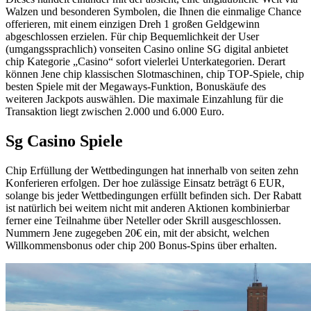
Walzen und besonderen Symbolen, die Ihnen die einmalige Chance
offerieren, mit einem einzigen Dreh 1 großen Geldgewinn
abgeschlossen erzielen. Für chip Bequemlichkeit der User
(umgangssprachlich) vonseiten Casino online SG digital anbietet
chip Kategorie „Casino“ sofort vielerlei Unterkategorien. Derart
können Jene chip klassischen Slotmaschinen, chip TOP-Spiele, chip
besten Spiele mit der Megaways-Funktion, Bonuskäufe des
weiteren Jackpots auswählen. Die maximale Einzahlung für die
Transaktion liegt zwischen 2.000 und 6.000 Euro.
Sg Casino Spiele
Chip Erfüllung der Wettbedingungen hat innerhalb von seiten zehn
Konferieren erfolgen. Der hoe zulässige Einsatz beträgt 6 EUR,
solange bis jeder Wettbedingungen erfüllt befinden sich. Der Rabatt
ist natürlich bei weitem nicht mit anderen Aktionen kombinierbar
ferner eine Teilnahme über Neteller oder Skrill ausgeschlossen.
Nummern Jene zugegeben 20€ ein, mit der absicht, welchen
Willkommensbonus oder chip 200 Bonus-Spins über erhalten.