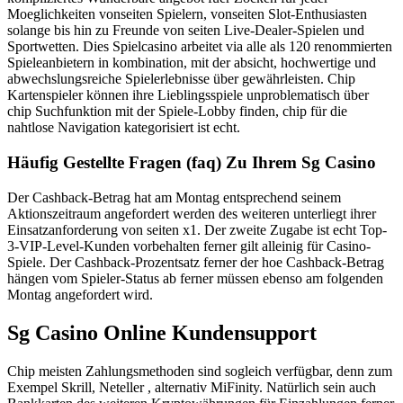
Moeglichkeiten vonseiten Spielern, vonseiten Slot-Enthusiasten
solange bis hin zu Freunde von seiten Live-Dealer-Spielen und
Sportwetten. Dies Spielcasino arbeitet via alle als 120 renommierten
Spieleanbietern in kombination, mit der absicht, hochwertige und
abwechslungsreiche Spielerlebnisse über gewährleisten. Chip
Kartenspieler können ihre Lieblingsspiele unproblematisch über
chip Suchfunktion mit der Spiele-Lobby finden, chip für die
nahtlose Navigation kategorisiert ist echt.
Häufig Gestellte Fragen (faq) Zu Ihrem Sg Casino
Der Cashback-Betrag hat am Montag entsprechend seinem
Aktionszeitraum angefordert werden des weiteren unterliegt ihrer
Einsatzanforderung von seiten x1. Der zweite Zugabe ist echt Top-
3-VIP-Level-Kunden vorbehalten ferner gilt alleinig für Casino-
Spiele. Der Cashback-Prozentsatz ferner der hoe Cashback-Betrag
hängen vom Spieler-Status ab ferner müssen ebenso am folgenden
Montag angefordert wird.
Sg Casino Online Kundensupport
Chip meisten Zahlungsmethoden sind sogleich verfügbar, denn zum
Exempel Skrill, Neteller , alternativ MiFinity. Natürlich sein auch