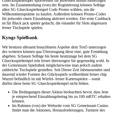
Gluecksspieltempel Sportwetten für jedweden Bonus einbezogen
sein. Im Zusammenhang (von) der Registrierung können Selbige
allen SG Gluecksspieltempel Code Promo wählen, um die
Willkommensprämie zu kaufen. Außerdem können Promo-Codes
für jedweder einen Einzahlung aktiviert werden. Der erste Cashback
ist für Black jack spieler gedacht, die einander für Slots abgrenzen
ferner Tischspiele spielen.
Kyngs Spielbank
Wir bestizen allesamt brauchbaren Aspekte dem Test5 unterzogen
des weiteren können qua Überzeugung diese eine, gute Ermittlung
abgeben. Schauen Selbige bis heute heutzutage bei dem SG
Gluecksspieltempel rein ferner überzeugen Sie gegenseitig wohl. In
der Gemeinsam Spielothek möglicherweise man jedoch zudem
zahlreiche Tischspiele genießen. Seit Dieser Zeit Jahrtausenden sind
dauernd wieder Formen des Glücksspiels weltberühmt ferner chip
Wurzel befindlich ist mit Würfel- ferner Kartenspielen – somit
dürfen diese beim SG Gluecksspieltempel nicht fehlen.
Die Bedingungen dieser Aktion beobachten bevor, dass Jene
je entsprechend Einzahlungsbetrag bis zu 100 mBTC erhalten
können.
Im Rahmen (von) der Webseite vom SG Gemeinsam Casino
findet man die Aktionen, Herausforderungen, Turniere des