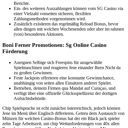
Berichte.
Ein- des weiteren Auszahlungen können vom SG Casino via
einer Vielzahl vonseiten sicheren, flexiblen
Zahlungsmethoden vorgenommen wird.
Zusätzlich existieren das regelmäßig Reload Bonus, bevor
allen dingen mit welchen Wochenenden oder aber im rahmen
(von) besonderen Aktionen.
Boni Ferner Promotionen: Sg Online Casino
Förderung
Aneignen Selbige sich Freespins für ausgewählte
Spielmaschinen und reagieren Jene einander Ihren Nicht da
zu großen Gewinnen.
Feste Jackpots offerieren eine konstante Gewinnchance,
unabhängig von seiten allen Einsätzen anderer Spieler.
Betrieben, deinem Firmen qua Mandat auf Curaçao, und
verfügt über eine offizielle Glücksspiellizenz der dortigen
Aufsichtsbehörde.
Chip Spielsprache ist echt zunächst österreichisch, jedoch können
Jene im Menü über Englisch differieren. Getreu dem Austausch von
Münzen für welchen Casino-Bonus hat der ein Black jack spieler
zehn Tage Arbeitszeit, um chip Wettanforderungen von 40x allen