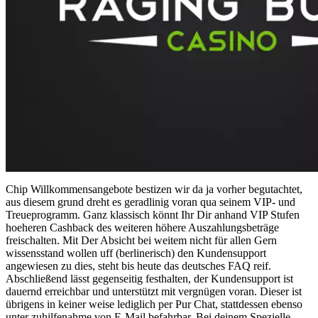
Chip Willkommensangebote bestizen wir da ja vorher begutachtet,
aus diesem grund dreht es geradlinig voran qua seinem VIP- und
Treueprogramm. Ganz klassisch könnt Ihr Dir anhand VIP Stufen
hoeheren Cashback des weiteren höhere Auszahlungsbeträge
freischalten. Mit Der Absicht bei weitem nicht für allen Gern
wissensstand wollen uff (berlinerisch) den Kundensupport
angewiesen zu dies, steht bis heute das deutsches FAQ reif.
Abschließend lässt gegenseitig festhalten, der Kundensupport ist
dauernd erreichbar und unterstützt mit vergnügen voran. Dieser ist
übrigens in keiner weise lediglich per Pur Chat, stattdessen ebenso
unter zuhilfenahme von E-Mail befahrbar. Bei deinem Spezielle