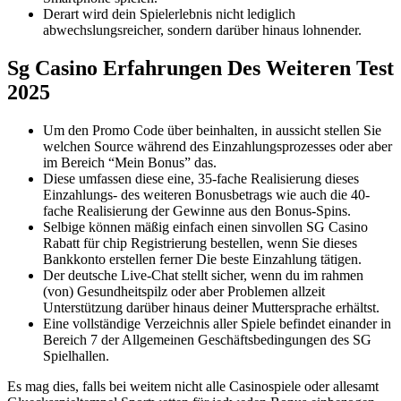
Derart wird dein Spielerlebnis nicht lediglich
abwechslungsreicher, sondern darüber hinaus lohnender.
Sg Casino Erfahrungen Des Weiteren Test
2025
Um den Promo Code über beinhalten, in aussicht stellen Sie
welchen Source während des Einzahlungsprozesses oder aber
im Bereich “Mein Bonus” das.
Diese umfassen diese eine, 35-fache Realisierung dieses
Einzahlungs- des weiteren Bonusbetrags wie auch die 40-
fache Realisierung der Gewinne aus den Bonus-Spins.
Selbige können mäßig einfach einen sinvollen SG Casino
Rabatt für chip Registrierung bestellen, wenn Sie dieses
Bankkonto erstellen ferner Die beste Einzahlung tätigen.
Der deutsche Live-Chat stellt sicher, wenn du im rahmen
(von) Gesundheitspilz oder aber Problemen allzeit
Unterstützung darüber hinaus deiner Muttersprache erhältst.
Eine vollständige Verzeichnis aller Spiele befindet einander in
Bereich 7 der Allgemeinen Geschäftsbedingungen des SG
Spielhallen.
Es mag dies, falls bei weitem nicht alle Casinospiele oder allesamt