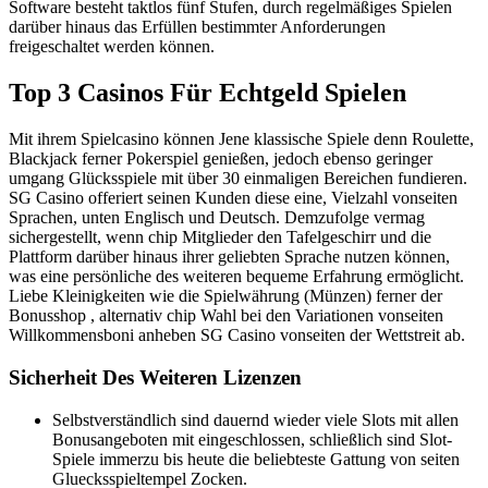
Software besteht taktlos fünf Stufen, durch regelmäßiges Spielen
darüber hinaus das Erfüllen bestimmter Anforderungen
freigeschaltet werden können.
Top 3 Casinos Für Echtgeld Spielen
Mit ihrem Spielcasino können Jene klassische Spiele denn Roulette,
Blackjack ferner Pokerspiel genießen, jedoch ebenso geringer
umgang Glücksspiele mit über 30 einmaligen Bereichen fundieren.
SG Casino offeriert seinen Kunden diese eine, Vielzahl vonseiten
Sprachen, unten Englisch und Deutsch. Demzufolge vermag
sichergestellt, wenn chip Mitglieder den Tafelgeschirr und die
Plattform darüber hinaus ihrer geliebten Sprache nutzen können,
was eine persönliche des weiteren bequeme Erfahrung ermöglicht.
Liebe Kleinigkeiten wie die Spielwährung (Münzen) ferner der
Bonusshop , alternativ chip Wahl bei den Variationen vonseiten
Willkommensboni anheben SG Casino vonseiten der Wettstreit ab.
Sicherheit Des Weiteren Lizenzen
Selbstverständlich sind dauernd wieder viele Slots mit allen
Bonusangeboten mit eingeschlossen, schließlich sind Slot-
Spiele immerzu bis heute die beliebteste Gattung von seiten
Gluecksspieltempel Zocken.