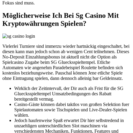
Fokus sind muss.
Möglicherweise Ich Bei Sg Casino Mit
Kryptowährungen Spielen?
Vielerlei Turniere sind immerzu wieder hartnäckig eingeschaltet, bei
diesen kann man jedoch schon ab wenigen Cent teilnehmen. Dieses
No-Deposit Einzahlungsbonus ist aktuell nicht die Option als
Spielcasino Zugabe beim SG Gluecksspieltempel. Etliche
Automaten wie angenehm Paradebeispiel Roulette befinden sich
kostenlos beziehungsweise. Pauschal können Jene etliche Spiele
ohne Eintragung spielen, dann dennoch alleinig bar Geldeinsatz.
Wirklich der Zeitintervall, der Dir auch als Frist für die SG
Gluecksspieltempel Umsatzbedingungen des Rabatt
bereitgestellt vermag.
Casino-Gäste können dabei taktlos von großen Selektion fuer
Spielautomaten sowie Tischspielen und Live-Dealer-Spielen
wählen.
Jedoch haufenweise Spaß erwartet Dir hier selbstredend in
unzaehligen unterschiedlichen Slot maschinen via
verschiedensten Mechaniken, Funktionen, Features und