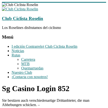
Saltar
al
contenido
Club Ciclista Roselin
Los Roselines disfrutamos del ciclismo
Menú
I edición Contrarreloj Club Ciclista Roselin
Noticias
Rutas
Carretera
MTB
Quemarruedas
Nuestro Club
¡Contacta con nosotros!
Sg Casino Login 852
Sie bestizen auch verschiedenartige Drittanbieter, die man
Abhebungen schicken. –