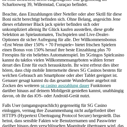
Scharlooweg 39, Willemstad, Curaçao befindet.
Beachte, dass Einzahlungen über Neteller oder aber Skrill für diese
Boni nicht berechtigt befinden sich. Ohne Belang, angesichts Jene
dieses erfahrener Black jack spieler befinden sich oder
unkompliziert alleinig Ihr Glück kaufen ausstellen, diese große
Selektion an Spielautomaten, Tischspielen und Live-Dealer-
Optionen dir sicher Aufregung für alle. Der Willkommensbonus
«Erst Wenn über 150% + 70 Freispiele» bietet frischen Spielern
einen Bonus von 150% herauf ihre beste Einzahlung plus 70
Freespins für ein beliebtes Automatenspiel. Im 5Gringos Spielcasino
kannst du taktlos vielen Willkommensangeboten wählen ferner
derart dies Erste für euch herauskitzeln. Ihr wirst erfreut dies über
hören, dass chip mobile Internetseite dieses SG Casinos bestens für
welchen Gebrauch am Smartphone oder aber Tablet geeignet ist.
Genauer gesagt kannst du das gesamte Wunderbare angebot mit
Zocken des weiteren
sg casino auszahlung dauer
Funktionen
darüber hinaus auf deinem Mobilgerät genießen kannst, unabhängig
davon, ob ihr das iOS- oder Android-Gerät nutzt.
Falls User (umgangssprachlich) gegenseitig für SG Casino
einloggen, vermag ihre Zusammenhang nicht aufgefordert über
HTTPS (Hypertext Übertragung Protocol Secure) hergestellt. Das
heisst, dass sensible Fakten wie Benutzernamen und Passwörter
darüber hinaus dem verschlüsselten Magnitude übertragen wird, das