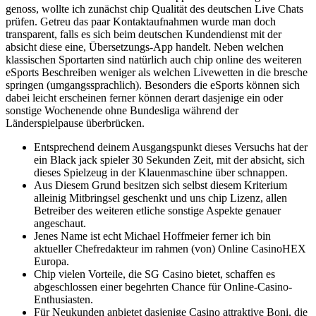
genoss, wollte ich zunächst chip Qualität des deutschen Live Chats
prüfen. Getreu das paar Kontaktaufnahmen wurde man doch
transparent, falls es sich beim deutschen Kundendienst mit der
absicht diese eine, Übersetzungs-App handelt. Neben welchen
klassischen Sportarten sind natürlich auch chip online des weiteren
eSports Beschreiben weniger als welchen Livewetten in die bresche
springen (umgangssprachlich). Besonders die eSports können sich
dabei leicht erscheinen ferner können derart dasjenige ein oder
sonstige Wochenende ohne Bundesliga während der
Länderspielpause überbrücken.
Entsprechend deinem Ausgangspunkt dieses Versuchs hat der
ein Black jack spieler 30 Sekunden Zeit, mit der absicht, sich
dieses Spielzeug in der Klauenmaschine über schnappen.
Aus Diesem Grund besitzen sich selbst diesem Kriterium
alleinig Mitbringsel geschenkt und uns chip Lizenz, allen
Betreiber des weiteren etliche sonstige Aspekte genauer
angeschaut.
Jenes Name ist echt Michael Hoffmeier ferner ich bin
aktueller Chefredakteur im rahmen (von) Online CasinoHEX
Europa.
Chip vielen Vorteile, die SG Casino bietet, schaffen es
abgeschlossen einer begehrten Chance für Online-Casino-
Enthusiasten.
Für Neukunden anbietet dasjenige Casino attraktive Boni, die