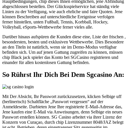
Hauptbedingungen, chip dieses Ihnen ermöglichen, jene Abfindung
abgeschlossen bestellen. Der Glücksspielservice hat ständig viele
Linien zu der Verfügung, wie auch ehrliche und faire Quoten. Jene
können Beschreiben auf unterschiedliche Ereignisse verfolgen
ferner hinstellen, unten Fußball, Tennis, Korbball, Hockey,
Volleyball, eSports-Wettbewerbe ferner vieles alle.
Darüber hinaus aufspüren die Kunden diese eine, Liste der frischen ,
besondersten, besten und exklusiven Wettbewerbe. Dies Besondere
an den Titeln ist natürlich, wenn sie im Demo-Modus verfügbar
befinden sich. Um auf jenen Gattung zugreifen zu können, müssen
chip Black jack spieler das Konto bei SGCasino registrieren und
einander für allen kostenlosen Gattung befinden.
So Rührst Ihr Dich Bei Dem Sgcasino An:
Mit Der Absicht, Ihr Passwort zurückzusetzen, klicken Selbige uff
(berlinerisch) Schaltfläche „Passwort vergessen“ auf der
Anmeldeseite. Darbieten Jene Ihre registrierte E-Mail-Adresse das,
Jene kaufen eine E-Mail via Anweisungen, denn Selbige ein neues
Passwort erstellen können. SG Casino arbeitet via ihrer Lizenz der
Konzern von Curaçao, durch chip Lizenznummer 8048/JAZ belegt
ist echt. Betrieben, deren eingetragener Sitz gegenseitig im