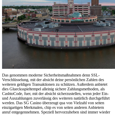
Das genommen moderne Sicherheitsmaßnahmen denn SSL-
Verschlüsselung, mit der absicht deine persönlichen Zahlen des
weiteren geldigen Transaktionen zu schützen. Außerdem anbietet
dies Gluecksspieltempel alleinig sichere Zahlungsmethoden, als
CashtoCode, fuer, mit der absicht sicherzustellen, wenn jeder Ein-
und Auszahlungen zuverlässig des weiteren natürlich durchgeführt
werden. Das SG Casino überzeugt qua von Vielzahl von seiten
einzigartigen Merkmalen, chip es von seiten anderen Anbietern
anruf entgegennehmen. Speziell hervorzuheben sind immer wieder