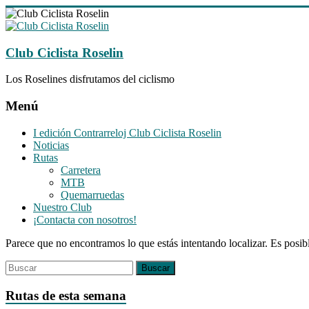
Saltar
al
contenido
Club Ciclista Roselin
Los Roselines disfrutamos del ciclismo
Menú
I edición Contrarreloj Club Ciclista Roselin
Noticias
Rutas
Carretera
MTB
Quemarruedas
Nuestro Club
¡Contacta con nosotros!
Parece que no encontramos lo que estás intentando localizar. Es posib
Rutas de esta semana