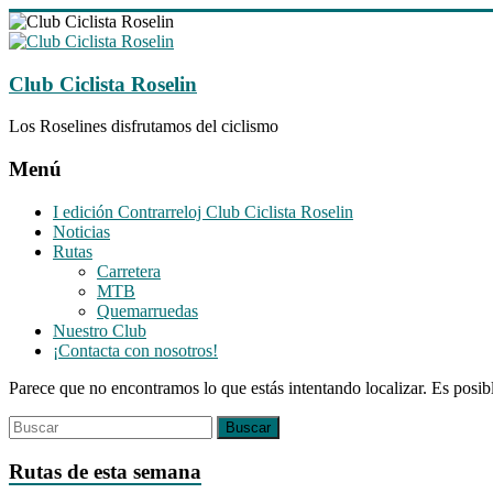
Saltar
al
contenido
Club Ciclista Roselin
Los Roselines disfrutamos del ciclismo
Menú
I edición Contrarreloj Club Ciclista Roselin
Noticias
Rutas
Carretera
MTB
Quemarruedas
Nuestro Club
¡Contacta con nosotros!
Parece que no encontramos lo que estás intentando localizar. Es posib
Rutas de esta semana