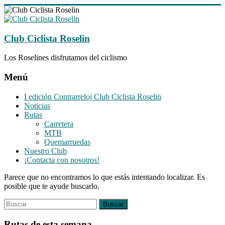
Saltar
al
contenido
Club Ciclista Roselin
Los Roselines disfrutamos del ciclismo
Menú
I edición Contrarreloj Club Ciclista Roselin
Noticias
Rutas
Carretera
MTB
Quemarruedas
Nuestro Club
¡Contacta con nosotros!
Parece que no encontramos lo que estás intentando localizar. Es
posible que te ayude buscarlo.
Rutas de esta semana