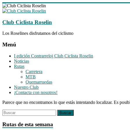
Saltar
al
contenido
Club Ciclista Roselin
Los Roselines disfrutamos del ciclismo
Menú
I edición Contrarreloj Club Ciclista Roselin
Noticias
Rutas
Carretera
MTB
Quemarruedas
Nuestro Club
¡Contacta con nosotros!
Parece que no encontramos lo que estás intentando localizar. Es posib
Rutas de esta semana