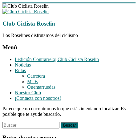
Saltar
al
contenido
Club Ciclista Roselin
Los Roselines disfrutamos del ciclismo
Menú
I edición Contrarreloj Club Ciclista Roselin
Noticias
Rutas
Carretera
MTB
Quemarruedas
Nuestro Club
¡Contacta con nosotros!
Parece que no encontramos lo que estás intentando localizar. Es
posible que te ayude buscarlo.
Rutas de esta semana