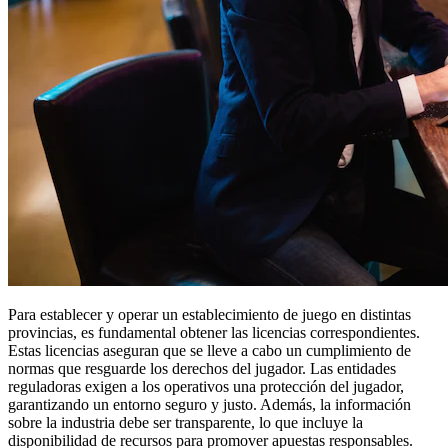
Para establecer y operar un establecimiento de juego en distintas
provincias, es fundamental obtener las licencias correspondientes.
Estas licencias aseguran que se lleve a cabo un cumplimiento de
normas que resguarde los derechos del jugador. Las entidades
reguladoras exigen a los operativos una protección del jugador,
garantizando un entorno seguro y justo. Además, la información
sobre la industria debe ser transparente, lo que incluye la
disponibilidad de recursos para promover apuestas responsables.