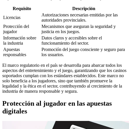
Requisito
Descripción
Autorizaciones necesarias emitidas por las
Licencias
autoridades provinciales.
Protección del
Mecanismos que aseguran la seguridad y
jugador
justicia en los juegos.
Información sobre
Datos claros y accesibles sobre el
la industria
funcionamiento del sector.
Apuestas
Promoción del juego consciente y seguro para
responsables
los usuarios.
El marco regulatorio en el país se desarrolla para abarcar todos los
aspectos del entretenimiento y el juego, garantizando que los casinos
soportados cumplan con los estándares establecidos. Este marco no
solo beneficia a los jugadores, sino que también promueve la
legalidad y la ética en el sector, contribuyendo al crecimiento de la
industria de manera responsable y segura.
Protección al jugador en las apuestas
digitales