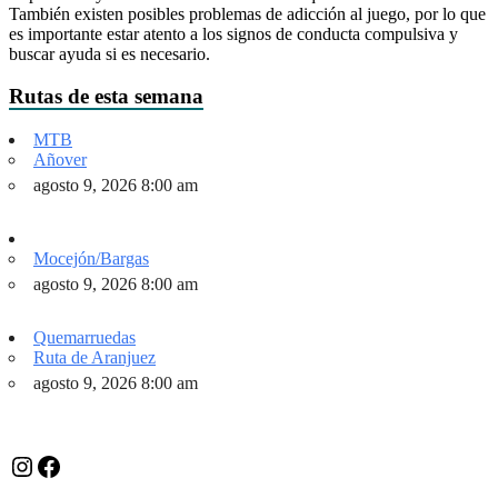
También existen posibles problemas de adicción al juego, por lo que
es importante estar atento a los signos de conducta compulsiva y
buscar ayuda si es necesario.
Rutas de esta semana
MTB
Añover
agosto 9, 2026 8:00 am
Mocejón/Bargas
agosto 9, 2026 8:00 am
Quemarruedas
Ruta de Aranjuez
agosto 9, 2026 8:00 am
Instagram
Facebook