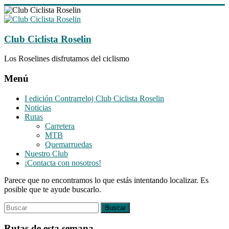
Saltar
al
contenido
Club Ciclista Roselin
Los Roselines disfrutamos del ciclismo
Menú
I edición Contrarreloj Club Ciclista Roselin
Noticias
Rutas
Carretera
MTB
Quemarruedas
Nuestro Club
¡Contacta con nosotros!
Parece que no encontramos lo que estás intentando localizar. Es
posible que te ayude buscarlo.
Rutas de esta semana