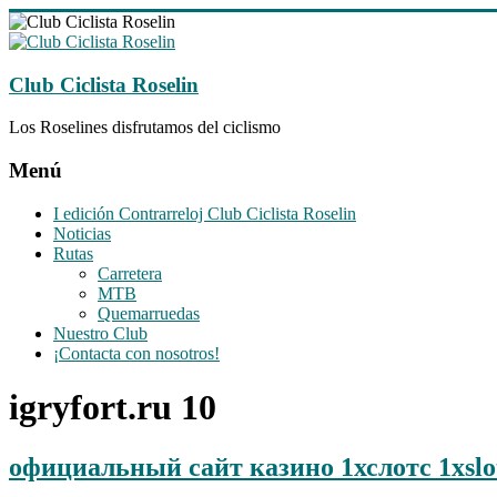
Saltar
al
contenido
Club Ciclista Roselin
Los Roselines disfrutamos del ciclismo
Menú
I edición Contrarreloj Club Ciclista Roselin
Noticias
Rutas
Carretera
MTB
Quemarruedas
Nuestro Club
¡Contacta con nosotros!
igryfort.ru 10
официальный сайт казино 1хслотс 1xslo