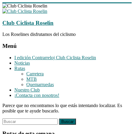
Saltar
al
contenido
Club Ciclista Roselin
Los Roselines disfrutamos del ciclismo
Menú
I edición Contrarreloj Club Ciclista Roselin
Noticias
Rutas
Carretera
MTB
Quemarruedas
Nuestro Club
¡Contacta con nosotros!
Parece que no encontramos lo que estás intentando localizar. Es
posible que te ayude buscarlo.
Rutas de esta semana