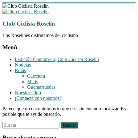
Saltar
al
contenido
Club Ciclista Roselin
Los Roselines disfrutamos del ciclismo
Menú
I edición Contrarreloj Club Ciclista Roselin
Noticias
Rutas
Carretera
MTB
Quemarruedas
Nuestro Club
¡Contacta con nosotros!
Parece que no encontramos lo que estás intentando localizar. Es
posible que te ayude buscarlo.
Rutas de esta semana