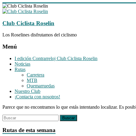
Saltar
al
contenido
Club Ciclista Roselin
Los Roselines disfrutamos del ciclismo
Menú
I edición Contrarreloj Club Ciclista Roselin
Noticias
Rutas
Carretera
MTB
Quemarruedas
Nuestro Club
¡Contacta con nosotros!
Parece que no encontramos lo que estás intentando localizar. Es posib
Rutas de esta semana