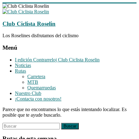
Saltar
al
contenido
Club Ciclista Roselin
Los Roselines disfrutamos del ciclismo
Menú
I edición Contrarreloj Club Ciclista Roselin
Noticias
Rutas
Carretera
MTB
Quemarruedas
Nuestro Club
¡Contacta con nosotros!
Parece que no encontramos lo que estás intentando localizar. Es
posible que te ayude buscarlo.
Rutas de esta semana