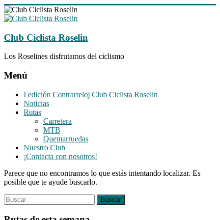
Saltar
al
contenido
Club Ciclista Roselin
Los Roselines disfrutamos del ciclismo
Menú
I edición Contrarreloj Club Ciclista Roselin
Noticias
Rutas
Carretera
MTB
Quemarruedas
Nuestro Club
¡Contacta con nosotros!
Parece que no encontramos lo que estás intentando localizar. Es
posible que te ayude buscarlo.
Rutas de esta semana