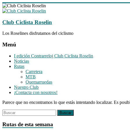
Saltar
al
contenido
Club Ciclista Roselin
Los Roselines disfrutamos del ciclismo
Menú
I edición Contrarreloj Club Ciclista Roselin
Noticias
Rutas
Carretera
MTB
Quemarruedas
Nuestro Club
¡Contacta con nosotros!
Parece que no encontramos lo que estás intentando localizar. Es posib
Rutas de esta semana