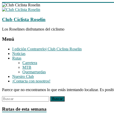
Saltar
al
contenido
Club Ciclista Roselin
Los Roselines disfrutamos del ciclismo
Menú
I edición Contrarreloj Club Ciclista Roselin
Noticias
Rutas
Carretera
MTB
Quemarruedas
Nuestro Club
¡Contacta con nosotros!
Parece que no encontramos lo que estás intentando localizar. Es posib
Rutas de esta semana