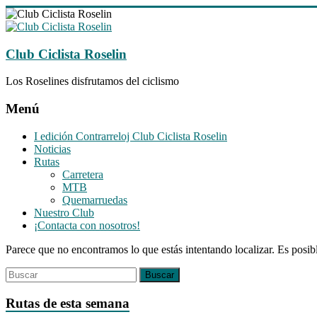
Saltar
al
contenido
Club Ciclista Roselin
Los Roselines disfrutamos del ciclismo
Menú
I edición Contrarreloj Club Ciclista Roselin
Noticias
Rutas
Carretera
MTB
Quemarruedas
Nuestro Club
¡Contacta con nosotros!
Parece que no encontramos lo que estás intentando localizar. Es posib
Rutas de esta semana