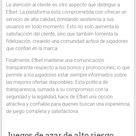
La atención al cliente es otro aspecto que distingue a
Efbet. La plataforma está comprometida con ofrecer un
servicio de alta calidad, brindando asistencia a sus
usuarios en todo momento. Esto no solo aumenta la
satisfacción del cliente, sino que también fomenta la
fidelización, creando una comunidad activa de jugadores
que confían en la marca.
Finalmente, Efbet mantiene una comunicación
transparente respecto a sus bonos y promociones, lo que
permite a los jugadores estar siempre informados sobre
las mejores ofertas disponibles. Esta política de
transparencia, sumada a su compromiso con la
seguridad y la legalidad, hace de Efbet una opción
atractiva y confiable para quienes buscan una experiencia
de juego completa y satisfactoria.
Juegos de azar de alto riesgo