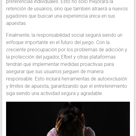
preferencias individuales. Esto no solo mejorará la
retención de usuarios, sino que también atraerá a nuevos
jugadores que buscan una experiencia única en sus
apuestas.
Finalmente, la responsabilidad social seguirá siendo un
enfoque importante en el futuro del juego. Con la
creciente preocupación por los problemas de adicción y
la protección del jugador, Efbet y otras plataformas
tendrán que implementar medidas proactivas para
asegurar que sus usuarios jueguen de manera
responsable. Esto incluirá herramientas de autoexclusión
y límites de apuesta, garantizando que el entretenimiento
siga siendo una actividad segura y agradable.