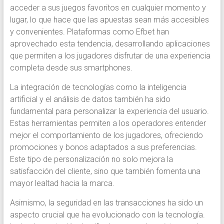
acceder a sus juegos favoritos en cualquier momento y
lugar, lo que hace que las apuestas sean más accesibles
y convenientes. Plataformas como Efbet han
aprovechado esta tendencia, desarrollando aplicaciones
que permiten a los jugadores disfrutar de una experiencia
completa desde sus smartphones.
La integración de tecnologías como la inteligencia
artificial y el análisis de datos también ha sido
fundamental para personalizar la experiencia del usuario.
Estas herramientas permiten a los operadores entender
mejor el comportamiento de los jugadores, ofreciendo
promociones y bonos adaptados a sus preferencias.
Este tipo de personalización no solo mejora la
satisfacción del cliente, sino que también fomenta una
mayor lealtad hacia la marca.
Asimismo, la seguridad en las transacciones ha sido un
aspecto crucial que ha evolucionado con la tecnología.