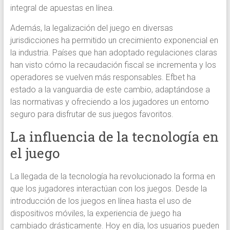
integral de apuestas en línea.
Además, la legalización del juego en diversas
jurisdicciones ha permitido un crecimiento exponencial en
la industria. Países que han adoptado regulaciones claras
han visto cómo la recaudación fiscal se incrementa y los
operadores se vuelven más responsables. Efbet ha
estado a la vanguardia de este cambio, adaptándose a
las normativas y ofreciendo a los jugadores un entorno
seguro para disfrutar de sus juegos favoritos.
La influencia de la tecnología en
el juego
La llegada de la tecnología ha revolucionado la forma en
que los jugadores interactúan con los juegos. Desde la
introducción de los juegos en línea hasta el uso de
dispositivos móviles, la experiencia de juego ha
cambiado drásticamente. Hoy en día, los usuarios pueden