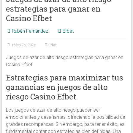
estrategias para ganar en
Casino Efbet
Rubén Fernández
Efbet
mayo 26, 2026
Efbet
Juegos de azar de alto riesgo estrategias para ganar en
Casino Efbet
Estrategias para maximizar tus
ganancias en juegos de alto
riesgo Casino Efbet
Los juegos de azar de alto riesgo pueden ser
emocionantes y desafiantes, ofreciendo la posibilidad de
grandes recompensas. Sin embargo, para tener éxito, es
fundamental contar con estrategias bien definidas. Una