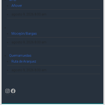
Añover
agosto 9, 2026 8:00 am
Mocejón/Bargas
agosto 9, 2026 8:00 am
Quemarruedas
Ruta de Aranjuez
agosto 9, 2026 8:00 am
Instagram
Facebook