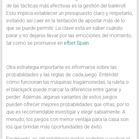
de las tácticas más efectivas es la gestión del bankroll.
Esto implica establecer un presupuesto claro y respetarlo,
evitando así caer en la tentación de apostar más de lo
que se puede permitir. La clave está en saber cuándo
parar y no dejarse llevar por las emociones del momento,
tal como se promueve en
efbet Spain
.
Otra estrategia importante es informarse sobre las
probabilidades y las reglas de cada juego. Entender
cómo funcionan las máquinas tragamonedas, la ruleta o
el blackjack puede marcar la diferencia entre ganar y
perder. Además, algunas variantes de estos juegos
pueden ofrecer mejores probabilidades que otras, por lo
que es recomendable investigar y elegir sabiamente. A
menudo, los juegos con menor ventaja para la casa son
los que brindan más oportunidades de éxito.
Finalmente, es útil establecer metas realistas y evaluar el