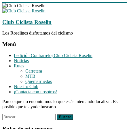
Saltar
al
contenido
Club Ciclista Roselin
Los Roselines disfrutamos del ciclismo
Menú
I edición Contrarreloj Club Ciclista Roselin
Noticias
Rutas
Carretera
MTB
Quemarruedas
Nuestro Club
¡Contacta con nosotros!
Parece que no encontramos lo que estás intentando localizar. Es
posible que te ayude buscarlo.
Rutas de esta semana